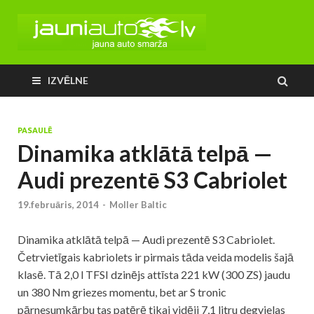
IZVĒLNE
PASAULĒ
Dinamika atklātā telpā —
Audi prezentē S3 Cabriolet
19.februāris, 2014
-
Moller Baltic
Dinamika atklātā telpā — Audi prezentē S3 Cabriolet.
Četrvietīgais kabriolets ir pirmais tāda veida modelis šajā
klasē. Tā 2,0 l TFSI dzinējs attīsta 221 kW (300 ZS) jaudu
un 380 Nm griezes momentu, bet ar S tronic
pārnesumkārbu tas patērē tikai vidēji 7,1 litru degvielas