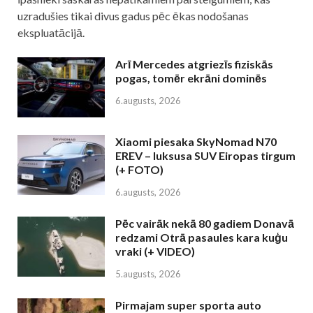
uzradušies tikai divus gadus pēc ēkas nodošanas
ekspluatācijā.
Arī Mercedes atgriezīs fiziskās
pogas, tomēr ekrāni dominēs
6.augusts, 2026
Xiaomi piesaka SkyNomad N70
EREV – luksusa SUV Eiropas tirgum
(+ FOTO)
6.augusts, 2026
Pēc vairāk nekā 80 gadiem Donavā
redzami Otrā pasaules kara kuģu
vraki (+ VIDEO)
5.augusts, 2026
Pirmajam super sporta auto