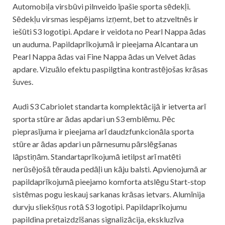
Automobiļa virsbūvi pilnveido īpašie sporta sēdekļi.
Sēdekļu virsmas iespējams izņemt, bet to atzveltnēs ir
iešūti S3 logotipi. Apdare ir veidota no Pearl Nappa ādas
un auduma. Papildaprīkojumā ir pieejama Alcantara un
Pearl Nappa ādas vai Fine Nappa ādas un Velvet ādas
apdare. Vizuālo efektu paspilgtina kontrastējošas krāsas
šuves.
Audi S3 Cabriolet standarta komplektācijā ir ietverta arī
sporta stūre ar ādas apdari un S3 emblēmu. Pēc
pieprasījuma ir pieejama arī daudzfunkcionāla sporta
stūre ar ādas apdari un pārnesumu pārslēgšanas
lāpstiņām. Standartaprīkojumā ietilpst arī matēti
nerūsējošā tērauda pedāļi un kāju balsti. Apvienojumā ar
papildaprīkojumā pieejamo komforta atslēgu Start-stop
sistēmas pogu ieskauj sarkanas krāsas ietvars. Alumīnija
durvju sliekšņus rotā S3 logotipi. Papildaprīkojumu
papildina pretaizdzīšanas signalizācija, ekskluzīva