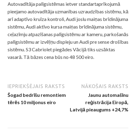
Autovadītāja palīgsistēmas ietver standartaprīkojumā
pieejamo autovadītāja uzmanības uzraudzības sistēmu, kā
arī adaptīvo kruīza kontroli, Audi joslu maiņas brīdinājuma
sistēmu, Audi aktīvo kursa maiņas brīdinājuma sistēmu,
ceļazīmju atpazīšanas palīgsistēmu ar kameru, parkošanās
palīgsistēmu ar izvēļņu displeju un Audi pre sense drošības
sistēmu. S3 Cabriolet piegādes Vācijā tiks uzsāktas
vasarā. Tā bāzes cena būs no 48 500 eiro.
IEPRIEKŠĒJAIS RAKSTS
NĀKOŠAIS RAKSTS
Šogad bedrīšu remontiem
Jaunu automašīnu
tērēs 10 miljonus eiro
reģistrācija Eiropā,
Latvijā pieaugums +24,7%