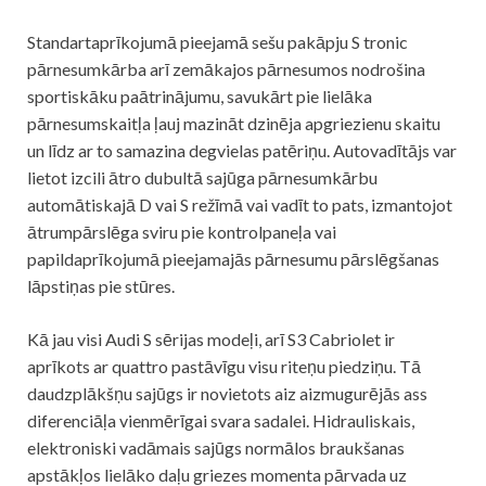
Standartaprīkojumā pieejamā sešu pakāpju S tronic
pārnesumkārba arī zemākajos pārnesumos nodrošina
sportiskāku paātrinājumu, savukārt pie lielāka
pārnesumskaitļa ļauj mazināt dzinēja apgriezienu skaitu
un līdz ar to samazina degvielas patēriņu. Autovadītājs var
lietot izcili ātro dubultā sajūga pārnesumkārbu
automātiskajā D vai S režīmā vai vadīt to pats, izmantojot
ātrumpārslēga sviru pie kontrolpaneļa vai
papildaprīkojumā pieejamajās pārnesumu pārslēgšanas
lāpstiņas pie stūres.
Kā jau visi Audi S sērijas modeļi, arī S3 Cabriolet ir
aprīkots ar quattro pastāvīgu visu riteņu piedziņu. Tā
daudzplākšņu sajūgs ir novietots aiz aizmugurējās ass
diferenciāļa vienmērīgai svara sadalei. Hidrauliskais,
elektroniski vadāmais sajūgs normālos braukšanas
apstākļos lielāko daļu griezes momenta pārvada uz