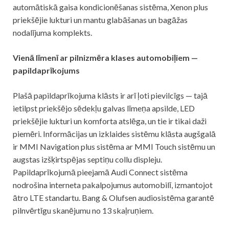
automātiskā gaisa kondicionēšanas sistēma, Xenon plus
priekšējie lukturi un mantu glabāšanas un bagāžas
nodalījuma komplekts.
Vienā līmenī ar pilnizmēra klases automobiļiem —
papildaprīkojums
Plašā papildaprīkojuma klāsts ir arī ļoti pievilcīgs — tajā
ietilpst priekšējo sēdekļu galvas līmeņa apsilde, LED
priekšējie lukturi un komforta atslēga, un tie ir tikai daži
piemēri. Informācijas un izklaides sistēmu klāsta augšgalā
ir MMI Navigation plus sistēma ar MMI Touch sistēmu un
augstas izšķirtspējas septiņu collu displeju.
Papildaprīkojumā pieejamā Audi Connect sistēma
nodrošina interneta pakalpojumus automobilī, izmantojot
ātro LTE standartu. Bang & Olufsen audiosistēma garantē
pilnvērtīgu skanējumu no 13 skaļruņiem.