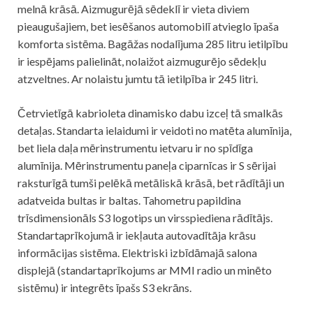
melnā krāsā. Aizmugurējā sēdeklī ir vieta diviem
pieaugušajiem, bet iesēšanos automobilī atvieglo īpaša
komforta sistēma. Bagāžas nodalījuma 285 litru ietilpību
ir iespējams palielināt, nolaižot aizmugurējo sēdekļu
atzveltnes. Ar nolaistu jumtu tā ietilpība ir 245 litri.
Četrvietīgā kabrioleta dinamisko dabu izceļ tā smalkās
detaļas. Standarta ielaidumi ir veidoti no matēta alumīnija,
bet liela daļa mērinstrumentu ietvaru ir no spīdīga
alumīnija. Mērinstrumentu paneļa ciparnīcas ir S sērijai
raksturīgā tumši pelēkā metāliskā krāsā, bet rādītāji un
adatveida bultas ir baltas. Tahometru papildina
trīsdimensionāls S3 logotips un virsspiediena rādītājs.
Standartaprīkojumā ir iekļauta autovadītāja krāsu
informācijas sistēma. Elektriski izbīdāmajā salona
displejā (standartaprīkojums ar MMI radio un minēto
sistēmu) ir integrēts īpašs S3 ekrāns.