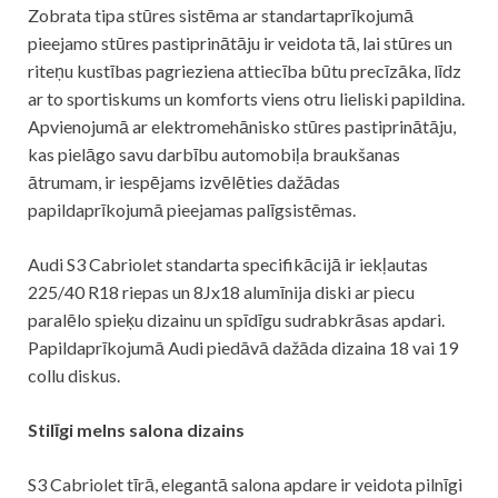
Zobrata tipa stūres sistēma ar standartaprīkojumā
pieejamo stūres pastiprinātāju ir veidota tā, lai stūres un
riteņu kustības pagrieziena attiecība būtu precīzāka, līdz
ar to sportiskums un komforts viens otru lieliski papildina.
Apvienojumā ar elektromehānisko stūres pastiprinātāju,
kas pielāgo savu darbību automobiļa braukšanas
ātrumam, ir iespējams izvēlēties dažādas
papildaprīkojumā pieejamas palīgsistēmas.
Audi S3 Cabriolet standarta specifikācijā ir iekļautas
225/40 R18 riepas un 8Jx18 alumīnija diski ar piecu
paralēlo spieķu dizainu un spīdīgu sudrabkrāsas apdari.
Papildaprīkojumā Audi piedāvā dažāda dizaina 18 vai 19
collu diskus.
Stilīgi melns salona dizains
S3 Cabriolet tīrā, elegantā salona apdare ir veidota pilnīgi