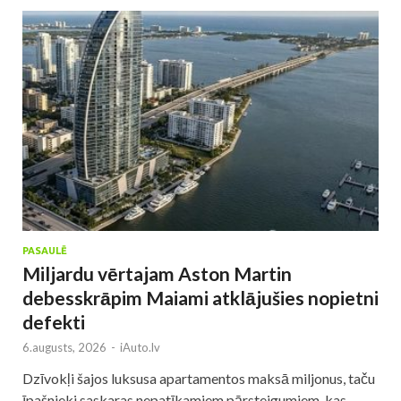
PASAULĒ
Miljardu vērtajam Aston Martin
debesskrāpim Maiami atklājušies nopietni
defekti
6.augusts, 2026
-
iAuto.lv
Dzīvokļi šajos luksusa apartamentos maksā miljonus, taču
īpašnieki saskaras nepatīkamiem pārsteigumiem, kas