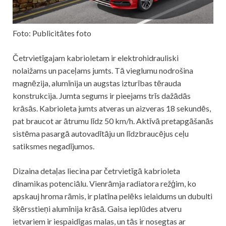
Foto: Publicitātes foto
Četrvietīgajam kabrioletam ir elektrohidrauliski
nolaižams un paceļams jumts. Tā vieglumu nodrošina
magnēzija, alumīnija un augstas izturības tērauda
konstrukcija. Jumta segums ir pieejams trīs dažādās
krāsās. Kabrioleta jumts atveras un aizveras 18 sekundēs,
pat braucot ar ātrumu līdz 50 km/h. Aktīvā pretapgāšanās
sistēma pasargā autovadītāju un līdzbraucējus ceļu
satiksmes negadījumos.
Dizaina detaļas liecina par četrvietīgā kabrioleta
dinamikas potenciālu. Vienrāmja radiatora režģim, ko
apskauj hroma rāmis, ir platīna pelēks ielaidums un dubulti
šķērsstieņi alumīnija krāsā. Gaisa ieplūdes atveru
ietvariem ir iespaidīgas malas, un tās ir nosegtas ar