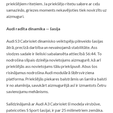
priekšējiem riteņiem. Ja priekšējo riteņu saķere ar ceļu
samazinās, griezes moments nekavējoties tiek novirzīts uz
aizmuguri.
Audi radīta dinamika — šasija
Audi S3 Cabriolet dinamisko veiktspēju pilnveido šasijas
ātrā, precīzā darbība un nevainojamā stabilitāte. Ass
slodzes sadale ir lieliski sabalansēta attiecībā 56:44. To
nodrošina slīpais dzinēja novietojums aizmugurē, kā arī
priekšējās ass novietojums tālu priekšpusē. Abus šos
risinājumus nodrošina Audi modulārā šķērsvirziena
platforma. Priekšējās piekares balstrāmis un šarnīra balsti
ir no alumīnija, savukārt aizmugurējā asī ir izmantots četru
savienojumu mehānisms.
Salīdzinājumā ar Audi A3 Cabriolet šī modeļa virsbūve,
pateicoties S Sport šasijai, ir par 25 milimetriem zemāka.