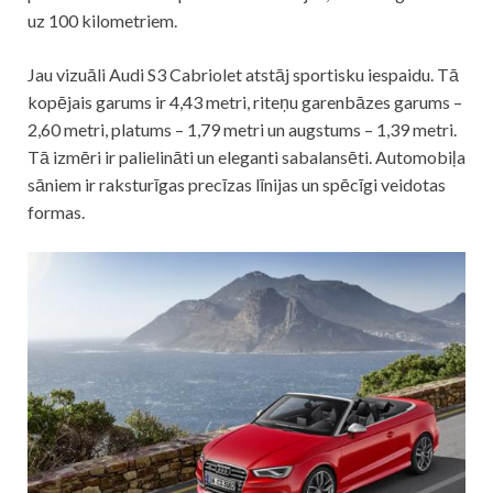
uz 100 kilometriem.
Jau vizuāli Audi S3 Cabriolet atstāj sportisku iespaidu. Tā
kopējais garums ir 4,43 metri, riteņu garenbāzes garums –
2,60 metri, platums – 1,79 metri un augstums – 1,39 metri.
Tā izmēri ir palielināti un eleganti sabalansēti. Automobiļa
sāniem ir raksturīgas precīzas līnijas un spēcīgi veidotas
formas.