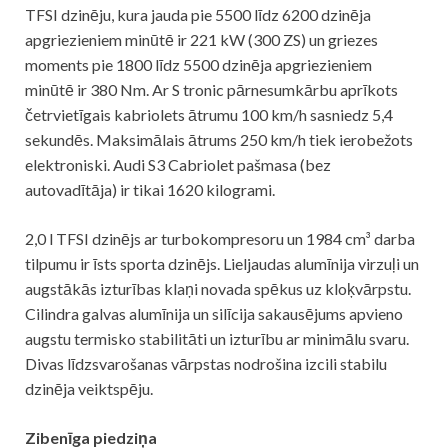
TFSI dzinēju, kura jauda pie 5500 līdz 6200 dzinēja
apgriezieniem minūtē ir 221 kW (300 ZS) un griezes
moments pie 1800 līdz 5500 dzinēja apgriezieniem
minūtē ir 380 Nm. Ar S tronic pārnesumkārbu aprīkots
četrvietīgais kabriolets ātrumu 100 km/h sasniedz 5,4
sekundēs. Maksimālais ātrums 250 km/h tiek ierobežots
elektroniski. Audi S3 Cabriolet pašmasa (bez
autovadītāja) ir tikai 1620 kilogrami.
2,0 l TFSI dzinējs ar turbokompresoru un 1984 cm³ darba
tilpumu ir īsts sporta dzinējs. Lieljaudas alumīnija virzuļi un
augstākās izturības klaņi novada spēkus uz kloķvārpstu.
Cilindra galvas alumīnija un silīcija sakausējums apvieno
augstu termisko stabilitāti un izturību ar minimālu svaru.
Divas līdzsvarošanas vārpstas nodrošina izcili stabilu
dzinēja veiktspēju.
Zibenīga piedziņa