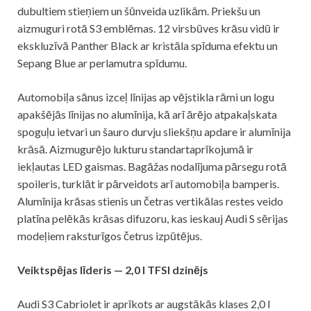
dubultiem stieņiem un šūnveida uzlikām. Priekšu un
aizmuguri rotā S3 emblēmas. 12 virsbūves krāsu vidū ir
ekskluzīvā Panther Black ar kristāla spīduma efektu un
Sepang Blue ar perlamutra spīdumu.
Automobiļa sānus izceļ līnijas ap vējstikla rāmi un logu
apakšējās līnijas no alumīnija, kā arī ārējo atpakaļskata
spoguļu ietvari un šauro durvju sliekšņu apdare ir alumīnija
krāsā. Aizmugurējo lukturu standartaprīkojumā ir
iekļautas LED gaismas. Bagāžas nodalījuma pārsegu rotā
spoileris, turklāt ir pārveidots arī automobiļa bamperis.
Alumīnija krāsas stienis un četras vertikālas restes veido
platīna pelēkās krāsas difuzoru, kas ieskauj Audi S sērijas
modeļiem raksturīgos četrus izpūtējus.
Veiktspējas līderis — 2,0 l TFSI dzinējs
Audi S3 Cabriolet ir aprīkots ar augstākās klases 2,0 l