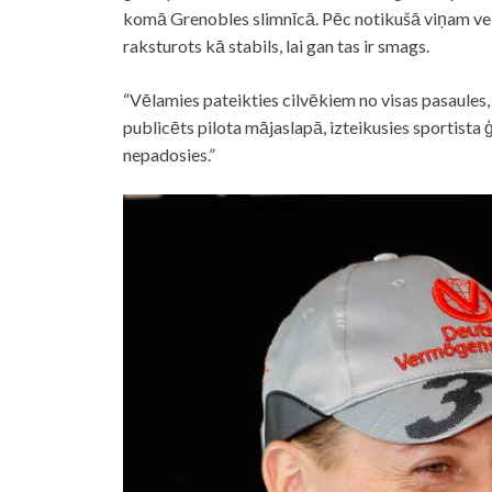
komā Grenobles slimnīcā. Pēc notikušā viņam veik
raksturots kā stabils, lai gan tas ir smags.
“Vēlamies pateikties cilvēkiem no visas pasaules
publicēts pilota mājaslapā, izteikusies sportista ģ
nepadosies.”