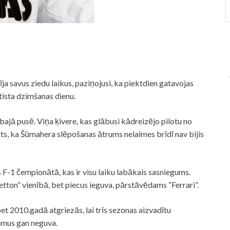
 savus ziedu laikus, paziņojusi, ka piektdien gatavojas
tista dzimšanas dienu.
abajā pusē. Viņa ķivere, kas glābusi kādreizējo pilotu no
ērts, ka Šūmahera slēpošanas ātrums nelaimes brīdī nav bijis
s F-1 čempionātā, kas ir visu laiku labākais sasniegums.
etton” vienībā, bet piecus ieguva, pārstāvēdams “Ferrari”.
t 2010.gadā atgriezās, lai trīs sezonas aizvadītu
mus gan neguva.