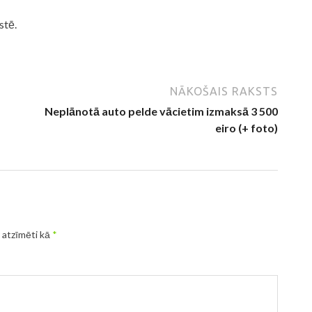
stē.
NĀKOŠAIS RAKSTS
Neplānotā auto pelde vācietim izmaksā 3 500
eiro (+ foto)
r atzīmēti kā
*