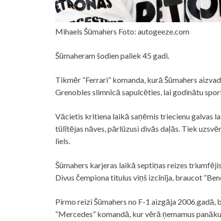
Mihaels Šūmahers Foto: autogeeze.com
Šūmaheram šodien paliek 45 gadi.
Tikmēr “Ferrari” komanda, kurā Šūmahers aizvadīja
Grenobles slimnīcā sapulcēties, lai godinātu spor
Vācietis kritiena laikā saņēmis triecienu galvas l
tūlītējas nāves, pārlūzusi divās daļās. Tiek uzsv
liels.
Šūmahers karjeras laikā septiņas reizes triumfēji
Divus čempiona titulus viņš izcīnīja, braucot “Ben
Pirmo reizi Šūmahers no F-1 aizgāja 2006.gadā, be
“Mercedes” komandā, kur vērā ņemamus panāku