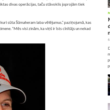
tas divas operācijas, taču stāvoklis joprojām tiek
P
, kuri sūta Šūmaheram laba vēlējumus,” paziņojumā, kas
imene. “Mēs visi zinām, ka viņš ir īsts cīnītājs un nekad
6
D
m
p
p