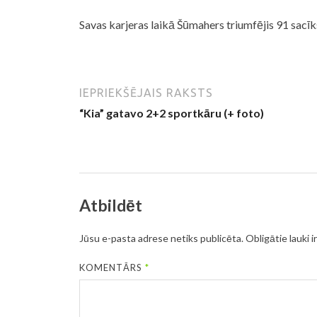
Savas karjeras laikā Šūmahers triumfējis 91 sacīk
IEPRIEKŠĒJAIS RAKSTS
“Kia” gatavo 2+2 sportkāru (+ foto)
Atbildēt
Jūsu e-pasta adrese netiks publicēta.
Obligātie lauki i
KOMENTĀRS
*