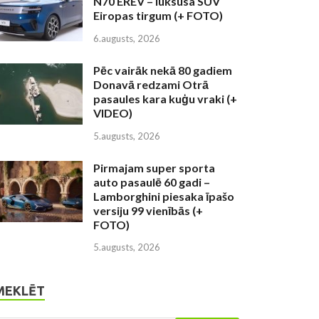
N70 EREV – luksusa SUV
Eiropas tirgum (+ FOTO)
6.augusts, 2026
Pēc vairāk nekā 80 gadiem
Donavā redzami Otrā
pasaules kara kuģu vraki (+
VIDEO)
5.augusts, 2026
Pirmajam super sporta
auto pasaulē 60 gadi –
Lamborghini piesaka īpašo
versiju 99 vienībās (+
FOTO)
5.augusts, 2026
MEKLĒT