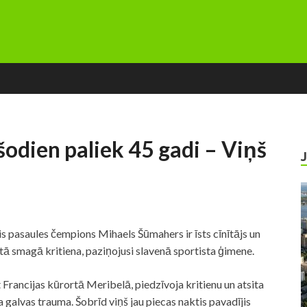
dien paliek 45 gadi – Viņš
s pasaules čempions Mihaels Šūmahers ir īsts cīnītājs un
ā smagā kritiena, paziņojusi slavenā sportista ģimene.
Francijas kūrortā Meribelā, piedzīvoja kritienu un atsita
 galvas trauma. Šobrīd viņš jau piecas naktis pavadījis