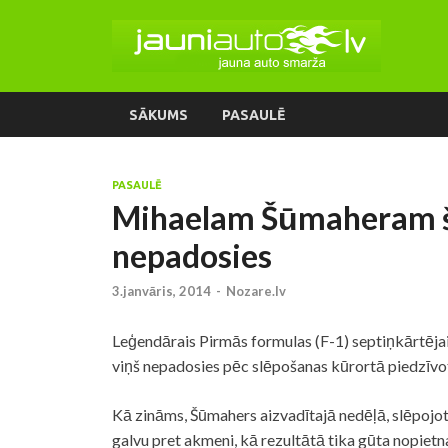
SĀKUMS
PASAULĒ
PASAULĒ
Mihaelam Šūmaheram šo
nepadosies
3.janvāris, 2014
-
Nozare.lv
Leģendārais Pirmās formulas (F-1) septiņkārtējai
viņš nepadosies pēc slēpošanas kūrortā piedzīvot
Kā zināms, Šūmahers aizvadītajā nedēļā, slēpojot 
galvu pret akmeni, kā rezultātā tika gūta nopietna