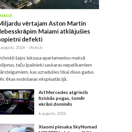
ASAULĒ
Miljardu vērtajam Aston Martin
debesskrāpim Maiami atklājušies
nopietni defekti
.augusts, 2026
-
iAuto.lv
zīvokļi šajos luksusa apartamentos maksā
iljonus, taču īpašnieki saskaras nepatīkamiem
ārsteigumiem, kas uzradušies tikai divus gadus
ēc ēkas nodošanas ekspluatācijā.
Arī Mercedes atgriezīs
fiziskās pogas, tomēr
ekrāni dominēs
6.augusts, 2026
Xiaomi piesaka SkyNomad