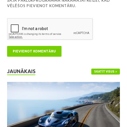
ŠAJĀ PĀRLŪKPROGRAMMĀ NĀKAMAJAI REIZEI, KAD
VĒLĒŠOS PIEVIENOT KOMENTĀRU.
JAUNĀKAIS
SKATĪT VISUS