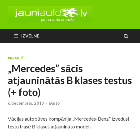
IZVĒLNE
PASAULĒ
„Mercedes” sācis
atjauninātās B klases testus
(+ foto)
6.decembris, 2013
-
iAuto
Vācijas autobūves kompānija „Mercedes-Benz” izvedusi
testu trasē B klases atjaunināto modeli.