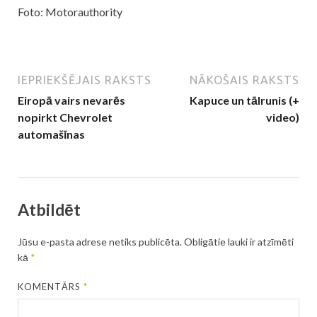
Foto: Motorauthority
IEPRIEKŠĒJAIS RAKSTS
NĀKOŠAIS RAKSTS
Eiropā vairs nevarēs
Kapuce un tālrunis (+
nopirkt Chevrolet
video)
automašīnas
Atbildēt
Jūsu e-pasta adrese netiks publicēta.
Obligātie lauki ir atzīmēti
kā
*
KOMENTĀRS
*