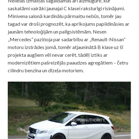
Nelielas izmaiņas sagaidāmas arī aizmugurē, kur
saskatāmi vairāki jaunajai C klasei raksturīgi risinājumi.
Minivena salonā kardinālu pārmaiņu nebūs, tomēr jau
tagad var droši prognozēt, ka aprīkojums papildināsies ar
jaunām tehnoloģijām un palīgsistēmām. Nesen
„Mercedes” paziņoja par sadarbību ar „Renault-Nissan”
motoru izstrādes jomā, tomēr atjauninātā B klase uz šī
projekta augļiem vēl nevar cerēt, tādēļ iztiks ar
modernizētiem pašreizējās paaudzes agregātiem – četru
cilindru benzīna un dīzeļa motoriem.