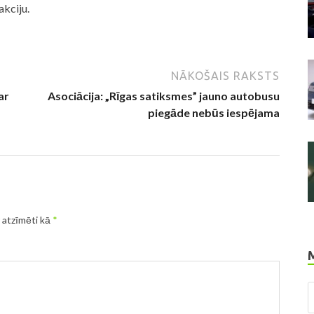
akciju.
NĀKOŠAIS RAKSTS
ar
Asociācija: „Rīgas satiksmes” jauno autobusu
piegāde nebūs iespējama
r atzīmēti kā
*