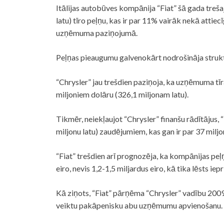
Itālijas autobūves kompānija “Fiat” šā gada treša
latu) tīro peļņu, kas ir par 11% vairāk nekā attiec
uzņēmuma paziņojumā.
Peļņas pieaugumu galvenokārt nodrošināja struktū
“Chrysler” jau trešdien paziņoja, ka uzņēmuma tīr
miljoniem dolāru (326,1 miljonam latu).
Tikmēr, neiekļaujot “Chrysler” finanšu rādītājus, 
miljonu latu) zaudējumiem, kas gan ir par 37 milj
“Fiat” trešdien arī prognozēja, ka kompānijas peļ
eiro, nevis 1,2-1,5 miljardus eiro, kā tika lēsts iepr
Kā ziņots, “Fiat” pārņēma “Chrysler” vadību 2009
veiktu pakāpenisku abu uzņēmumu apvienošanu.