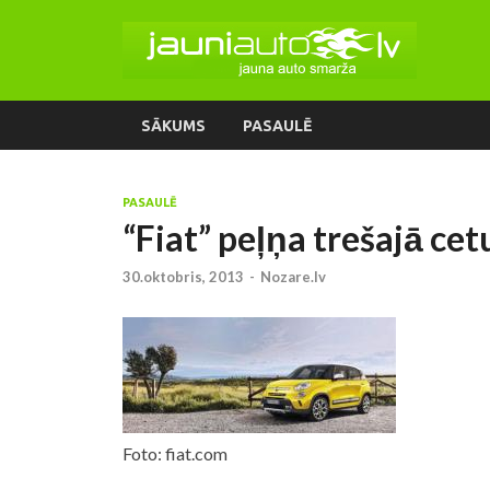
SĀKUMS
PASAULĒ
PASAULĒ
“Fiat” peļņa trešajā ce
30.oktobris, 2013
-
Nozare.lv
Foto: fiat.com