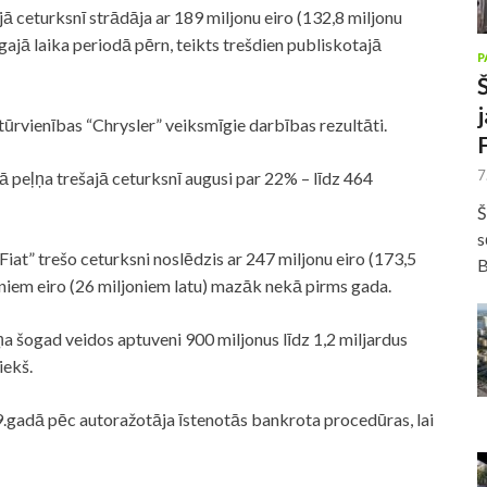
jā ceturksnī strādāja ar 189 miljonu eiro (132,8 miljonu
īgajā laika periodā pērn, teikts trešdien publiskotajā
P
rvienības “Chrysler” veiksmīgie darbības rezultāti.
7
ā peļņa trešajā ceturksnī augusi par 22% – līdz 464
Š
s
“Fiat” trešo ceturksni noslēdzis ar 247 miljonu eiro (173,5
B
oniem eiro (26 miljoniem latu) mazāk nekā pirms gada.
ņa šogad veidos aptuveni 900 miljonus līdz 1,2 miljardus
iekš.
.gadā pēc autoražotāja īstenotās bankrota procedūras, lai