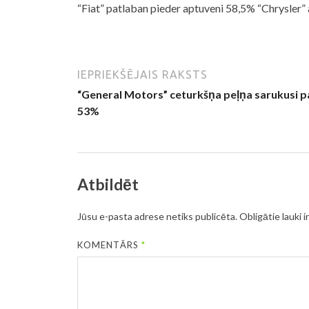
“Fiat” patlaban pieder aptuveni 58,5% “Chrysler” 
IEPRIEKŠĒJAIS RAKSTS
“General Motors” ceturkšņa peļņa sarukusi p
53%
Atbildēt
Jūsu e-pasta adrese netiks publicēta.
Obligātie lauki i
KOMENTĀRS
*