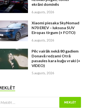
ekrāni dominēs
6.augusts, 2026
Xiaomi piesaka SkyNomad
N70 EREV – luksusa SUV
Eiropas tirgum (+ FOTO)
6.augusts, 2026
Pēc vairāk nekā 80 gadiem
Donavā redzami Otrā
pasaules kara kuģu vraki (+
VIDEO)
5.augusts, 2026
MEKLĒT