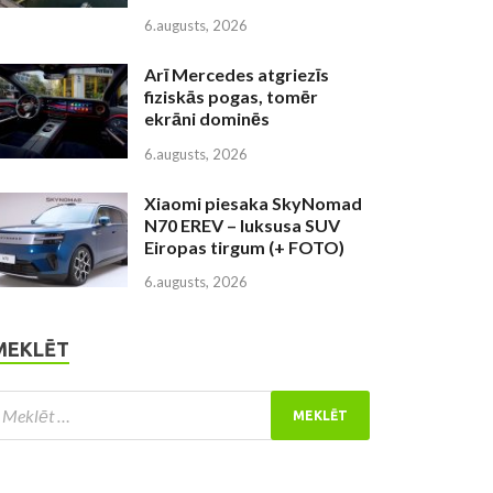
6.augusts, 2026
Arī Mercedes atgriezīs
fiziskās pogas, tomēr
ekrāni dominēs
6.augusts, 2026
Xiaomi piesaka SkyNomad
N70 EREV – luksusa SUV
Eiropas tirgum (+ FOTO)
6.augusts, 2026
MEKLĒT