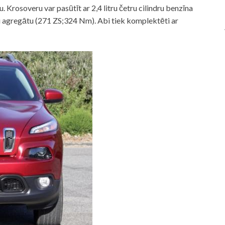
Krosoveru var pasūtīt ar 2,4 litru četru cilindru benzīna
ru agregātu (271 ZS;324 Nm). Abi tiek komplektēti ar