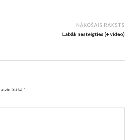
NĀKOŠAIS RAKSTS
Labāk nesteigties (+ video)
r atzīmēti kā
*