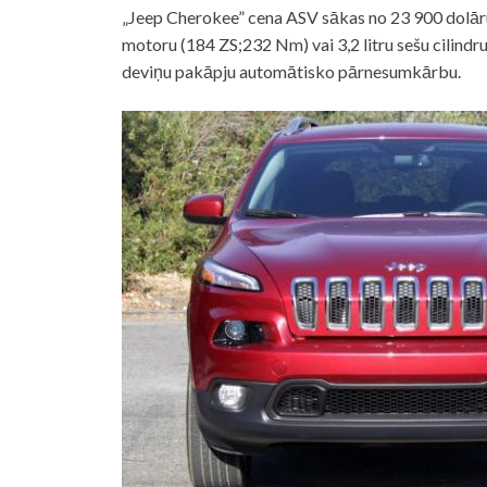
„Jeep Cherokee” cena ASV sākas no 23 900 dolāru. 
motoru (184 ZS;232 Nm) vai 3,2 litru sešu cilind
deviņu pakāpju automātisko pārnesumkārbu.