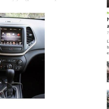
P
7
L
b
e