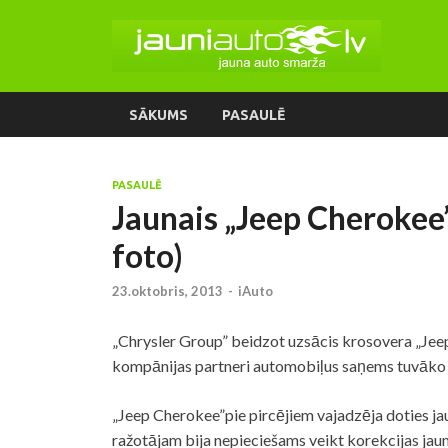
SĀKUMS
PASAULĒ
PASAULĒ
Jaunais „Jeep Cherokee”
foto)
23.oktobris, 2013
-
iAuto
„Chrysler Group” beidzot uzsācis krosovera „Jeep
kompānijas partneri automobiļus saņems tuvāko d
„Jeep Cherokee”pie pircējiem vajadzēja doties ja
ražotājam bija nepieciešams veikt korekcijas j