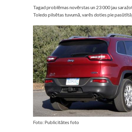
Tagad problēmas novērstas un 23 000 jau saražoto
Toledo pilsētas tuvumā, varēs doties pie pasūtītā
Foto: Publicitātes foto