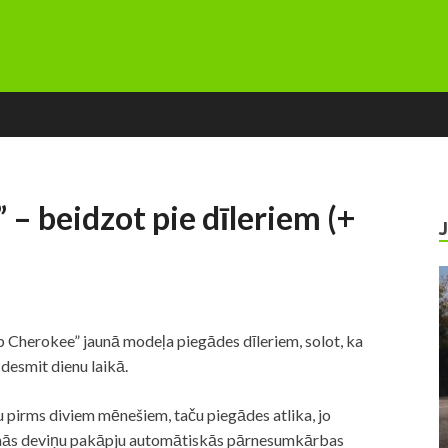
 – beidzot pie dīleriem (+
 Cherokee” jaunā modeļa piegādes dīleriem, solot, ka
esmit dienu laikā.
u pirms diviem mēnešiem, taču piegādes atlika, jo
aunās deviņu pakāpju automātiskās pārnesumkārbas