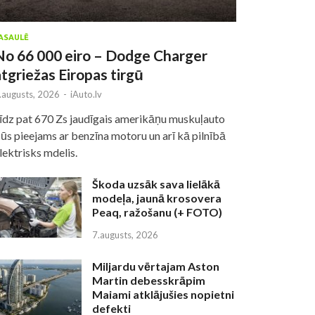
ASAULĒ
No 66 000 eiro – Dodge Charger
atgriežas Eiropas tirgū
.augusts, 2026
-
iAuto.lv
īdz pat 670 Zs jaudīgais amerikāņu muskuļauto
ūs pieejams ar benzīna motoru un arī kā pilnībā
lektrisks mdelis.
Škoda uzsāk sava lielākā
modeļa, jaunā krosovera
Peaq, ražošanu (+ FOTO)
7.augusts, 2026
Miljardu vērtajam Aston
Martin debesskrāpim
Maiami atklājušies nopietni
defekti