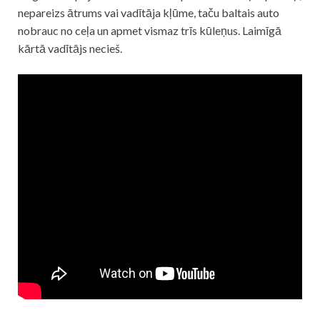
nepareizs ātrums vai vadītāja kļūme, taču baltais auto
nobrauc no ceļa un apmet vismaz trīs kūleņus. Laimīgā
kārtā vadītājs necieš.