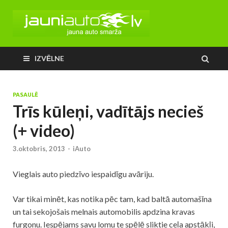
IZVĒLNE
PASAULĒ
Trīs kūleņi, vadītājs necieš
(+ video)
3.oktobris, 2013
-
iAuto
Vieglais auto piedzīvo iespaidīgu avāriju.
Var tikai minēt, kas notika pēc tam, kad baltā automašīna
un tai sekojošais melnais automobilis apdzina kravas
furgonu. Iespējams savu lomu te spēlē sliktie ceļa apstākļi,