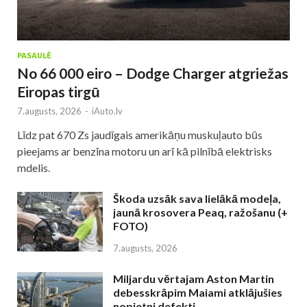
PASAULĒ
No 66 000 eiro – Dodge Charger atgriežas
Eiropas tirgū
7.augusts, 2026
-
iAuto.lv
Līdz pat 670 Zs jaudīgais amerikāņu muskuļauto būs
pieejams ar benzīna motoru un arī kā pilnībā elektrisks
mdelis.
Škoda uzsāk sava lielākā modeļa,
jaunā krosovera Peaq, ražošanu (+
FOTO)
7.augusts, 2026
Miljardu vērtajam Aston Martin
debesskrāpim Maiami atklājušies
nopietni defekti