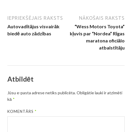
IEPRIEKŠĒJAIS RAKSTS
NĀKOŠAIS RAKSTS
Autovadītājus visvairāk
“Wess Motors Toyota”
biedē auto zādzības
kļuvis par “Nordea” Rīgas
maratona oficiālo
atbalstītāju
Atbildēt
Jūsu e-pasta adrese netiks publicēta.
Obligātie lauki ir atzīmēti
kā
*
KOMENTĀRS
*