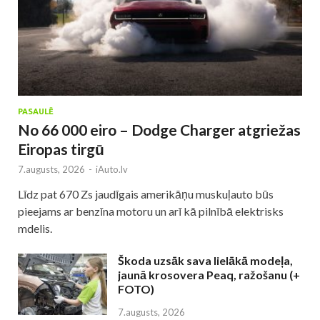
PASAULĒ
No 66 000 eiro – Dodge Charger atgriežas
Eiropas tirgū
7.augusts, 2026
-
iAuto.lv
Līdz pat 670 Zs jaudīgais amerikāņu muskuļauto būs
pieejams ar benzīna motoru un arī kā pilnībā elektrisks
mdelis.
Škoda uzsāk sava lielākā modeļa,
jaunā krosovera Peaq, ražošanu (+
FOTO)
7.augusts, 2026