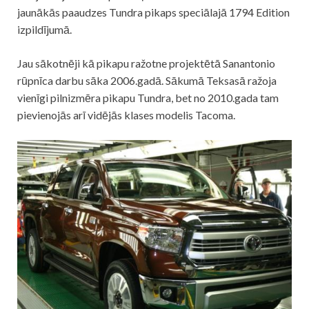
jaunākās paaudzes Tundra pikaps speciālajā 1794 Edition
izpildījumā.
Jau sākotnēji kā pikapu ražotne projektētā Sanantonio
rūpnīca darbu sāka 2006.gadā. Sākumā Teksasā ražoja
vienīgi pilnizmēra pikapu Tundra, bet no 2010.gada tam
pievienojās arī vidējās klases modelis Tacoma.