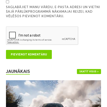
SAGLABĀJIET MANU VĀRDU, E-PASTA ADRESI UN VIETNI
ŠAJĀ PĀRLŪKPROGRAMMĀ NĀKAMAJAI REIZEI, KAD
VĒLĒŠOS PIEVIENOT KOMENTĀRU.
JAUNĀKAIS
SKATĪT VISUS