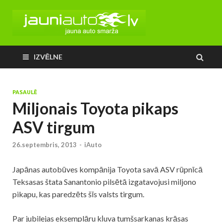
IZVĒLNE
PASAULĒ
Miljonais Toyota pikaps
ASV tirgum
26.septembris, 2013
-
iAuto
Japānas autobūves kompānija Toyota savā ASV rūpnīcā
Teksasas štata Sanantonio pilsētā izgatavojusi miljono
pikapu, kas paredzēts šīs valsts tirgum.
Par jubilejas eksemplāru kļuva tumšsarkanas krāsas