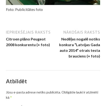
Foto: Publicitātes foto
IEPRIEKŠĒJAIS RAKSTS
NĀKOŠAIS RAKSTS
Citroen plāno Peugeot
Nedēļas nogalē notiks
2008 konkurentu (+ foto)
konkura “Latvijas Gada
auto 2014” otrais testa
brauciens (+ foto)
Atbildēt
Jūsu e-pasta adrese netiks publicēta.
Obligātie lauki ir atzīmēti
kā
*