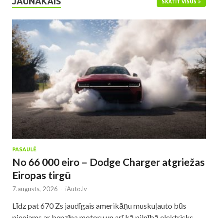
JAUNĀKAIS
SKATĪT VISUS
PASAULĒ
No 66 000 eiro – Dodge Charger atgriežas
Eiropas tirgū
7.augusts, 2026
-
iAuto.lv
Līdz pat 670 Zs jaudīgais amerikāņu muskuļauto būs
pieejams ar benzīna motoru un arī kā pilnībā elektrisks