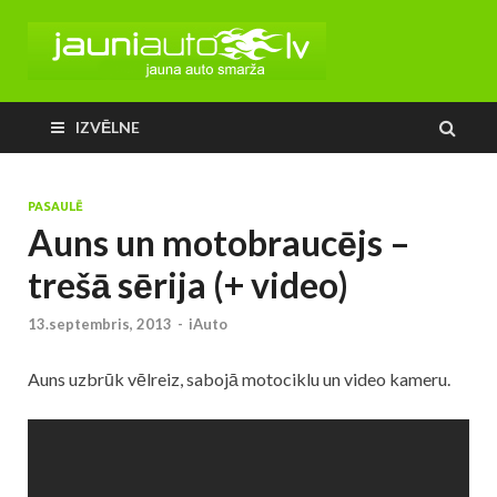
IZVĒLNE
PASAULĒ
Auns un motobraucējs –
trešā sērija (+ video)
13.septembris, 2013
-
iAuto
Auns uzbrūk vēlreiz, sabojā motociklu un video kameru.