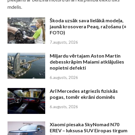
mdelis.
Škoda uzsāk sava lielākā modeļa,
jaunā krosovera Peaq, ražošanu (+
FOTO)
7.augusts, 2026
Miljardu vērtajam Aston Martin
debesskrāpim Maiami atklājušies
nopietni defekti
6.augusts, 2026
Arī Mercedes atgriezīs fiziskās
pogas, tomēr ekrāni dominēs
6.augusts, 2026
Xiaomi piesaka SkyNomad N70
EREV – luksusa SUV Eiropas tirgum