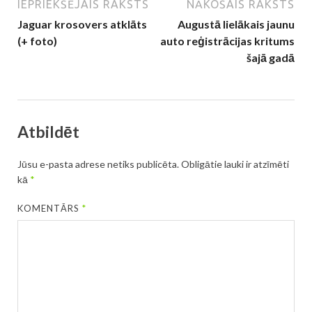
IEPRIEKŠĒJAIS RAKSTS
NĀKOŠAIS RAKSTS
Jaguar krosovers atklāts
Augustā lielākais jaunu
(+ foto)
auto reģistrācijas kritums
šajā gadā
Atbildēt
Jūsu e-pasta adrese netiks publicēta.
Obligātie lauki ir atzīmēti
kā
*
KOMENTĀRS
*