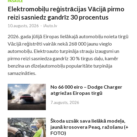
PASAULĒ
Elektromobiļu reģistrācijas Vācijā pirmo
reizi sasniedz gandrīz 30 procentus
10.augusts, 2026
-
iAuto.lv
2026. gada jūlijā Eiropas lielākajā automobiļu noieta tirgū
Vācijā reģistrēti vairāk nekā 268 000 jaunu vieglo
automobiļu. Elektroauto turpināja strauju izaugsmi un
pirmo reizi sasniedza gandrīz 30 % tirgus daļu, kamēr
benzīna un dīzeļautomobiļu popularitāte turpināja
samazināties.
No 66 000 eiro – Dodge Charger
atgriežas Eiropas tirgū
7.augusts, 2026
Škoda uzsāk sava lielākā modeļa,
jaunā krosovera Peaq, ražošanu (+
FOTO)