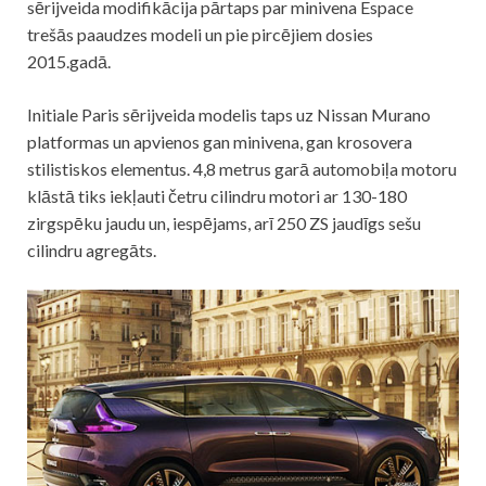
sērijveida modifikācija pārtaps par minivena Espace
trešās paaudzes modeli un pie pircējiem dosies
2015.gadā.
Initiale Paris sērijveida modelis taps uz Nissan Murano
platformas un apvienos gan minivena, gan krosovera
stilistiskos elementus. 4,8 metrus garā automobiļa motoru
klāstā tiks iekļauti četru cilindru motori ar 130-180
zirgspēku jaudu un, iespējams, arī 250 ZS jaudīgs sešu
cilindru agregāts.