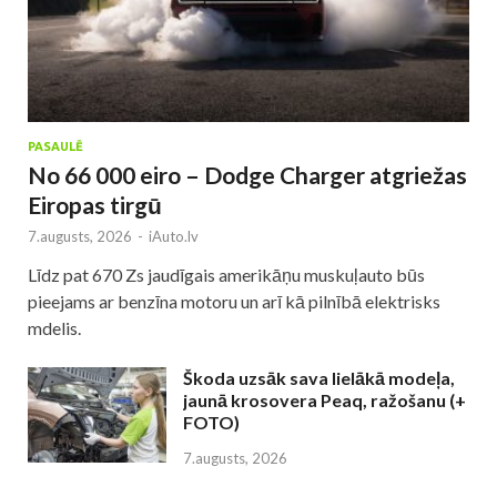
PASAULĒ
No 66 000 eiro – Dodge Charger atgriežas
Eiropas tirgū
7.augusts, 2026
-
iAuto.lv
Līdz pat 670 Zs jaudīgais amerikāņu muskuļauto būs
pieejams ar benzīna motoru un arī kā pilnībā elektrisks
mdelis.
Škoda uzsāk sava lielākā modeļa,
jaunā krosovera Peaq, ražošanu (+
FOTO)
7.augusts, 2026