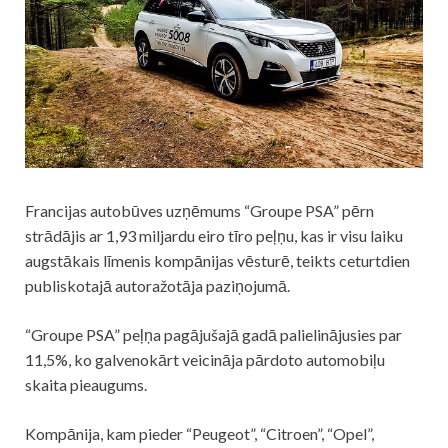
Francijas autobūves uzņēmums “Groupe PSA” pērn
strādājis ar 1,93 miljardu eiro tīro peļņu, kas ir visu laiku
augstākais līmenis kompānijas vēsturē, teikts ceturtdien
publiskotajā autoražotāja paziņojumā.
“Groupe PSA” peļņa pagājušajā gadā palielinājusies par
11,5%, ko galvenokārt veicināja pārdoto automobiļu
skaita pieaugums.
Kompānija, kam pieder “Peugeot”, “Citroen”, “Opel”,