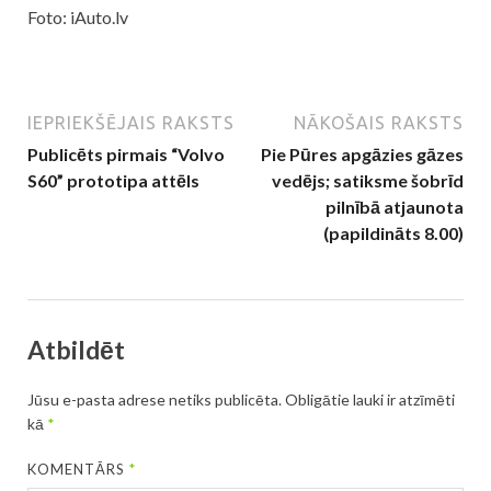
Foto: iAuto.lv
IEPRIEKŠĒJAIS RAKSTS
NĀKOŠAIS RAKSTS
Publicēts pirmais “Volvo
Pie Pūres apgāzies gāzes
S60” prototipa attēls
vedējs; satiksme šobrīd
pilnībā atjaunota
(papildināts 8.00)
Atbildēt
Jūsu e-pasta adrese netiks publicēta.
Obligātie lauki ir atzīmēti
kā
*
KOMENTĀRS
*