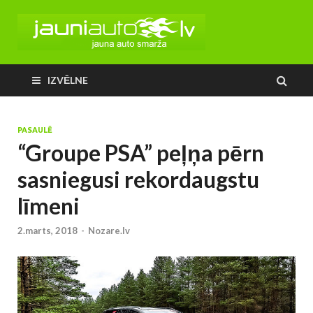
IZVĒLNE
PASAULĒ
“Groupe PSA” peļņa pērn
sasniegusi rekordaugstu
līmeni
2.marts, 2018
-
Nozare.lv