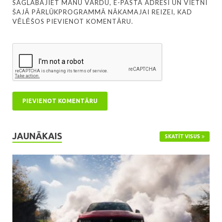
SAGLABĀJIET MANU VĀRDU, E-PASTA ADRESI UN VIETNI
ŠAJĀ PĀRLŪKPROGRAMMĀ NĀKAMAJAI REIZEI, KAD
VĒLĒŠOS PIEVIENOT KOMENTĀRU.
JAUNĀKAIS
SKATĪT VISUS