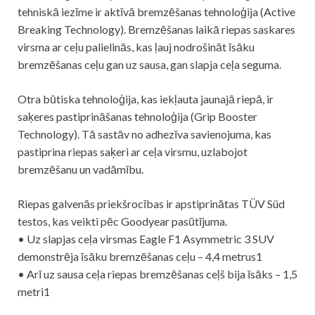
tehniskā iezīme ir aktīvā bremzēšanas tehnoloģija (Active
Breaking Technology). Bremzēšanas laikā riepas saskares
virsma ar ceļu palielinās, kas ļauj nodrošināt īsāku
bremzēšanas ceļu gan uz sausa, gan slapja ceļa seguma.
Otra būtiska tehnoloģija, kas iekļauta jaunajā riepā, ir
saķeres pastiprināšanas tehnoloģija (Grip Booster
Technology). Tā sastāv no adhezīva savienojuma, kas
pastiprina riepas saķeri ar ceļa virsmu, uzlabojot
bremzēšanu un vadāmību.
Riepas galvenās priekšrocības ir apstiprinātas TÜV Süd
testos, kas veikti pēc Goodyear pasūtījuma.
• Uz slapjas ceļa virsmas Eagle F1 Asymmetric 3 SUV
demonstrēja īsāku bremzēšanas ceļu – 4,4 metrus1
• Arī uz sausa ceļa riepas bremzēšanas ceļš bija īsāks – 1,5
metri1