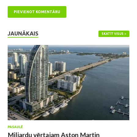
JAUNĀKAIS
SKATĪT VISUS
PASAULĒ
Miljardu vērtajam Aston Martin