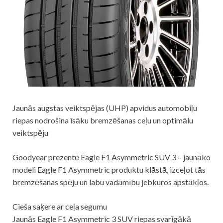
Jaunās augstas veiktspējas (UHP) apvidus automobiļu
riepas nodrošina īsāku bremzēšanas ceļu un optimālu
veiktspēju
Goodyear prezentē Eagle F1 Asymmetric SUV 3 – jaunāko
modeli Eagle F1 Asymmetric produktu klāstā, izceļot tās
bremzēšanas spēju un labu vadāmību jebkuros apstākļos.
Cieša saķere ar ceļa segumu
Jaunās Eagle F1 Asymmetric 3 SUV riepas svarīgākā