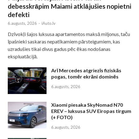
debesskrāpim Maiami atklājušies nopietni
defekti
6.augusts, 2026
-
iAuto.lv
Dzīvokļi šajos luksusa apartamentos maksā miljonus, taču
īpašnieki saskaras nepatīkamiem pārsteigumiem, kas
uzradušies tikai divus gadus pēc ēkas nodošanas
ekspluatācijā.
Arī Mercedes atgriezīs fiziskās
pogas, tomēr ekrāni dominēs
6.augusts, 2026
Xiaomi piesaka SkyNomad N70
EREV – luksusa SUV Eiropas tirgum
(+ FOTO)
6.augusts, 2026