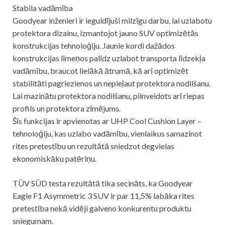
Stabila vadāmība
Goodyear inženieri ir ieguldījuši milzīgu darbu, lai uzlabotu
protektora dizainu, izmantojot jauno SUV optimizētās
konstrukcijas tehnoloģiju. Jaunie kordi dažādos
konstrukcijas līmeņos palīdz uzlabot transporta līdzekļa
vadāmību, braucot lielākā ātrumā, kā arī optimizēt
stabilitāti pagriezienos un nepieļaut protektora nodilšanu.
Lai mazinātu protektora nodilšanu, pilnveidots arī riepas
profils un protektora zīmējums.
Šīs funkcijas ir apvienotas ar UHP Cool Cushion Layer –
tehnoloģiju, kas uzlabo vadāmību, vienlaikus samazinot
rites pretestību un rezultātā sniedzot degvielas
ekonomiskāku patēriņu.
TÜV SÜD testa rezultātā tika secināts, ka Goodyear
Eagle F1 Asymmetric 3 SUV ir par 11,5% labāka rites
pretestība nekā vidēji galveno konkurentu produktu
sniegumam.