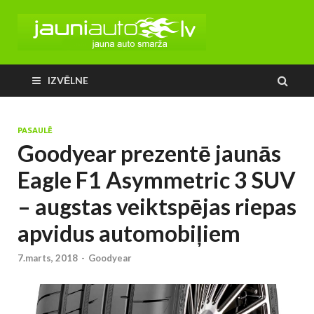
IZVĒLNE
PASAULĒ
Goodyear prezentē jaunās
Eagle F1 Asymmetric 3 SUV
– augstas veiktspējas riepas
apvidus automobiļiem
7.marts, 2018
-
Goodyear