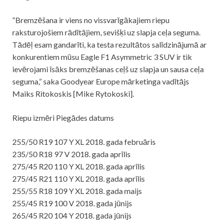
“Bremzēšana ir viens no vissvarīgākajiem riepu
raksturojošiem rādītājiem, sevišķi uz slapja ceļa seguma.
Tādēļ esam gandarīti, ka testa rezultātos salīdzinājumā ar
konkurentiem mūsu Eagle F1 Asymmetric 3 SUV ir tik
ievērojami īsāks bremzēšanas ceļš uz slapja un sausa ceļa
seguma,” saka Goodyear Europe mārketinga vadītājs
Maiks Ritokoskis [Mike Rytokoski].
Riepu izmēri Piegādes datums
255/50 R19 107 Y XL 2018. gada februāris
235/50 R18 97 V 2018. gada aprīlis
275/45 R20 110 Y XL 2018. gada aprīlis
275/45 R21 110 Y XL 2018. gada aprīlis
255/55 R18 109 Y XL 2018. gada maijs
255/45 R19 100 V 2018. gada jūnijs
265/45 R20 104 Y 2018. gada jūnijs