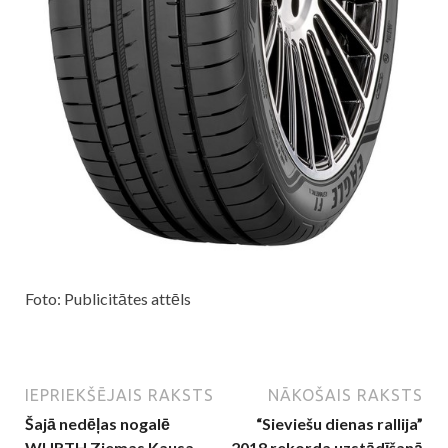
Foto: Publicitātes attēls
IEPRIEKŠĒJAIS RAKSTS
NĀKOŠAIS RAKSTS
Šajā nedēļas nogalē
“Sieviešu dienas rallija”
WURTH Ziemas Kausa
2018 rekorda uzstādīšanā