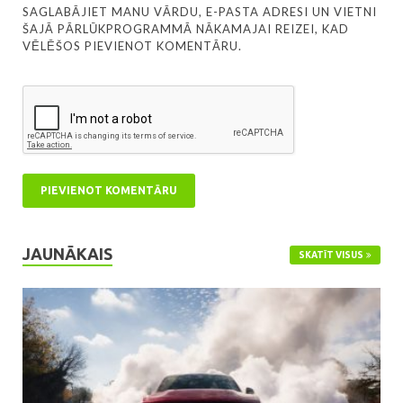
SAGLABĀJIET MANU VĀRDU, E-PASTA ADRESI UN VIETNI
ŠAJĀ PĀRLŪKPROGRAMMĀ NĀKAMAJAI REIZEI, KAD
VĒLĒŠOS PIEVIENOT KOMENTĀRU.
JAUNĀKAIS
SKATĪT VISUS