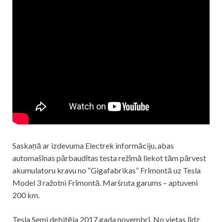
Saskaņā ar izdevuma Electrek informāciju, abas
automašīnas pārbaudītas testa režīmā liekot tām pārvest
akumulatoru kravu no “Gigafabrikas” Frīmontā uz Tesla
Model 3 ražotni Frīmontā. Maršruta garums – aptuveni
200 km.
Tesla Semi debitēja 2017.gada novembrī. No vietas līdz