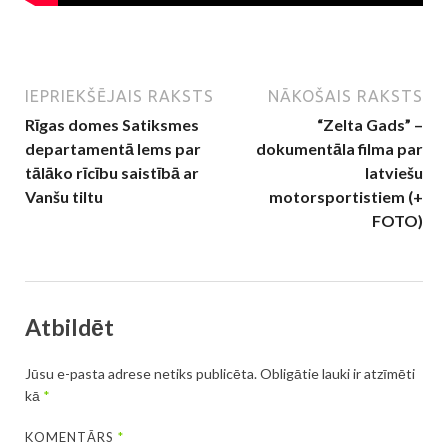
IEPRIEKŠĒJAIS RAKSTS
NĀKOŠAIS RAKSTS
Rīgas domes Satiksmes
“Zelta Gads” –
departamentā lems par
dokumentāla filma par
tālāko rīcību saistībā ar
latviešu
Vanšu tiltu
motorsportistiem (+
FOTO)
Atbildēt
Jūsu e-pasta adrese netiks publicēta.
Obligātie lauki ir atzīmēti
kā
*
KOMENTĀRS
*