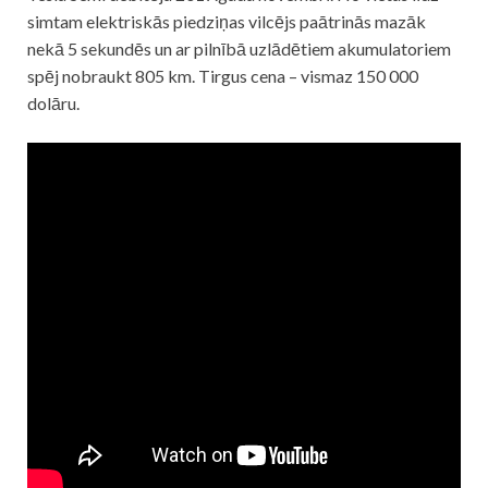
simtam elektriskās piedziņas vilcējs paātrinās mazāk
nekā 5 sekundēs un ar pilnībā uzlādētiem akumulatoriem
spēj nobraukt 805 km. Tirgus cena – vismaz 150 000
dolāru.