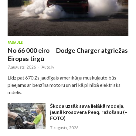
PASAULĒ
No 66 000 eiro – Dodge Charger atgriežas
Eiropas tirgū
7.augusts, 2026
-
iAuto.lv
Līdz pat 670 Zs jaudīgais amerikāņu muskuļauto būs
pieejams ar benzīna motoru un arī kā pilnībā elektrisks
mdelis.
Škoda uzsāk sava lielākā modeļa,
jaunā krosovera Peaq, ražošanu (+
FOTO)
7.augusts, 2026