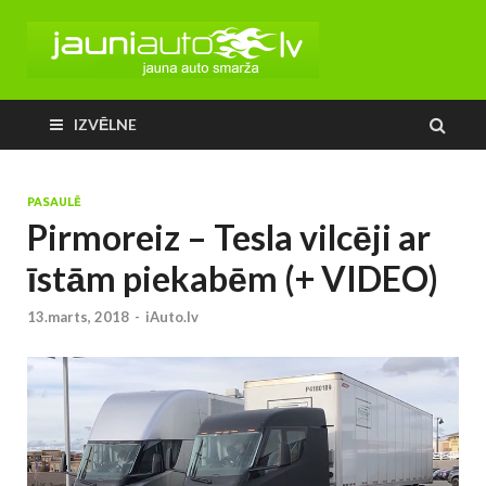
IZVĒLNE
PASAULĒ
Pirmoreiz – Tesla vilcēji ar
īstām piekabēm (+ VIDEO)
13.marts, 2018
-
iAuto.lv