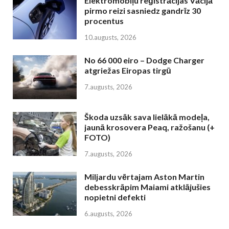
Elektromobiļu reģistrācijas Vācijā
pirmo reizi sasniedz gandrīz 30
procentus
10.augusts, 2026
No 66 000 eiro – Dodge Charger
atgriežas Eiropas tirgū
7.augusts, 2026
Škoda uzsāk sava lielākā modeļa,
jaunā krosovera Peaq, ražošanu (+
FOTO)
7.augusts, 2026
Miljardu vērtajam Aston Martin
debesskrāpim Maiami atklājušies
nopietni defekti
6.augusts, 2026