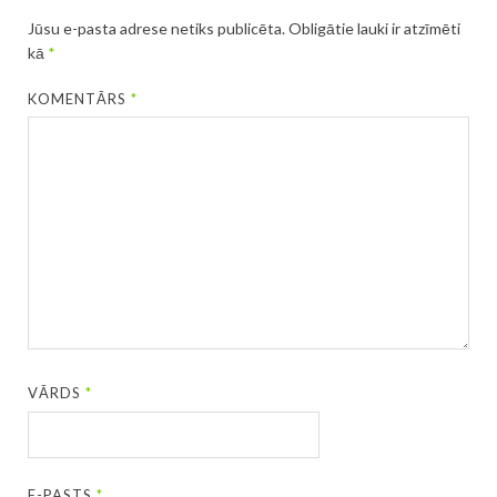
Jūsu e-pasta adrese netiks publicēta.
Obligātie lauki ir atzīmēti
kā
*
KOMENTĀRS
*
VĀRDS
*
E-PASTS
*