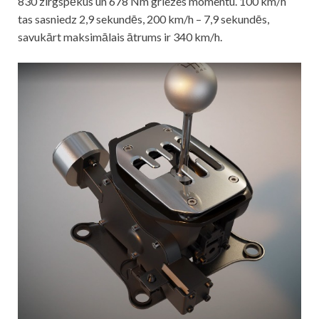
830 zirgspēkus un 678 Nm griezes momentu. 100 km/h
tas sasniedz 2,9 sekundēs, 200 km/h – 7,9 sekundēs,
savukārt maksimālais ātrums ir 340 km/h.