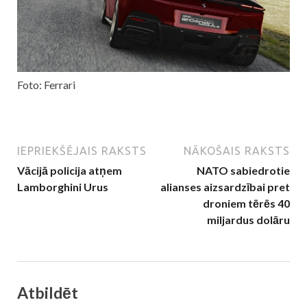
Foto: Ferrari
IEPRIEKŠĒJAIS RAKSTS
NĀKOŠAIS RAKSTS
Vācijā policija atņem
NATO sabiedrotie
Lamborghini Urus
alianses aizsardzībai pret
droniem tērēs 40
miljardus dolāru
Atbildēt