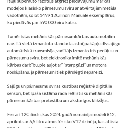
Itāļu superauto ražotājs atgriež piedāvājumā markas
modeļos klasisko pārnesumu sviru ar atvērtajām metāla
vadotnēm, solot 1499 12Cilindri Manuale eksemplārus,
ko piedāvās par 590 000 eiro katru.
Tomēr īstas mehāniskās pārnesumkārbas automobilim
nav. Tā vietā izmantota standarta astoņpakāpju divsajūgu
automātiskā transmisija, vadītājs izmanto trīs pedāļus un
pārnesumu sviru, bet elektronika imitē mehāniskās
kārbas darbību, pieļaujot arī “starpgāzi” un motora
noslāpšanu, ja pārnesumi tiek pārslēgti nepareizi.
Sajūgu un pārnesumu sviras kustības reģistrē digitālie
sensori, bet īpaša sistēma rada reālistisku mehāniskās
pārnesumkārbas pretestību un raksturīgos klikšķus.
Ferrari 12Cilindri, kas 2024. gadā nomainīja modeli 812,
aprīkots ar 6,5 litru atmosfērisko V12 dzinēju, kas attīsta