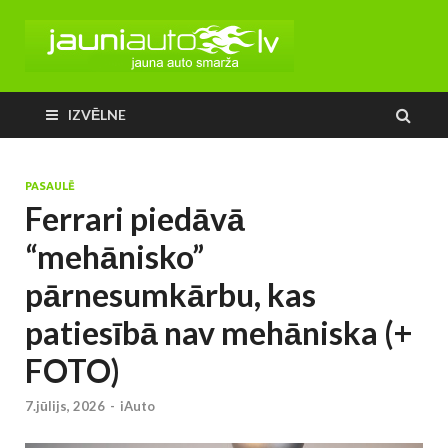
IZVĒLNE
PASAULĒ
Ferrari piedāvā
“mehānisko”
pārnesumkārbu, kas
patiesībā nav mehāniska (+
FOTO)
7.jūlijs, 2026
-
iAuto