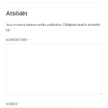
Atbildēt
Jūsu e-pasta adrese netiks publicēta.
Obligātie lauki ir atzīmēti
kā
*
KOMENTĀRS
*
VĀRDS
*