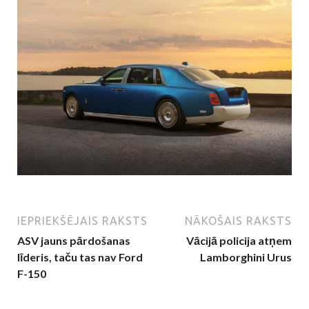
IEPRIEKŠĒJAIS RAKSTS
NĀKOŠAIS RAKSTS
ASV jauns pārdošanas
Vācijā policija atņem
līderis, taču tas nav Ford
Lamborghini Urus
F-150