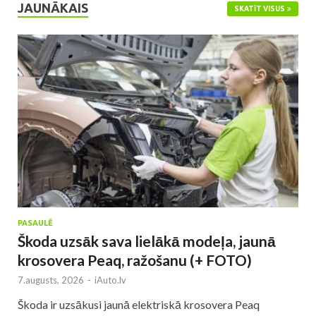
JAUNĀKAIS
SKATĪT VISUS
PASAULĒ
Škoda uzsāk sava lielākā modeļa, jaunā
krosovera Peaq, ražošanu (+ FOTO)
7.augusts, 2026
-
iAuto.lv
Škoda ir uzsākusi jaunā elektriskā krosovera Peaq