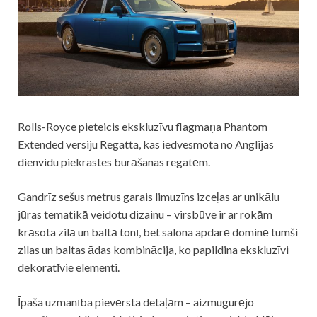
Rolls-Royce pieteicis ekskluzīvu flagmaņa Phantom
Extended versiju Regatta, kas iedvesmota no Anglijas
dienvidu piekrastes burāšanas regatēm.
Gandrīz sešus metrus garais limuzīns izceļas ar unikālu
jūras tematikā veidotu dizainu – virsbūve ir ar rokām
krāsota zilā un baltā tonī, bet salona apdarē dominē tumši
zilas un baltas ādas kombinācija, ko papildina ekskluzīvi
dekoratīvie elementi.
Īpaša uzmanība pievērsta detaļām – aizmugurējo