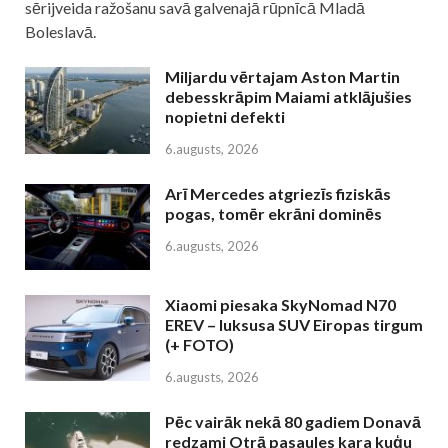
sērijveida ražošanu savā galvenajā rūpnīcā Mladā
Boleslavā.
Miljardu vērtajam Aston Martin
debesskrāpim Maiami atklājušies
nopietni defekti
6.augusts, 2026
Arī Mercedes atgriezīs fiziskās
pogas, tomēr ekrāni dominēs
6.augusts, 2026
Xiaomi piesaka SkyNomad N70
EREV – luksusa SUV Eiropas tirgum
(+ FOTO)
6.augusts, 2026
Pēc vairāk nekā 80 gadiem Donavā
redzami Otrā pasaules kara kuģu