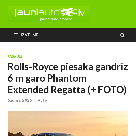
IZVĒLNE
PASAULĒ
Rolls-Royce piesaka gandrīz
6 m garo Phantom
Extended Regatta (+ FOTO)
6.jūlijs, 2026
-
iAuto