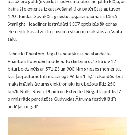
pasažieru galdiņi veidoti, iedvesmojoties no jahtu klāja, un
katra šī elementa izgatavošanai tika patērētas aptuveni
120 stundas. Savukārt griestu apgaismojuma sistēmā
Starlight Headliner iestrādāti 1307 optiskās šķiedras
elementi, kas atveido paisuma straumju rakstus ap Vaita
salu.
Tehniski Phantom Regatta neatšķiras no standarta
Phantom Extended modeļa. To darbina 6,75 litru V12
biturbo dzinējs ar 571 ZS un 900 Nm griezes momentu,
kas ļauj automobilim sasniegt 96 km/h 5,2 sekundēs, bet
maksimālais ātrums elektroniski ierobežots līdz 250
km/h. Rolls-Royce Phantom Extended Regatta publiskā
pirmizrāde paredzēta Gudvudas Ātruma festivālā šīs
nedēļas nogalē.