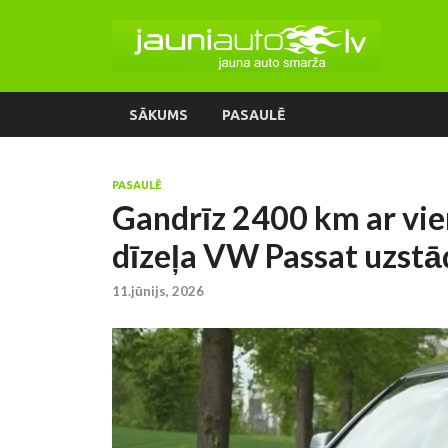
SĀKUMS
PASAULĒ
PASAULĒ
Gandrīz 2400 km ar vie
dīzeļa VW Passat uzstā
11.jūnijs, 2026