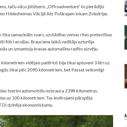
ms, taču vācu jūtūberis „Offroadventure” to pierādījis
is no Hildesheimas Vācijā līdz Polārajam lokam Zviedrijas
 tika samazināts svars, uzstādītas zemas rites pretestības
i filtri un eļļas. Brauciena laikā vadītājs uzturēja
anās un izmantoja kravas automašīnu radīto aizvēju.
ilometriem vidējais patēriņš bija tikai aptuveni 3 litri uz
egās tikai pēc 2090 kilometriem, bet Passat veiksmīgi
ielas tvertni automobilis nobrauca 2398 kilometrus,
ielas uz 100 kilometriem. Tas ievērojami pārspēja
9 TDI dzinēja ekonomiskumu.