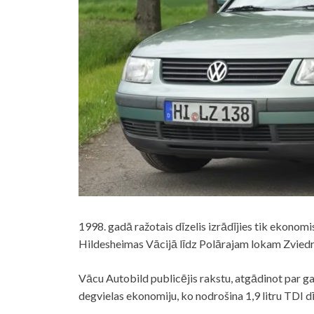
1998. gadā ražotais dīzelis izrādījies tik ekonom
Hildesheimas Vācijā līdz Polārajam lokam Zviedri
Vācu Autobild publicējis rakstu, atgādinot par 
degvielas ekonomiju, ko nodrošina 1,9 litru TDI dī