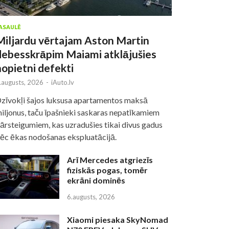
ASAULĒ
Miljardu vērtajam Aston Martin
debesskrāpim Maiami atklājušies
nopietni defekti
.augusts, 2026
-
iAuto.lv
zīvokļi šajos luksusa apartamentos maksā
iljonus, taču īpašnieki saskaras nepatīkamiem
ārsteigumiem, kas uzradušies tikai divus gadus
ēc ēkas nodošanas ekspluatācijā.
Arī Mercedes atgriezīs
fiziskās pogas, tomēr
ekrāni dominēs
6.augusts, 2026
Xiaomi piesaka SkyNomad