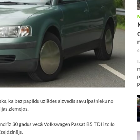
P
6
D
m
p
p
isks, ka bez papildu uzlādes aizvedis savu īpašnieku no
jas ziemeļos.
gandrīz 30 gadus vecā Volkswagen Passat B5 TDI izcilo
zeļdzinējs.