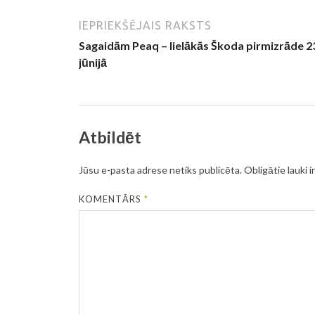
IEPRIEKŠĒJAIS RAKSTS
Sagaidām Peaq – lielākās Škoda pirmizrāde 2
jūnijā
Atbildēt
Jūsu e-pasta adrese netiks publicēta.
Obligātie lauki i
KOMENTĀRS
*