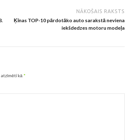
NĀKOŠAIS RAKSTS
3.
Ķīnas TOP-10 pārdotāko auto sarakstā neviena
iekšdedzes motoru modeļa
r atzīmēti kā
*