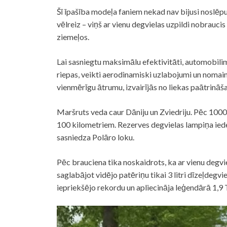
Šī īpašība modeļa faniem nekad nav bijusi noslēpu
vēlreiz – viņš ar vienu degvielas uzpildi nobrauc
ziemeļos.
Lai sasniegtu maksimālu efektivitāti, automobilim
riepas, veikti aerodinamiski uzlabojumi un nomainīt
vienmērīgu ātrumu, izvairījās no liekas paātrināš
Maršruts veda caur Dāniju un Zviedriju. Pēc 1000 k
100 kilometriem. Rezerves degvielas lampiņa ied
sasniedza Polāro loku.
Pēc brauciena tika noskaidrots, ka ar vienu degv
saglabājot vidējo patēriņu tikai 3 litri dīzeļdegv
iepriekšējo rekordu un apliecināja leģendārā 1,