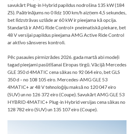
savukārt Plug-in Hybrid papildus nodrošina 135 kW (184
ZS). Paātrinājums no 0 līdz 100 km/h aizņem 4,5 sekundes,
bet līdzstrāvas uzlāde ar 60 kW ir pieejama kā opcija.
Standartā ir AMG Ride Control+ pneimatiskā piekare, bet
48 V versijai papildus pieejama AMG Active Ride Control
ar aktīvo sānsveres kontroli.
Pēc pasaules pirmizrādes 2026. gada martā abi modeļi
tagad pieejami pasūtīšanai Eiropas tirgū. Vācijā Mercedes
GLE 350 d 4MATIC cena sākas no 92 064 eiro, bet GLS
350 d – no 108 105 eiro. Mercedes-AMG GLE 53
4MATIC+ ar 48 V tehnoloģiju maksā no 120 047 eiro
(SUV) un no 126 372 eiro (Coupe). Savukārt AMG GLE 53
HYBRID 4MATIC+ Plug-in Hybrid versijas cena sākas no
128 782 eiro (SUV) un 135 107 eiro (Coupe).