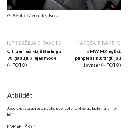
GLS Foto: Mercedes-Benz
IEPRIEKŠĒJAIS RAKSTS
NĀKOŠAIS RAKSTS
Citroen laiž klajā Berlingo
BMW M2 iegūst
30. gadu jubilejas modeli
pilnpiedziņu; tirgū jau
(+ FOTO)
šovasar (+ FOTO)
Atbildēt
Jūsu e-pasta adrese netiks publicēta.
Obligātie lauki ir atzīmēti
kā
*
KOMENTĀRS
*