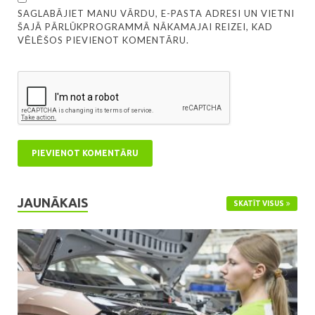
SAGLABĀJIET MANU VĀRDU, E-PASTA ADRESI UN VIETNI
ŠAJĀ PĀRLŪKPROGRAMMĀ NĀKAMAJAI REIZEI, KAD
VĒLĒŠOS PIEVIENOT KOMENTĀRU.
JAUNĀKAIS
SKATĪT VISUS