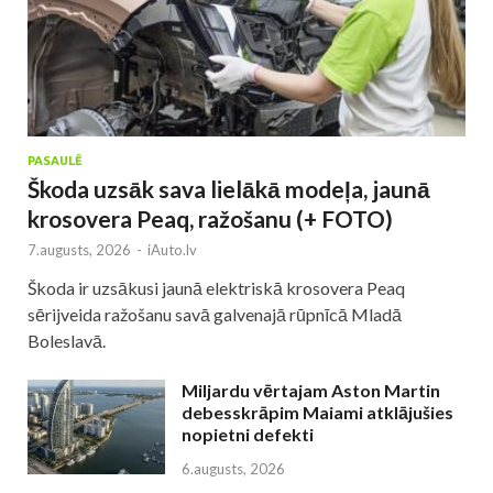
PASAULĒ
Škoda uzsāk sava lielākā modeļa, jaunā
krosovera Peaq, ražošanu (+ FOTO)
7.augusts, 2026
-
iAuto.lv
Škoda ir uzsākusi jaunā elektriskā krosovera Peaq
sērijveida ražošanu savā galvenajā rūpnīcā Mladā
Boleslavā.
Miljardu vērtajam Aston Martin
debesskrāpim Maiami atklājušies
nopietni defekti
6.augusts, 2026