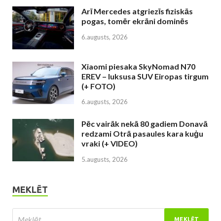
Arī Mercedes atgriezīs fiziskās
pogas, tomēr ekrāni dominēs
6.augusts, 2026
Xiaomi piesaka SkyNomad N70
EREV – luksusa SUV Eiropas tirgum
(+ FOTO)
6.augusts, 2026
Pēc vairāk nekā 80 gadiem Donavā
redzami Otrā pasaules kara kuģu
vraki (+ VIDEO)
5.augusts, 2026
MEKLĒT