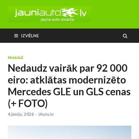
IZVĒLNE
PASAULĒ
Nedaudz vairāk par 92 000
eiro: atklātas modernizēto
Mercedes GLE un GLS cenas
(+ FOTO)
4.jūnijs, 2026
-
iAuto.lv