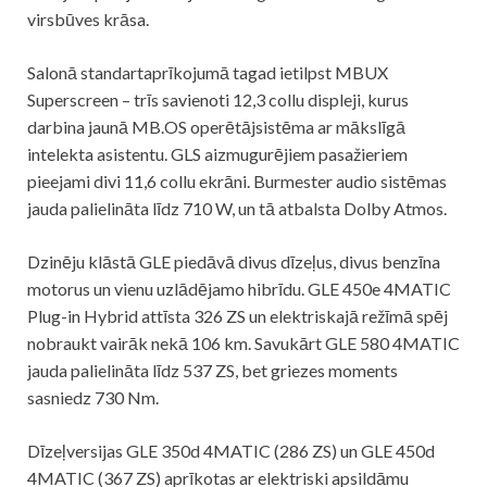
virsbūves krāsa.
Salonā standartaprīkojumā tagad ietilpst MBUX
Superscreen – trīs savienoti 12,3 collu displeji, kurus
darbina jaunā MB.OS operētājsistēma ar mākslīgā
intelekta asistentu. GLS aizmugurējiem pasažieriem
pieejami divi 11,6 collu ekrāni. Burmester audio sistēmas
jauda palielināta līdz 710 W, un tā atbalsta Dolby Atmos.
Dzinēju klāstā GLE piedāvā divus dīzeļus, divus benzīna
motorus un vienu uzlādējamo hibrīdu. GLE 450e 4MATIC
Plug-in Hybrid attīsta 326 ZS un elektriskajā režīmā spēj
nobraukt vairāk nekā 106 km. Savukārt GLE 580 4MATIC
jauda palielināta līdz 537 ZS, bet griezes moments
sasniedz 730 Nm.
Dīzeļversijas GLE 350d 4MATIC (286 ZS) un GLE 450d
4MATIC (367 ZS) aprīkotas ar elektriski apsildāmu