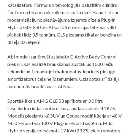
katalizatoru, Formula 1 tehnoloģijās balstītām cilindru
čaulām un tērauda virzuļiem ar īpašu dzesēšanu. Līdz ar
modernizāciju no piedāvājuma izņemts dīzeļa Plug-in
Hybrid GLE 350 de. Atkarībā no versijas GLE var vilkt
piekabi līdz 3,5 tonnām. GLS pieejams tikai ar benzīna un
dīzeļa dzinējiem.
Abi modeļi saņēmuši uzlaboto E-Active Body Control
piekari, kas analizē braukšanas apstākļus 1000 reižu
sekundē un, izmantojot mākoņdatus, iepriekš pielāgo
amortizatorus ceļa nelīdzenumiem. Uzlabotas arī daļēji
autonomās braukšanas sistēmas.
Sportiskākais AMG GLE 53 aprīkots ar 3,0 litru
sešcilindru rindas motoru, kura jauda sasniedz 449 ZS.
Modelis pieejams kā SUV un Coupe modifikācija ar 48 V
Mild Hybrid vai 400 V Plug-in Hybrid sistēmu. Mild
Hybrid versijai pievienots 17 kW (23 ZS) elektromotors,