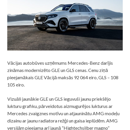
Vācijas autobūves uzņēmums Mercedes-Benz darījis
zināmas modernizēto GLE un GLS cenas. Cenu ziņā
pieejamākais GLE Vācijā maksās 92 064 eiro, GLS – 108
105 eiro.
Vizuāli jaunākie GLE un GLS ieguvuši jaunu priekšējo
lukturu grafiku, pārveidotus aizmugurējos lukturus ar
Mercedes zvaigznes motīvu un atjauninātu AMG modeļu
dizainu ar jaunu radiatora režģi un gaisa ieplūdēm. AMG
versijām pieejama arī jaunā “Hightechsilber magno”