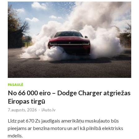
PASAULĒ
No 66 000 eiro – Dodge Charger atgriežas
Eiropas tirgū
7.augusts, 2026
-
iAuto.lv
Līdz pat 670 Zs jaudīgais amerikāņu muskuļauto būs
pieejams ar benzīna motoru un arī kā pilnībā elektrisks
mdelis.