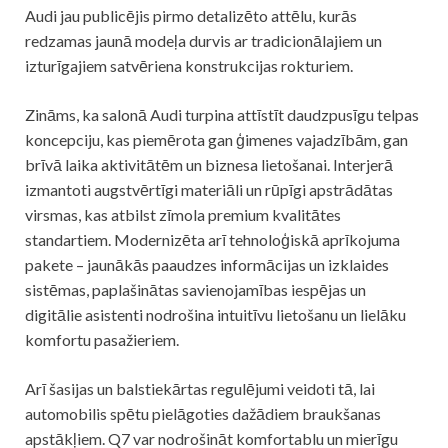
Audi jau publicējis pirmo detalizēto attēlu, kurās
redzamas jaunā modeļa durvis ar tradicionālajiem un
izturīgajiem satvēriena konstrukcijas rokturiem.
Zināms, ka salonā Audi turpina attīstīt daudzpusīgu telpas
koncepciju, kas piemērota gan ģimenes vajadzībām, gan
brīvā laika aktivitātēm un biznesa lietošanai. Interjerā
izmantoti augstvērtīgi materiāli un rūpīgi apstrādātas
virsmas, kas atbilst zīmola premium kvalitātes
standartiem. Modernizēta arī tehnoloģiskā aprīkojuma
pakete – jaunākās paaudzes informācijas un izklaides
sistēmas, paplašinātas savienojamības iespējas un
digitālie asistenti nodrošina intuitīvu lietošanu un lielāku
komfortu pasažieriem.
Arī šasijas un balstiekārtas regulējumi veidoti tā, lai
automobilis spētu pielāgoties dažādiem braukšanas
apstākļiem. Q7 var nodrošināt komfortablu un mierīgu