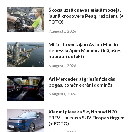
Škoda uzsāk sava lielākā modeļa,
jaunā krosovera Peaq, ražošanu (+
FOTO)
7.augusts, 2026
Miljardu vērtajam Aston Martin
debesskrāpim Maiami atklājušies
nopietni defekti
6.augusts, 2026
Arī Mercedes atgriezīs fiziskās
pogas, tomēr ekrāni dominēs
6.augusts, 2026
Xiaomi piesaka SkyNomad N70
EREV – luksusa SUV Eiropas tirgum
(+ FOTO)