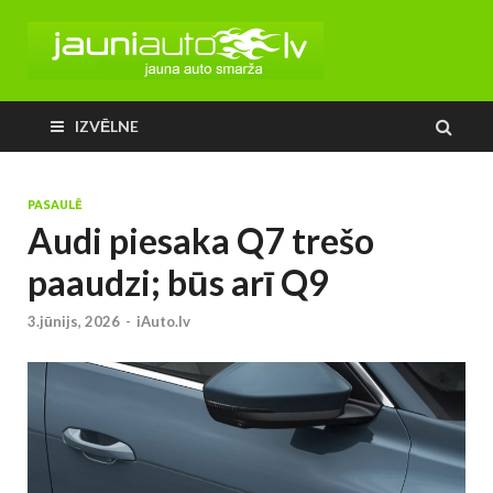
IZVĒLNE
PASAULĒ
Audi piesaka Q7 trešo
paaudzi; būs arī Q9
3.jūnijs, 2026
-
iAuto.lv