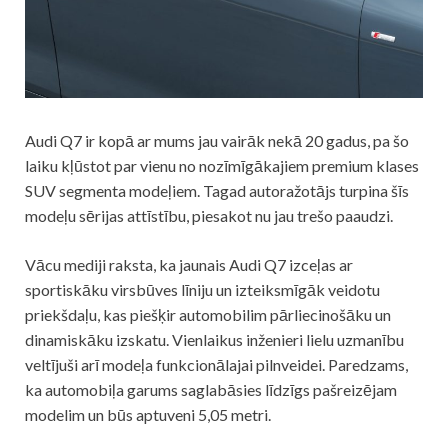
Audi Q7 ir kopā ar mums jau vairāk nekā 20 gadus, pa šo
laiku kļūstot par vienu no nozīmīgākajiem premium klases
SUV segmenta modeļiem. Tagad autoražotājs turpina šīs
modeļu sērijas attīstību, piesakot nu jau trešo paaudzi.
Vācu mediji raksta, ka jaunais Audi Q7 izceļas ar
sportiskāku virsbūves līniju un izteiksmīgāk veidotu
priekšdaļu, kas piešķir automobilim pārliecinošāku un
dinamiskāku izskatu. Vienlaikus inženieri lielu uzmanību
veltījuši arī modeļa funkcionālajai pilnveidei. Paredzams,
ka automobiļa garums saglabāsies līdzīgs pašreizējam
modelim un būs aptuveni 5,05 metri.