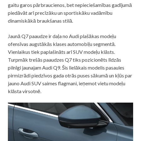
gaitu garos pārbraucienos, bet nepieciešamības gadījumā
piedāvāt arī precīzāku un sportiskāku vadāmību
dinamiskākā braukšanas stilā.
Jaunā Q7 paaudze ir daļa no Audi plašākas modeļu
ofensīvas augstākās klases automobiļu segmentā.
Vienlaikus tiek paplašināts arī SUV modeļu klāsts.
Turpmāk trešās paaudzes Q7 tiks pozicionēts līdzās
pilnīgi jaunajam Audi Q9. Šis lielākais modelis pasaules
pirmizrādi piedzīvos gada otrās puses sākumā un kļūs par
jauno Audi SUV saimes flagmani, ieņemot vietu modeļu
klāsta virsotnē.