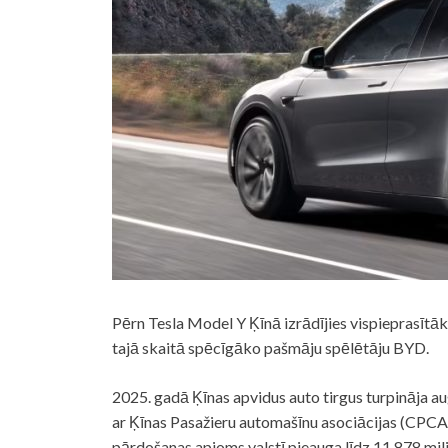
Pērn Tesla Model Y Ķīnā izrādījies vispieprasītāk
tajā skaitā spēcīgāko pašmāju spēlētāju BYD.
2025. gadā Ķīnas apvidus auto tirgus turpināja 
ar Ķīnas Pasažieru automašīnu asociācijas (CPCA
pārdošanas apjoms valstī pieauga līdz 11,878 milj