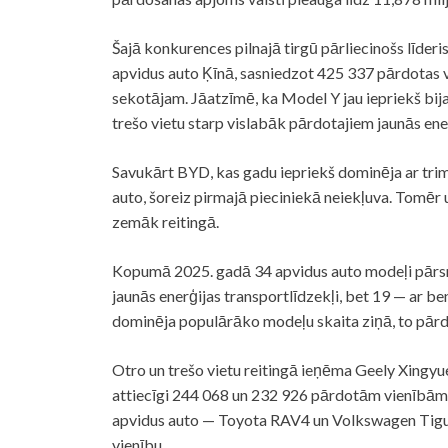
Šajā konkurences pilnajā tirgū pārliecinošs līderi
apvidus auto Ķīnā, sasniedzot 425 337 pārdotas 
sekotājam. Jāatzīmē, ka Model Y jau iepriekš bija
trešo vietu starp vislabāk pārdotajiem jaunās ene
Savukārt BYD, kas gadu iepriekš dominēja ar tri
auto, šoreiz pirmajā pieciniekā neiekļuva. Tomē
zemāk reitingā.
Kopumā 2025. gadā 34 apvidus auto modeļi pārsn
jaunās enerģijas transportlīdzekļi, bet 19 — ar b
dominēja populārāko modeļu skaita ziņā, to pārd
Otro un trešo vietu reitingā ieņēma Geely Xingyu
attiecīgi 244 068 un 232 926 pārdotām vienībām. 
apvidus auto — Toyota RAV4 un Volkswagen Tigu
vienību.