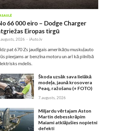
ASAULĒ
No 66 000 eiro – Dodge Charger
atgriežas Eiropas tirgū
.augusts, 2026
-
iAuto.lv
īdz pat 670 Zs jaudīgais amerikāņu muskuļauto
ūs pieejams ar benzīna motoru un arī kā pilnībā
lektrisks mdelis.
Škoda uzsāk sava lielākā
modeļa, jaunā krosovera
Peaq, ražošanu (+ FOTO)
7.augusts, 2026
Miljardu vērtajam Aston
Martin debesskrāpim
Maiami atklājušies nopietni
defekti