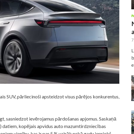
P
7
L
b
e
ais SUV, pārliecinoši apsteidzot visus pārējos konkurentus,
augt, sasniedzot ievērojamus pārdošanas apjomus. Saskaņā
) datiem, kopējais apvidus auto mazumtirdzniecības
oniem vienību, kas ir par 5 % vairāk nekā gadu iepriekš.