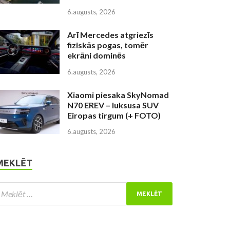
6.augusts, 2026
Arī Mercedes atgriezīs
fiziskās pogas, tomēr
ekrāni dominēs
6.augusts, 2026
Xiaomi piesaka SkyNomad
N70 EREV – luksusa SUV
Eiropas tirgum (+ FOTO)
6.augusts, 2026
MEKLĒT