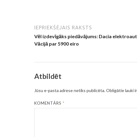
IEPRIEKŠĒJAIS RAKSTS
Vēl izdevīgāks piedāvājums: Dacia elektroau
Vācijā par 5900 eiro
Atbildēt
Jūsu e-pasta adrese netiks publicēta.
Obligātie lauki i
KOMENTĀRS
*