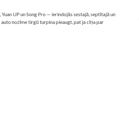
Yuan UP un Song Pro — ierindojās sestajā, septītajā un
s auto nozīme tirgū turpina pieaugt, pat ja cīņa par