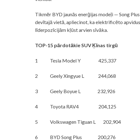
Tikmēr BYD jaunās enerģijas modeļi — Song Plus, 
devītajā vietā, apliecinot, ka elektrificēto apvidu
līderpozīcijām kļūst arvien sīvāka.
TOP-15 pārdotākie SUV Ķīnas tirgū
1 Tesla Model Y 425,337
2 Geely Xingyue L 244,068
3 Geely Boyue L 232,926
4 Toyota RAV4 204,125
5 Volkswagen Tiguan L 202,904
6 BYD Song Plus 200,276