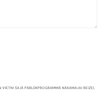
N VIETNI ŠAJĀ PĀRLŪKPROGRAMMĀ NĀKAMAJAI REIZEI,