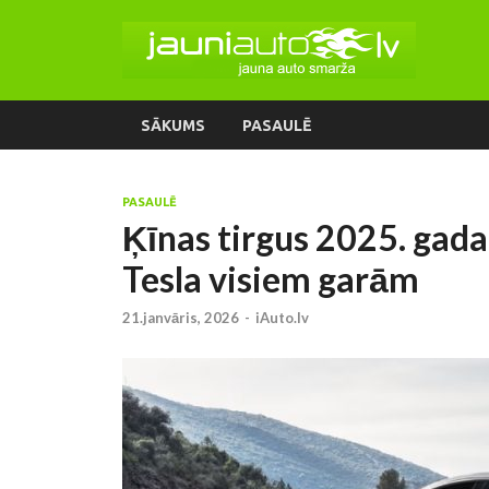
SĀKUMS
PASAULĒ
PASAULĒ
Ķīnas tirgus 2025. gada
Tesla visiem garām
21.janvāris, 2026
-
iAuto.lv