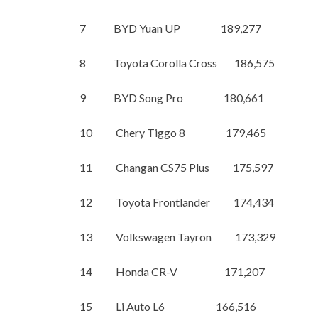
7 BYD Yuan UP 189,277
8 Toyota Corolla Cross 186,575
9 BYD Song Pro 180,661
10 Chery Tiggo 8 179,465
11 Changan CS75 Plus 175,597
12 Toyota Frontlander 174,434
13 Volkswagen Tayron 173,329
14 Honda CR-V 171,207
15 Li Auto L6 166,516