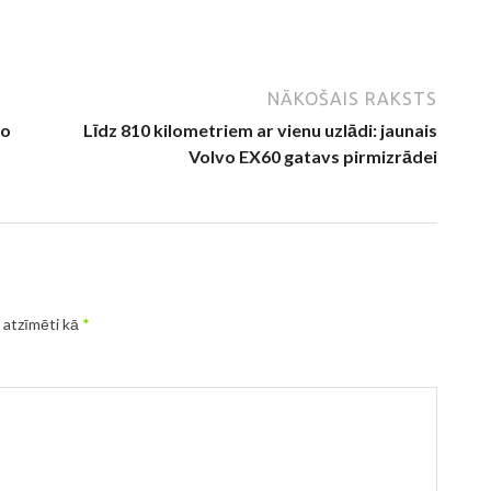
NĀKOŠAIS RAKSTS
to
Līdz 810 kilometriem ar vienu uzlādi: jaunais
Volvo EX60 gatavs pirmizrādei
r atzīmēti kā
*