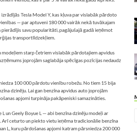
s izrādījās Tesla Model Y, kas kļuva par vislabāk pārdoto
vienības — par aptuveni 180 000 vairāk nekā tuvākajam
 pierādījis savu popularitāti, pagājušajā gadā ieņēmot
rģijas transportlīdzekļiem.
m modeļiem starp četriem vislabāk pārdotajiem apvidus
r uzņēmums joprojām saglabāja spēcīgas pozīcijas nedaudz
iedza 100 000 pārdotu vienību robežu. No tiem 15 bija
enzīna dzinēju. Lai gan benzīna apvidus auto joprojām
ošanas apjomi turpināja pakāpeniski samazināties.
e L un Geely Boyue L — abi benzīna dzinēju modeļi ar
Arī ceturto un piekto vietu ieņēma tradicionālie benzīna
an L, kuru pārdošanas apjomi katram pārsniedza 200 000