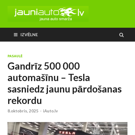
IZVĒLNE
PASAULĒ
Gandrīz 500 000
automašīnu – Tesla
sasniedz jaunu pārdošanas
rekordu
8.oktobris, 2025
-
iAuto.lv