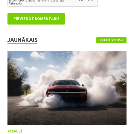
JAUNĀKAIS
SKATĪT VISUS
PASAULĒ