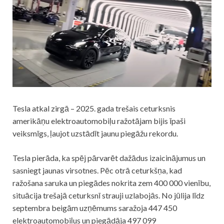
Tesla atkal zirgā – 2025. gada trešais ceturksnis
amerikāņu elektroautomobiļu ražotājam bijis īpaši
veiksmīgs, ļaujot uzstādīt jaunu piegāžu rekordu.
Tesla pierāda, ka spēj pārvarēt dažādus izaicinājumus un
sasniegt jaunas virsotnes. Pēc otrā ceturkšņa, kad
ražošana saruka un piegādes nokrita zem 400 000 vienību,
situācija trešajā ceturksnī strauji uzlabojās. No jūlija līdz
septembra beigām uzņēmums saražoja 447 450
elektroautomobiļus un piegādāja 497 099