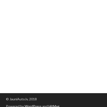
© JauniAuto.lv, 2018
Powered by
WordPress
and
HitMag
.