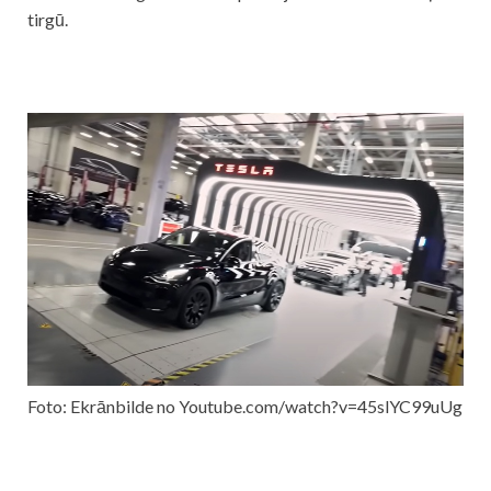
tirgū.
Foto: Ekrānbilde no Youtube.com/watch?v=45slYC99uUg