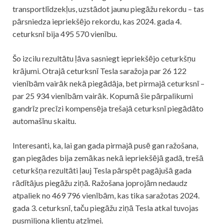
transportlīdzekļus, uzstādot jaunu piegāžu rekordu – tas
pārsniedza iepriekšējo rekordu, kas 2024. gada 4.
ceturksnī bija 495 570 vienību.
Šo izcilu rezultātu ļāva sasniegt iepriekšējo ceturkšņu
krājumi. Otrajā ceturksnī Tesla saražoja par 26 122
vienībām vairāk nekā piegādāja, bet pirmajā ceturksnī –
par 25 934 vienībām vairāk. Kopumā šie pārpalikumi
gandrīz precīzi kompensēja trešajā ceturksnī piegādāto
automašīnu skaitu.
Interesanti, ka, lai gan gada pirmajā pusē gan ražošana,
gan piegādes bija zemākas nekā iepriekšējā gadā, trešā
ceturkšņa rezultāti ļauj Tesla pārspēt pagājušā gada
rādītājus piegāžu ziņā. Ražošana joprojām nedaudz
atpaliek no 469 796 vienībām, kas tika saražotas 2024.
gada 3. ceturksnī, taču piegāžu ziņā Tesla atkal tuvojas
pusmiljona klientu atzīmei.