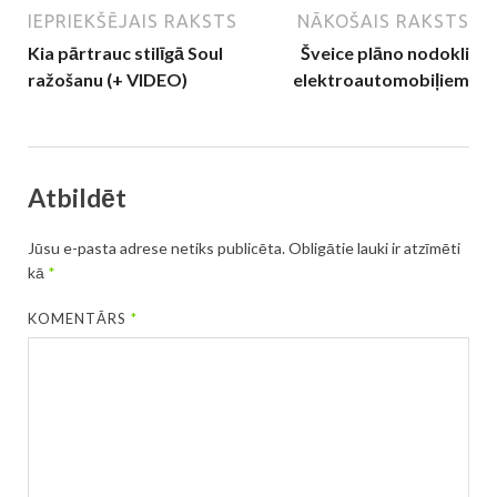
IEPRIEKŠĒJAIS RAKSTS
NĀKOŠAIS RAKSTS
Kia pārtrauc stilīgā Soul
Šveice plāno nodokli
ražošanu (+ VIDEO)
elektroautomobiļiem
Atbildēt
Jūsu e-pasta adrese netiks publicēta.
Obligātie lauki ir atzīmēti
kā
*
KOMENTĀRS
*