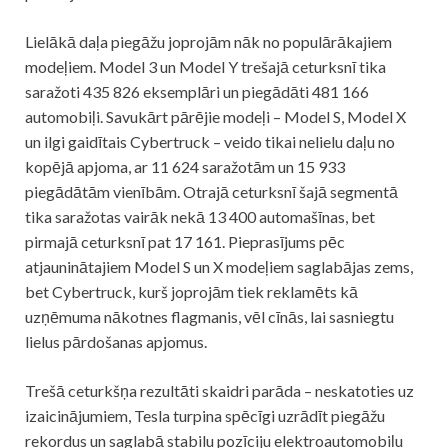
Lielākā daļa piegāžu joprojām nāk no populārākajiem
modeļiem. Model 3 un Model Y trešajā ceturksnī tika
saražoti 435 826 eksemplāri un piegādāti 481 166
automobiļi. Savukārt pārējie modeļi – Model S, Model X
un ilgi gaidītais Cybertruck – veido tikai nelielu daļu no
kopējā apjoma, ar 11 624 saražotām un 15 933
piegādātām vienībām. Otrajā ceturksnī šajā segmentā
tika saražotas vairāk nekā 13 400 automašīnas, bet
pirmajā ceturksnī pat 17 161. Pieprasījums pēc
atjauninātajiem Model S un X modeļiem saglabājas zems,
bet Cybertruck, kurš joprojām tiek reklamēts kā
uzņēmuma nākotnes flagmanis, vēl cīnās, lai sasniegtu
lielus pārdošanas apjomus.
Trešā ceturkšņa rezultāti skaidri parāda – neskatoties uz
izaicinājumiem, Tesla turpina spēcīgi uzrādīt piegāžu
rekordus un saglabā stabilu pozīciju elektroautomobiļu