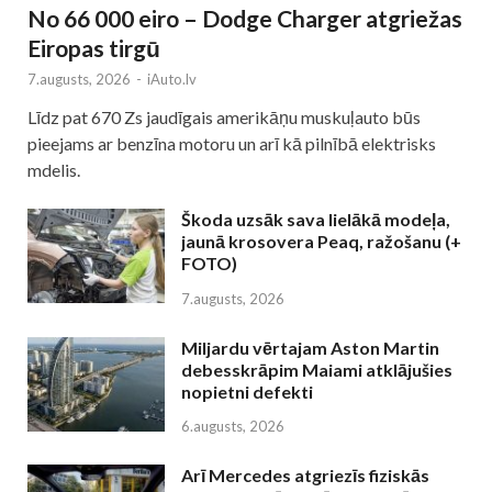
No 66 000 eiro – Dodge Charger atgriežas
Eiropas tirgū
7.augusts, 2026
-
iAuto.lv
Līdz pat 670 Zs jaudīgais amerikāņu muskuļauto būs
pieejams ar benzīna motoru un arī kā pilnībā elektrisks
mdelis.
Škoda uzsāk sava lielākā modeļa,
jaunā krosovera Peaq, ražošanu (+
FOTO)
7.augusts, 2026
Miljardu vērtajam Aston Martin
debesskrāpim Maiami atklājušies
nopietni defekti
6.augusts, 2026
Arī Mercedes atgriezīs fiziskās