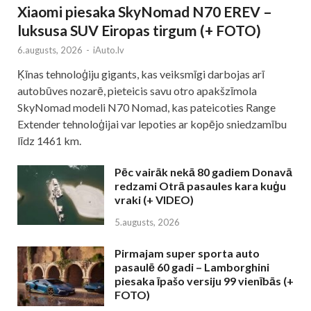
Xiaomi piesaka SkyNomad N70 EREV –
luksusa SUV Eiropas tirgum (+ FOTO)
6.augusts, 2026
-
iAuto.lv
Ķīnas tehnoloģiju gigants, kas veiksmīgi darbojas arī
autobūves nozarē, pieteicis savu otro apakšzīmola
SkyNomad modeli N70 Nomad, kas pateicoties Range
Extender tehnoloģijai var lepoties ar kopējo sniedzamību
līdz 1461 km.
Pēc vairāk nekā 80 gadiem Donavā
redzami Otrā pasaules kara kuģu
vraki (+ VIDEO)
5.augusts, 2026
Pirmajam super sporta auto
pasaulē 60 gadi – Lamborghini
piesaka īpašo versiju 99 vienībās (+
FOTO)