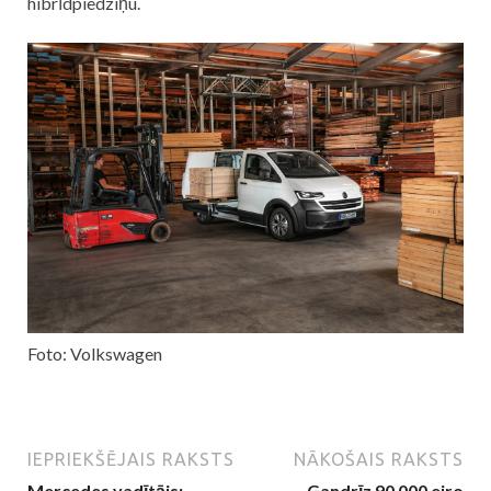
hibrīdpiedziņu.
Foto: Volkswagen
IEPRIEKŠĒJAIS RAKSTS
NĀKOŠAIS RAKSTS
Mercedes vadītājs:
Gandrīz 90 000 eiro