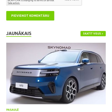
JAUNĀKAIS
SKATĪT VISUS
PASAULĒ