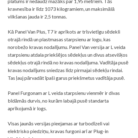
platums ir nedaudz mazāks par 1,95 metriem. Tās
kravnesība ir līdz 1073 kilogramiem, un maksimālā
vilkšanas jauda ir 2,5 tonnas.
Kā Panel Van Plus, T7 ir aprīkots ar trīsvietīgu sēdekli
otrajā rindā un plastmasas starpsienu ar logu, kas
norobežo kravas nodalījumu. Panel Van versija ar L veida
starpsienu atdala priekšējos sēdekļus un divus atsevišķos
sēdekļus otrajā rindā no kravas nodalījuma. Vadītāja pusē
kravas nodalījums sniedzas līdz pirmajai sēdekļu rindai.
Tas ļauj pārvadāt īpaši garus priekšmetus vadītāja pusē.
Panel Furgonam ar L veida starpsienu vienmēr ir divas
bīdāmās durvis, no kurām labajā pusē standarta
aprīkojumā ir logs.
Visas jaunās versijas pieejamas ar turbodīzeli vai
elektrisko piedziņu, kravas furgoni arī ar Plug-in