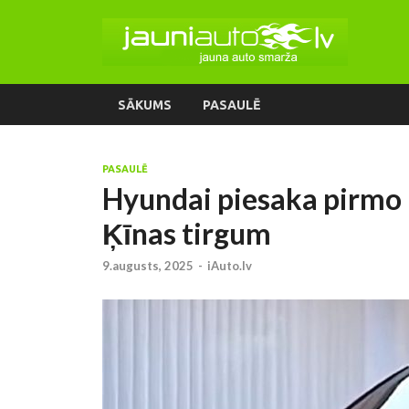
SĀKUMS
PASAULĒ
PASAULĒ
Hyundai piesaka pirmo p
Ķīnas tirgum
9.augusts, 2025
-
iAuto.lv