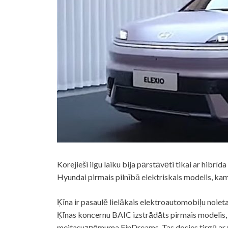
Korejieši ilgu laiku bija pārstāvēti tikai ar hibr
Hyundai pirmais pilnībā elektriskais modelis, kam
Ķīna ir pasaulē lielākais elektroautomobiļu noiet
Ķīnas koncernu BAIC izstrādāts pirmais modelis,
meitasuzņēmuma FinDreams. Tas dosies tirgū ar