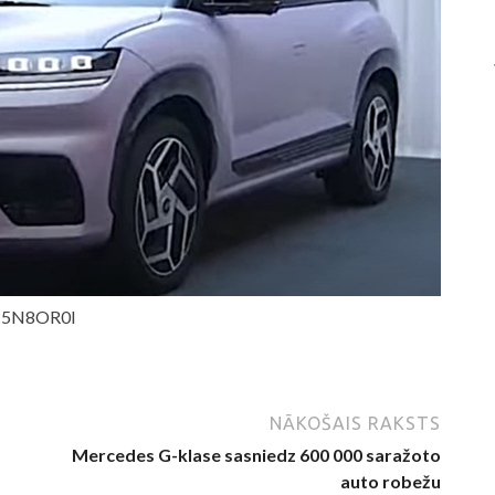
jc5N8OR0I
NĀKOŠAIS RAKSTS
Mercedes G-klase sasniedz 600 000 saražoto
auto robežu