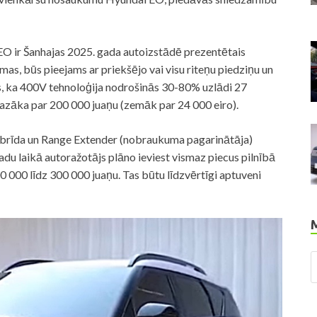
O ir Šanhajas 2025. gada autoizstādē prezentētais
as, būs pieejams ar priekšējo vai visu riteņu piedziņu un
s, ka 400V tehnoloģija nodrošinās 30-80% uzlādi 27
mazāka par 200 000 juaņu (zemāk par 24 000 eiro).
hibrīda un Range Extender (nobraukuma pagarinātāja)
du laikā autoražotājs plāno ieviest vismaz piecus pilnībā
0 000 līdz 300 000 juaņu. Tas būtu līdzvērtīgi aptuveni