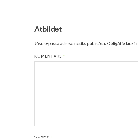
Atbildēt
Jūsu e-pasta adrese netiks publicēta.
Obligātie lauki i
KOMENTĀRS
*
VĀRDS
*