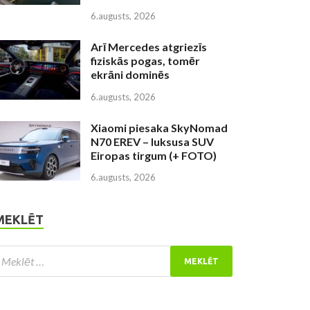
6.augusts, 2026
Arī Mercedes atgriezīs
fiziskās pogas, tomēr
ekrāni dominēs
6.augusts, 2026
Xiaomi piesaka SkyNomad
N70 EREV – luksusa SUV
Eiropas tirgum (+ FOTO)
6.augusts, 2026
MEKLĒT