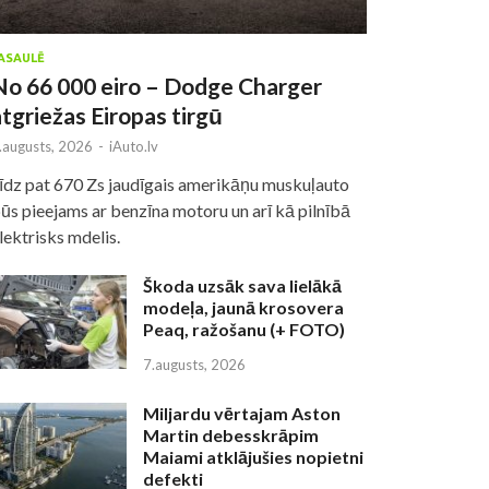
ASAULĒ
No 66 000 eiro – Dodge Charger
atgriežas Eiropas tirgū
.augusts, 2026
-
iAuto.lv
īdz pat 670 Zs jaudīgais amerikāņu muskuļauto
ūs pieejams ar benzīna motoru un arī kā pilnībā
lektrisks mdelis.
Škoda uzsāk sava lielākā
modeļa, jaunā krosovera
Peaq, ražošanu (+ FOTO)
7.augusts, 2026
Miljardu vērtajam Aston
Martin debesskrāpim
Maiami atklājušies nopietni
defekti