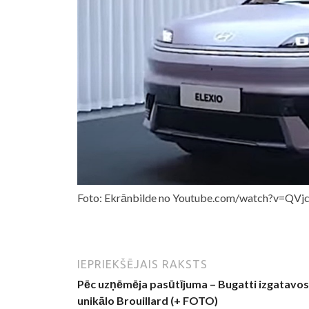
Foto: Ekrānbilde no Youtube.com/watch?v=QV
IEPRIEKŠĒJAIS RAKSTS
Pēc uzņēmēja pasūtījuma – Bugatti izgatavos
unikālo Brouillard (+ FOTO)