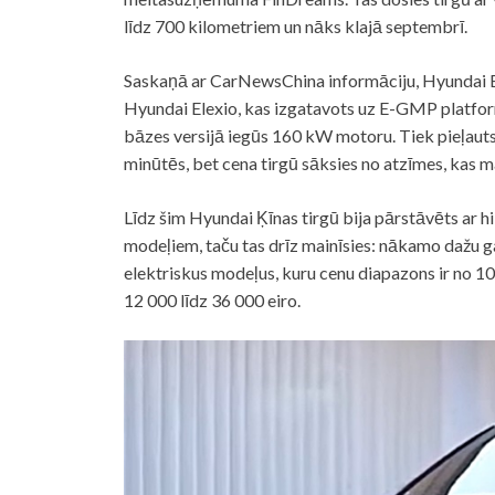
līdz 700 kilometriem un nāks klajā septembrī.
Saskaņā ar CarNewsChina informāciju, Hyundai E
Hyundai Elexio, kas izgatavots uz E-GMP platform
bāzes versijā iegūs 160 kW motoru. Tiek pieļaut
minūtēs, bet cena tirgū sāksies no atzīmes, kas 
Līdz šim Hyundai Ķīnas tirgū bija pārstāvēts ar 
modeļiem, taču tas drīz mainīsies: nākamo dažu ga
elektriskus modeļus, kuru cenu diapazons ir no 10
12 000 līdz 36 000 eiro.