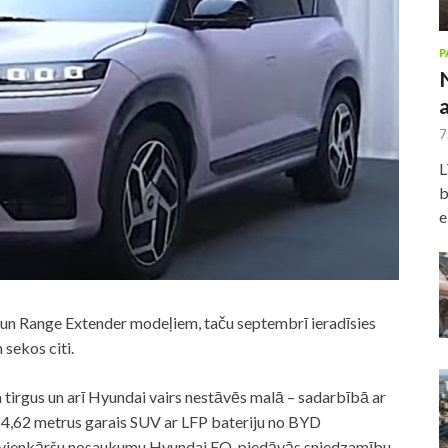
P
7
L
b
e
īda un Range Extender modeļiem, taču septembrī ieradīsies
 sekos citi.
a tirgus un arī Hyundai vairs nestāvēs malā – sadarbībā ar
 4,62 metrus garais SUV ar LFP bateriju no BYD
 vienkāršu nosaukumu Hyundai EO, piedāvās sniedzamību