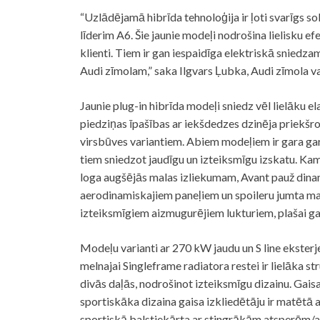
“Uzlādējamā hibrīda tehnoloģija ir ļoti svarīgs so
līderim A6. Šie jaunie modeļi nodrošina lielisku e
klienti. Tiem ir gan iespaidīga elektriskā sniedz
Audi zīmolam,” saka Ilgvars Ļubka, Audi zīmola vad
Jaunie plug-in hibrīda modeļi sniedz vēl lielāku e
piedziņas īpašības ar iekšdedzes dzinēja priekšro
virsbūves variantiem. Abiem modeļiem ir gara ga
tiem sniedzot jaudīgu un izteiksmīgu izskatu. Kam
loga augšējās malas izliekumam, Avant pauž dina
aerodinamiskajiem paneļiem un spoileru jumta mal
izteiksmīgiem aizmugurējiem lukturiem, plašai gai
Modeļu varianti ar 270 kW jaudu un S line eksterje
melnajai Singleframe radiatora restei ir lielāka st
divās daļās, nodrošinot izteiksmīgu dizainu. Gais
sportiskāka dizaina gaisa izkliedētāju ir matētā
sportiskā balstiekārta ar stingrākām atsperēm/a