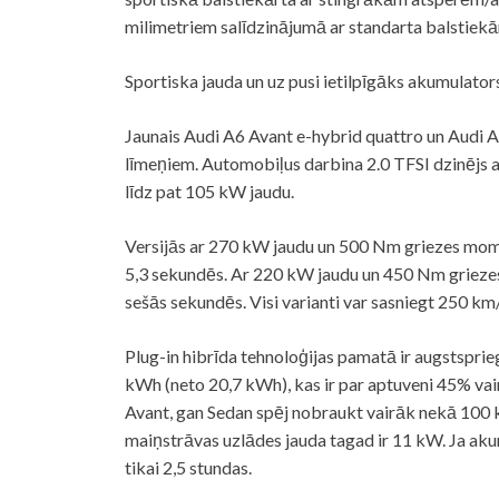
milimetriem salīdzinājumā ar standarta balstiekā
Sportiska jauda un uz pusi ietilpīgāks akumulator
Jaunais Audi A6 Avant e-hybrid quattro un Audi A
līmeņiem. Automobiļus darbina 2.0 TFSI dzinējs 
līdz pat 105 kW jaudu.
Versijās ar 270 kW jaudu un 500 Nm griezes mome
5,3 sekundēs. Ar 220 kW jaudu un 450 Nm griezes
sešās sekundēs. Visi varianti var sasniegt 250 km
Plug-in hibrīda tehnoloģijas pamatā ir augstsprieg
kWh (neto 20,7 kWh), kas ir par aptuveni 45% va
Avant, gan Sedan spēj nobraukt vairāk nekā 100 k
maiņstrāvas uzlādes jauda tagad ir 11 kW. Ja akum
tikai 2,5 stundas.