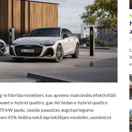
P
7
L
b
e
ug-in hibrīda modeļiem, kas apvieno maksimālu efektivitāti
 Avant e-hybrid quattro, gan A6 Sedan e-hybrid quattro
270 kW jaudu. Jaunās paaudzes augstsprieguma
tuveni 45% lielāka nekā iepriekšējam modelim, sasniedzot