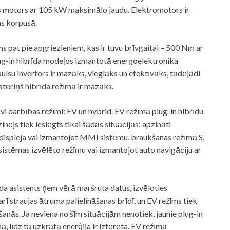
s motors ar 105 kW maksimālo jaudu. Elektromotors ir
as korpusā.
 pat pie apgriezieniem, kas ir tuvu brīvgaitai – 500 Nm ar
g-in hibrīda modeļos izmantotā energoelektronika
mpulsu invertors ir mazāks, vieglāks un efektīvāks, tādējādi
atēriņš hibrīda režīmā ir mazāks.
vi darbības režīmi: EV un hybrid. EV režīmā plug-in hibrīdu
nējs tiek ieslēgts tikai šādās situācijās: apzināti
displeja vai izmantojot MMI sistēmu, braukšanas režīmā S,
sistēmas izvēlēto režīmu vai izmantojot auto navigāciju ar
īda asistents ņem vērā maršruta datus, izvēloties
rī straujas ātruma palielināšanas brīdī, un EV režīms tiek
šanās. Ja neviena no šīm situācijām nenotiek, jaunie plug-in
 līdz tā uzkrātā enerģija ir iztērēta. EV režīmā