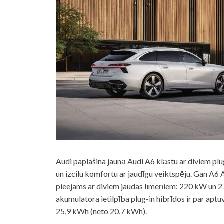
Audi paplašina jaunā Audi A6 klāstu ar diviem pl
un izcilu komfortu ar jaudīgu veiktspēju. Gan A6
pieejams ar diviem jaudas līmeņiem: 220 kW un 
akumulatora ietilpība plug-in hibrīdos ir par ap
25,9 kWh (neto 20,7 kWh).