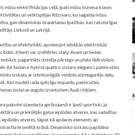
lis mūsu elektrifikācijas ceļā, īpaši mūsu biznesa klases
fektivitātes un veiktspējas līdzsvaru, ko sagaida mūsu
amība, gan dinamiskas braukšanas īpašības, kas raksturīgas
ītājs Lietuvā un Latvijā.
lastību un efektivitāti, apvienojot labākās elektriskās
cībām. Klienti var izvēlēties starp Avant un Sedan
renbāze, pagarināts dzinēja pārsegs un plata šķērsbāze,
ēr A6 Sedan e-hybrid quattro izstaro eleganci, pateicoties
misku izskatu ar izteiksmīgāk veidotu aizmugurējo daļu,
ā. Abi modeļi rada spēcīgu iespaidu, pateicoties
smas joslai un augstu izvietotiem Audi riņķiem.
ra pakotni standarta aprīkojumā ir īpaši sportiski, jo
ruktūra un priekšējās gaisa ieplūdes atveres, kas sadalītas
a ieplūdes atveres, tāpat kā apdares elements ap
 antracīta hromētā krāsā. Dinamisko izskatu papildina
mortizācijas regulējumu, kas pazemina A6 e-hybrid par 20