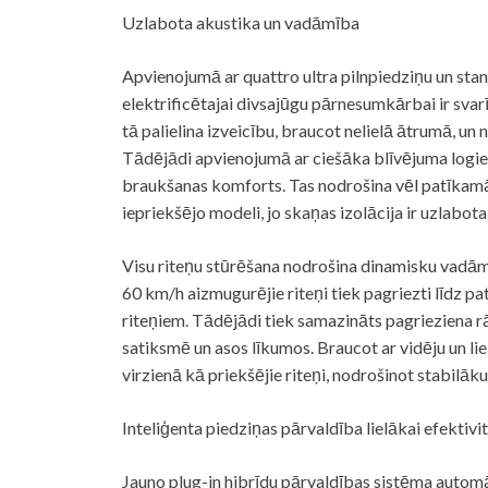
Uzlabota akustika un vadāmība
Apvienojumā ar quattro ultra pilnpiedziņu un sta
elektrificētajai divsajūgu pārnesumkārbai ir sva
tā palielina izveicību, braucot nelielā ātrumā, un n
Tādējādi apvienojumā ar ciešāka blīvējuma logi
braukšanas komforts. Tas nodrošina vēl patīkam
iepriekšējo modeli, jo skaņas izolācija ir uzlabot
Visu riteņu stūrēšana nodrošina dinamisku vadām
60 km/h aizmugurējie riteņi tiek pagriezti līdz pa
riteņiem. Tādējādi tiek samazināts pagrieziena 
satiksmē un asos līkumos. Braucot ar vidēju un li
virzienā kā priekšējie riteņi, nodrošinot stabilā
Inteliģenta piedziņas pārvaldība lielākai efektivi
Jauno plug-in hibrīdu pārvaldības sistēma automā