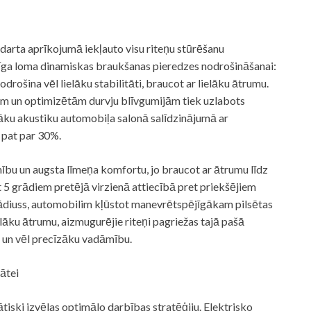
ndarta aprīkojumā iekļauto visu riteņu stūrēšanu
rīga loma dinamiskas braukšanas pieredzes nodrošināšanai:
odrošina vēl lielāku stabilitāti, braucot ar lielāku ātrumu.
em un optimizētām durvju blīvgumijām tiek uzlabots
āku akustiku automobiļa salonā salīdzinājumā ar
a pat par 30%.
ību un augsta līmeņa komfortu, jo braucot ar ātrumu līdz
t 5 grādiem pretējā virzienā attiecībā pret priekšējiem
rādiuss, automobilim kļūstot manevrētspējīgākam pilsētas
elāku ātrumu, aizmugurējie riteņi pagriežas tajā pašā
ku un vēl precīzāku vadāmību.
tātei
tiski izvēlas optimālo darbības stratēģiju. Elektrisko