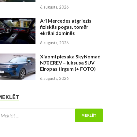
6.augusts, 2026
Arī Mercedes atgriezīs
fiziskās pogas, tomēr
ekrāni dominēs
6.augusts, 2026
Xiaomi piesaka SkyNomad
N70 EREV – luksusa SUV
Eiropas tirgum (+ FOTO)
6.augusts, 2026
MEKLĒT