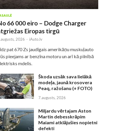
ASAULĒ
No 66 000 eiro – Dodge Charger
atgriežas Eiropas tirgū
.augusts, 2026
-
iAuto.lv
īdz pat 670 Zs jaudīgais amerikāņu muskuļauto
ūs pieejams ar benzīna motoru un arī kā pilnībā
lektrisks mdelis.
Škoda uzsāk sava lielākā
modeļa, jaunā krosovera
Peaq, ražošanu (+ FOTO)
7.augusts, 2026
Miljardu vērtajam Aston
Martin debesskrāpim
Maiami atklājušies nopietni
defekti