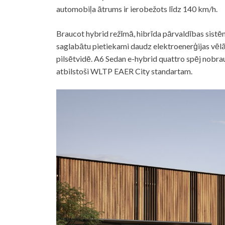
automobiļa ātrums ir ierobežots līdz 140 km/h.
Braucot hybrid režīmā, hibrīda pārvaldības sistēm
saglabātu pietiekami daudz elektroenerģijas vēlā
pilsētvidē. A6 Sedan e-hybrid quattro spēj nobrau
atbilstoši WLTP EAER City standartam.