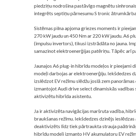
piedziņu nodrošina pastāvīgo magnētu sinhronai
integrēts septiņu pārnesumu S tronic ātrumkārb
Sistēmas pilna apjoma griezes moments ir pieejams
270 kW jaudu un 450 Nm ar 220 kW jaudu. A6 plu
(impulsu invertors), tikusi izstrādāta no jauna. I
samazinot elektroenerģijas patēriņu. Tāpēc arī p
Jaunajos A6 plug-in hibrīdu modeļos ir pieejami di
modeļi darbojas ar elektroenerģiju. Iekšdedzes dzi
izslēdzot EV režīmu slēdžu joslā zem panorāmas 
izmantojot Audi drive select dinamiskās vadības 
aktivizētu hibrīda asistentu.
Ja ir aktivizēta navigācijas maršruta vadība, hibr
braukšanas režīmu. Iekšdedzes dzinējs ieslēdzas a
deaktivizēts līdz tiek pārtraukta strauja paātrinā
hibrīdu modeļi izmanto HV akumulatoru EV režīmā,