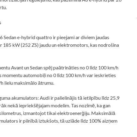
rtu.
s
6 Sedan e-hybrid quattro ir pieejami ar diviem jaudas
ar 185 kW (252 ZS) jaudu un elektromotors, kas nodrošina
ntu Avant un Sedan spēj paātrināties no 0 līdz 100 km/h
 momentu automobiļi no 0 līdz 100 km/h var ieskrieties
/h lielu maksimālo ātrumu.
uma akumulators: Audi ir palielinājis tā ietilpību līdz 25,9
irāk nekā iepriekšējajam modelim. Tas nozīmē, ka gan
ilometrus, izmantojot tikai elektroenerģiju. Maksimālā
ulators ir pilnībā iztukšots, tā uzlāde līdz 100% aizņem