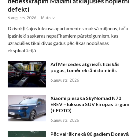
debesskrāpim Maiami atklājušies nopietni
defekti
6.augusts, 2026
-
iAuto.lv
Dzīvokļi šajos luksusa apartamentos maksā miljonus, taču
īpašnieki saskaras nepatīkamiem pārsteigumiem, kas
uzradušies tikai divus gadus pēc ēkas nodošanas
ekspluatācijā.
Arī Mercedes atgriezīs fiziskās
pogas, tomēr ekrāni dominēs
6.augusts, 2026
Xiaomi piesaka SkyNomad N70
EREV – luksusa SUV Eiropas tirgum
(+ FOTO)
6.augusts, 2026
Pēc vairāk nekā 80 gadiem Donavā