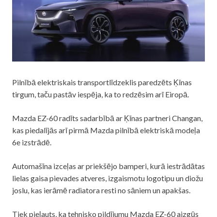
Pilnībā elektriskais transportlīdzeklis paredzēts Ķīnas
tirgum, taču pastāv iespēja, ka to redzēsim arī Eiropā.
Mazda EZ-60 radīts sadarbībā ar Ķīnas partneri Changan,
kas piedalījās arī pirmā Mazda pilnībā elektriskā modeļa
6e izstrādē.
Automašīna izceļas ar priekšējo bamperi, kurā iestrādātas
lielas gaisa pievades atveres, izgaismotu logotipu un diožu
joslu, kas ierāmē radiatora resti no sāniem un apakšas.
Tiek pieļauts, ka tehnisko pildījumu Mazda EZ-60 aizgūs