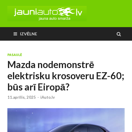
IZVĒLNE
PASAULĒ
Mazda nodemonstrē
elektrisku krosoveru EZ-60;
būs arī Eiropā?
11.aprīlis, 2025
-
iAuto.lv