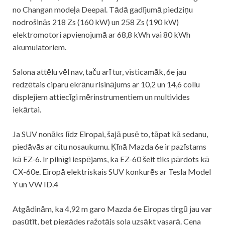
no Changan modeļa Deepal. Tādā gadījumā piedziņu
nodrošinās 218 Zs (160 kW) un 258 Zs (190 kW)
elektromotori apvienojumā ar 68,8 kWh vai 80 kWh
akumulatoriem.
Salona attēlu vēl nav, taču arī tur, visticamāk, 6e jau
redzētais ciparu ekrānu risinājums ar 10,2 un 14,6 collu
displejiem attiecīgi mērinstrumentiem un multivides
iekārtai.
Ja SUV nonāks līdz Eiropai, šajā pusē to, tāpat kā sedanu,
piedāvās ar citu nosaukumu. Ķīnā Mazda 6e ir pazīstams
kā EZ-6. Ir pilnīgi iespējams, ka EZ-60 šeit tiks pārdots kā
CX-60e. Eiropā elektriskais SUV konkurēs ar Tesla Model
Y un VW ID.4
Atgādinām, ka 4,92 m garo Mazda 6e Eiropas tirgū jau var
pasūtīt, bet piegādes ražotājs sola uzsākt vasarā. Cena