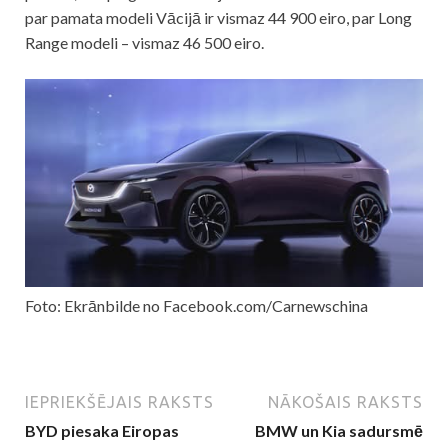
par pamata modeli Vācijā ir vismaz 44 900 eiro, par Long
Range modeli – vismaz 46 500 eiro.
Foto: Ekrānbilde no Facebook.com/Carnewschina
IEPRIEKŠĒJAIS RAKSTS
NĀKOŠAIS RAKSTS
BYD piesaka Eiropas
BMW un Kia sadursmē