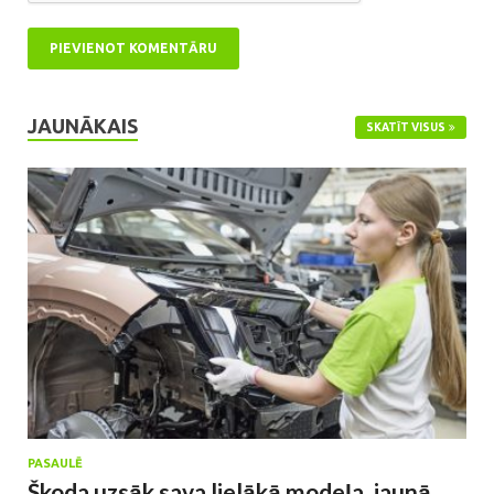
JAUNĀKAIS
SKATĪT VISUS
PASAULĒ
Škoda uzsāk sava lielākā modeļa, jaunā