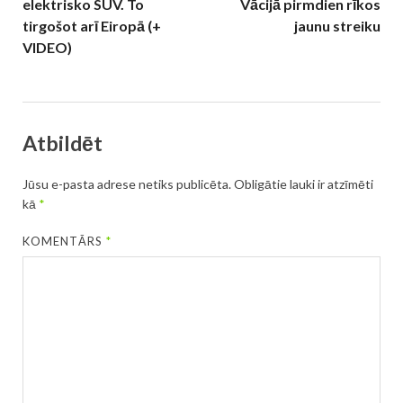
elektrisko SUV. To
Vācijā pirmdien rīkos
tirgošot arī Eiropā (+
jaunu streiku
VIDEO)
Atbildēt
Jūsu e-pasta adrese netiks publicēta.
Obligātie lauki ir atzīmēti
kā
*
KOMENTĀRS
*