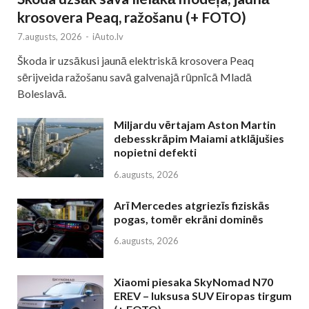
krosovera Peaq, ražošanu (+ FOTO)
7.augusts, 2026
-
iAuto.lv
Škoda ir uzsākusi jaunā elektriskā krosovera Peaq
sērijveida ražošanu savā galvenajā rūpnīcā Mladā
Boleslavā.
Miljardu vērtajam Aston Martin
debesskrāpim Maiami atklājušies
nopietni defekti
6.augusts, 2026
Arī Mercedes atgriezīs fiziskās
pogas, tomēr ekrāni dominēs
6.augusts, 2026
Xiaomi piesaka SkyNomad N70
EREV – luksusa SUV Eiropas tirgum