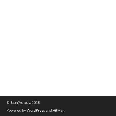
© JauniAuto.lv, 2018
Powered by
WordPress
and
HitMag
.