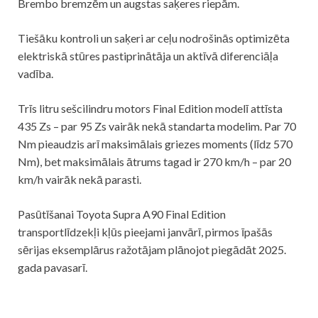
Brembo bremzēm un augstas saķeres riepām.
Tiešāku kontroli un saķeri ar ceļu nodrošinās optimizēta
elektriskā stūres pastiprinātāja un aktīvā diferenciāļa
vadība.
Trīs litru sešcilindru motors Final Edition modelī attīsta
435 Zs – par 95 Zs vairāk nekā standarta modelim. Par 70
Nm pieaudzis arī maksimālais griezes moments (līdz 570
Nm), bet maksimālais ātrums tagad ir 270 km/h – par 20
km/h vairāk nekā parasti.
Pasūtīšanai Toyota Supra A90 Final Edition
transportlīdzekļi kļūs pieejami janvārī, pirmos īpašās
sērijas eksemplārus ražotājam plānojot piegādāt 2025.
gada pavasarī.