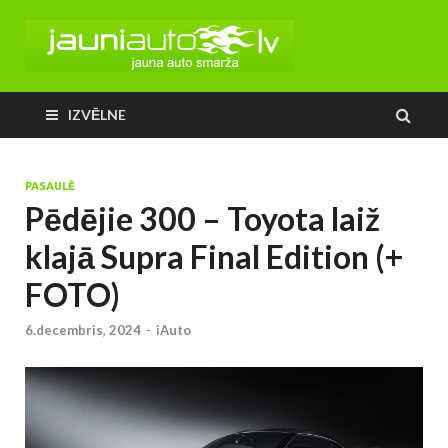
IZVĒLNE
PASAULĒ
Pēdējie 300 – Toyota laiž
klajā Supra Final Edition (+
FOTO)
6.decembris, 2024
-
iAuto