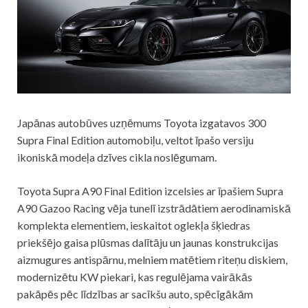
Japānas autobūves uzņēmums Toyota izgatavos 300
Supra Final Edition automobiļu, veltot īpašo versiju
ikoniskā modeļa dzīves cikla noslēgumam.
Toyota Supra A90 Final Edition izcelsies ar īpašiem Supra
A90 Gazoo Racing vēja tunelī izstrādātiem aerodinamiskā
komplekta elementiem, ieskaitot oglekļa šķiedras
priekšējo gaisa plūsmas dalītāju un jaunas konstrukcijas
aizmugures antispārnu, melniem matētiem riteņu diskiem,
modernizētu KW piekari, kas regulējama vairākās
pakāpēs pēc līdzības ar sacīkšu auto, spēcīgākām