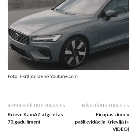
Foto: Ekrānbilde no Youtube.com
IEPRIEKŠĒJAIS RAKSTS
NĀKOŠAIS RAKSTS
Krievu KamAZ atgriežas
Eiropas zīmolu
70.gadu līmenī
pašlikvidācija Krievijā (+
VIDEO)