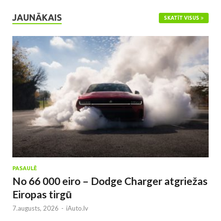
JAUNĀKAIS
SKATĪT VISUS
PASAULĒ
No 66 000 eiro – Dodge Charger atgriežas
Eiropas tirgū
7.augusts, 2026
-
iAuto.lv