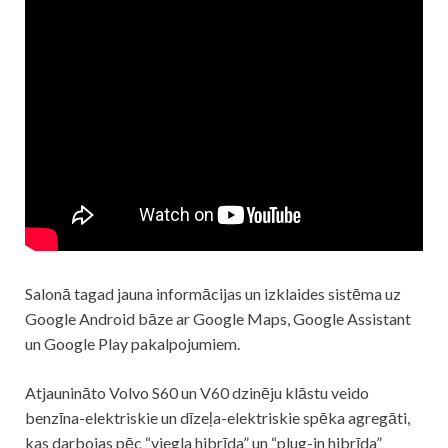
Salonā tagad jauna informācijas un izklaides sistēma uz
Google Android bāze ar Google Maps, Google Assistant
un Google Play pakalpojumiem.
Atjaunināto Volvo S60 un V60 dzinēju klāstu veido
benzīna-elektriskie un dīzeļa-elektriskie spēka agregāti,
kas darbojas pēc “viegla hibrīda” un “plug-in hibrīda”