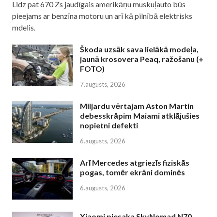
Līdz pat 670 Zs jaudīgais amerikāņu muskuļauto būs
pieejams ar benzīna motoru un arī kā pilnībā elektrisks
mdelis.
Škoda uzsāk sava lielākā modeļa,
jaunā krosovera Peaq, ražošanu (+
FOTO)
7.augusts, 2026
Miljardu vērtajam Aston Martin
debesskrāpim Maiami atklājušies
nopietni defekti
6.augusts, 2026
Arī Mercedes atgriezīs fiziskās
pogas, tomēr ekrāni dominēs
6.augusts, 2026
Xiaomi piesaka SkyNomad N70