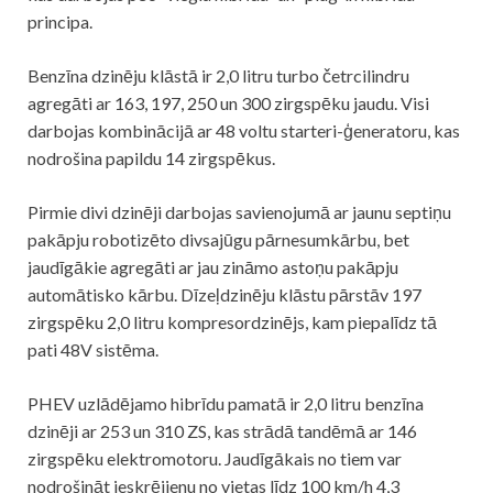
principa.
Benzīna dzinēju klāstā ir 2,0 litru turbo četrcilindru
agregāti ar 163, 197, 250 un 300 zirgspēku jaudu. Visi
darbojas kombinācijā ar 48 voltu starteri-ģeneratoru, kas
nodrošina papildu 14 zirgspēkus.
Pirmie divi dzinēji darbojas savienojumā ar jaunu septiņu
pakāpju robotizēto divsajūgu pārnesumkārbu, bet
jaudīgākie agregāti ar jau zināmo astoņu pakāpju
automātisko kārbu. Dīzeļdzinēju klāstu pārstāv 197
zirgspēku 2,0 litru kompresordzinējs, kam piepalīdz tā
pati 48V sistēma.
PHEV uzlādējamo hibrīdu pamatā ir 2,0 litru benzīna
dzinēji ar 253 un 310 ZS, kas strādā tandēmā ar 146
zirgspēku elektromotoru. Jaudīgākais no tiem var
nodrošināt ieskrējienu no vietas līdz 100 km/h 4,3