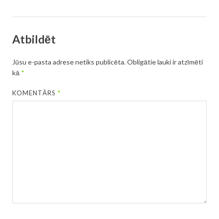
Atbildēt
Jūsu e-pasta adrese netiks publicēta.
Obligātie lauki ir atzīmēti
kā
*
KOMENTĀRS
*