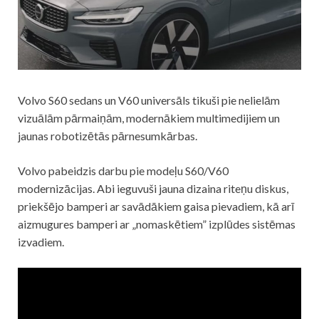
Volvo S60 sedans un V60 universāls tikuši pie nelielām
vizuālām pārmaiņām, modernākiem multimedijiem un
jaunas robotizētās pārnesumkārbas.
Volvo pabeidzis darbu pie modeļu S60/V60
modernizācijas. Abi ieguvuši jauna dizaina riteņu diskus,
priekšējo bamperi ar savādākiem gaisa pievadiem, kā arī
aizmugures bamperi ar „nomaskētiem” izplūdes sistēmas
izvadiem.