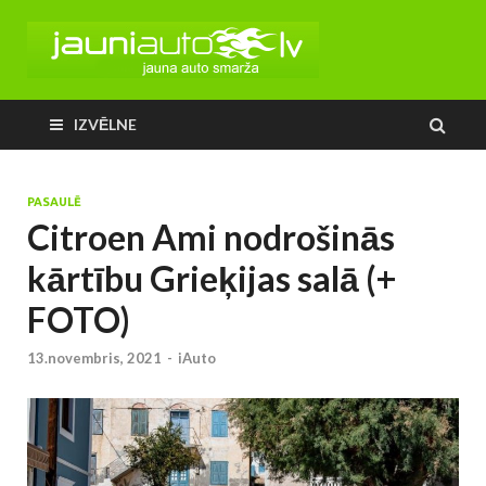
IZVĒLNE
PASAULĒ
Citroen Ami nodrošinās
kārtību Grieķijas salā (+
FOTO)
13.novembris, 2021
-
iAuto