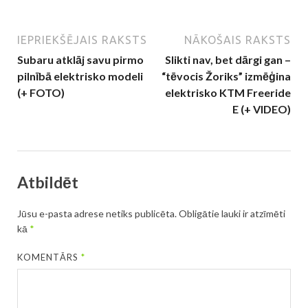
IEPRIEKŠĒJAIS RAKSTS
NĀKOŠAIS RAKSTS
Subaru atklāj savu pirmo
Slikti nav, bet dārgi gan –
pilnībā elektrisko modeli
“tēvocis Žoriks” izmēģina
(+ FOTO)
elektrisko KTM Freeride
E (+ VIDEO)
Atbildēt
Jūsu e-pasta adrese netiks publicēta.
Obligātie lauki ir atzīmēti
kā
*
KOMENTĀRS
*