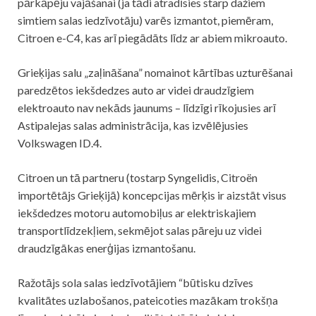
pārkāpēju vajāšanai (ja tādi atradīsies starp dažiem
simtiem salas iedzīvotāju) varēs izmantot, piemēram,
Citroen e-C4, kas arī piegādāts līdz ar abiem mikroauto.
Grieķijas salu „zaļināšana” nomainot kārtības uzturēšanai
paredzētos iekšdedzes auto ar videi draudzīgiem
elektroauto nav nekāds jaunums – līdzīgi rīkojusies arī
Astipalejas salas administrācija, kas izvēlējusies
Volkswagen ID.4.
Citroen un tā partneru (tostarp Syngelidis, Citroën
importētājs Grieķijā) koncepcijas mērķis ir aizstāt visus
iekšdedzes motoru automobiļus ar elektriskajiem
transportlīdzekļiem, sekmējot salas pāreju uz videi
draudzīgākas enerģijas izmantošanu.
Ražotājs sola salas iedzīvotājiem “būtisku dzīves
kvalitātes uzlabošanos, pateicoties mazākam trokšņa