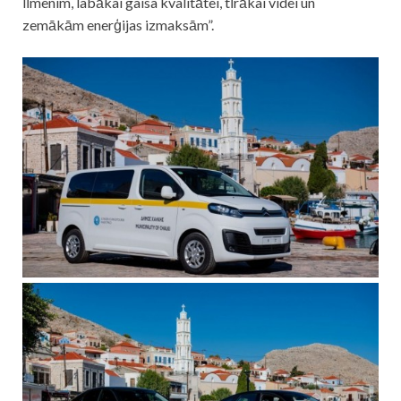
līmenim, labākai gaisa kvalitātei, tīrākai videi un
zemākām enerģijas izmaksām”.