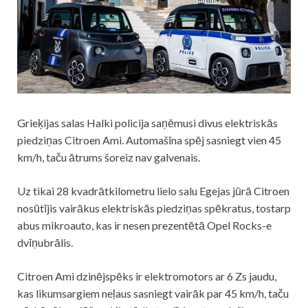
Grieķijas salas Halki policija saņēmusi divus elektriskās
piedziņas Citroen Ami. Automašīna spēj sasniegt vien 45
km/h, taču ātrums šoreiz nav galvenais.
Uz tikai 28 kvadrātkilometru lielo salu Egejas jūrā Citroen
nosūtījis vairākus elektriskās piedziņas spēkratus, tostarp
abus mikroauto, kas ir nesen prezentētā Opel Rocks-e
dvīņubrālis.
Citroen Ami dzinējspēks ir elektromotors ar 6 Zs jaudu,
kas likumsargiem neļaus sasniegt vairāk par 45 km/h, taču