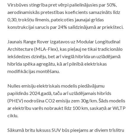
Virsbūves stingrība pret vērpi palielinājusies par 50%,
aerodinamiskās pretestības koeficients samazināts līdz
0,30, trokšņu līmenis, pateicoties jaunajai grīdas
konstrukcijai sarucis par 24% salīdzinājumā ar priekšteci.
Jaunais Range Rover izgatavos uz Modular Longitudinal
Architecture (MLA-Flex), kas pieļauj ne tikai tradicionālo
iekšdedzes dzinēju, bet arī vieglā hibrīda un uzlādējamā
hibrīda spēka agregātu, kā arī pilnībā elektriskas
modifikācijas montēšanu.
Nulles emisiju elektriskais modelis piedāvājumu
papildinās 2024.gadā, taču arī uzlādējamais hibrīds
(PHEV) nodrošina CO2 emisiju zem 30g/km. Šāds modelis
ar elektrību varēs nobraukt līdz 100 km, saskaņā ar WLTP
ciklu.
Sākumā britu luksuss SUV būs pieejams ar diviem trīslitru