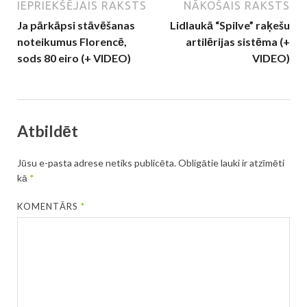
IEPRIEKŠĒJAIS RAKSTS
NĀKOŠAIS RAKSTS
Ja pārkāpsi stāvēšanas
Lidlaukā “Spilve” raķešu
noteikumus Florencē,
artilērijas sistēma (+
sods 80 eiro (+ VIDEO)
VIDEO)
Atbildēt
Jūsu e-pasta adrese netiks publicēta.
Obligātie lauki ir atzīmēti
kā
*
KOMENTĀRS
*