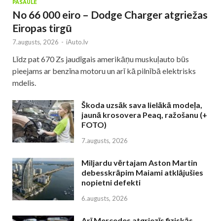
PASAULĒ
No 66 000 eiro – Dodge Charger atgriežas
Eiropas tirgū
7.augusts, 2026
-
iAuto.lv
Līdz pat 670 Zs jaudīgais amerikāņu muskuļauto būs
pieejams ar benzīna motoru un arī kā pilnībā elektrisks
mdelis.
Škoda uzsāk sava lielākā modeļa,
jaunā krosovera Peaq, ražošanu (+
FOTO)
7.augusts, 2026
Miljardu vērtajam Aston Martin
debesskrāpim Maiami atklājušies
nopietni defekti
6.augusts, 2026
Arī Mercedes atgriezīs fiziskās