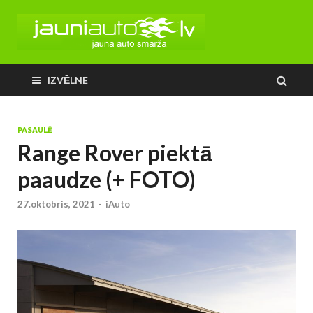
IZVĒLNE
PASAULĒ
Range Rover piektā
paaudze (+ FOTO)
27.oktobris, 2021
-
iAuto