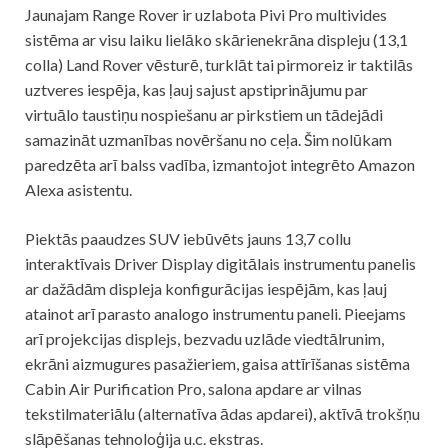
Jaunajam Range Rover ir uzlabota Pivi Pro multivides
sistēma ar visu laiku lielāko skārienekrāna displeju (13,1
colla) Land Rover vēsturē, turklāt tai pirmoreiz ir taktilās
uztveres iespēja, kas ļauj sajust apstiprinājumu par
virtuālo taustiņu nospiešanu ar pirkstiem un tādejādi
samazināt uzmanības novēršanu no ceļa. Šim nolūkam
paredzēta arī balss vadība, izmantojot integrēto Amazon
Alexa asistentu.
Piektās paaudzes SUV iebūvēts jauns 13,7 collu
interaktīvais Driver Display digitālais instrumentu panelis
ar dažādām displeja konfigurācijas iespējām, kas ļauj
atainot arī parasto analogo instrumentu paneli. Pieejams
arī projekcijas displejs, bezvadu uzlāde viedtālrunim,
ekrāni aizmugures pasažieriem, gaisa attīrīšanas sistēma
Cabin Air Purification Pro, salona apdare ar vilnas
tekstilmateriālu (alternatīva ādas apdarei), aktīvā trokšņu
slāpēšanas tehnoloģija u.c. ekstras.