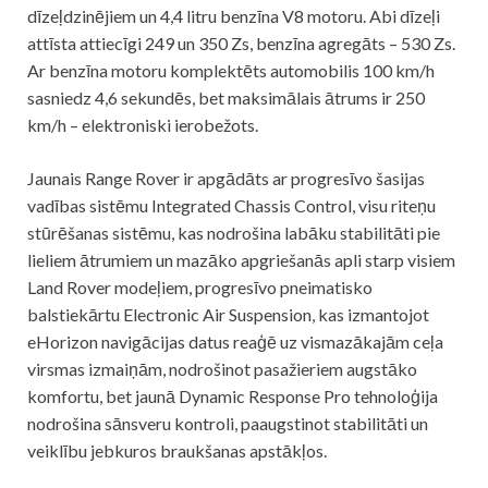
dīzeļdzinējiem un 4,4 litru benzīna V8 motoru. Abi dīzeļi
attīsta attiecīgi 249 un 350 Zs, benzīna agregāts – 530 Zs.
Ar benzīna motoru komplektēts automobilis 100 km/h
sasniedz 4,6 sekundēs, bet maksimālais ātrums ir 250
km/h – elektroniski ierobežots.
Jaunais Range Rover ir apgādāts ar progresīvo šasijas
vadības sistēmu Integrated Chassis Control, visu riteņu
stūrēšanas sistēmu, kas nodrošina labāku stabilitāti pie
lieliem ātrumiem un mazāko apgriešanās apli starp visiem
Land Rover modeļiem, progresīvo pneimatisko
balstiekārtu Electronic Air Suspension, kas izmantojot
eHorizon navigācijas datus reaģē uz vismazākajām ceļa
virsmas izmaiņām, nodrošinot pasažieriem augstāko
komfortu, bet jaunā Dynamic Response Pro tehnoloģija
nodrošina sānsveru kontroli, paaugstinot stabilitāti un
veiklību jebkuros braukšanas apstākļos.