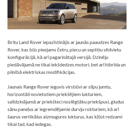
Britu Land Rover iepazīstinājis ar jaunās paaudzes Range
Rover, kas būs pieejams četru, piecu un septiņu sēdvietu
konfigurācijā, kā arī pagarinātajā versijā. Dzinēju
piedāvājumā ne tikai iekšdedzes motori, bet arī hibrīda un
pilnībā elektriskas modifikācijas.
Jaunais Range Rover ieguvis virsbūvi ar slīpu jumtu,
horizontāli novietotiem priekšējiem lukturiem,
salīdzinājumā ar priekšteci noslēgtāku priekšpusi, gludus
sānu paneļus ar iegremdējamie durvju rokturiem, kā arī
šaurus vertikālus aizmugures lukturus, kas kļūst redzami
tikai tad, kad iedegas.