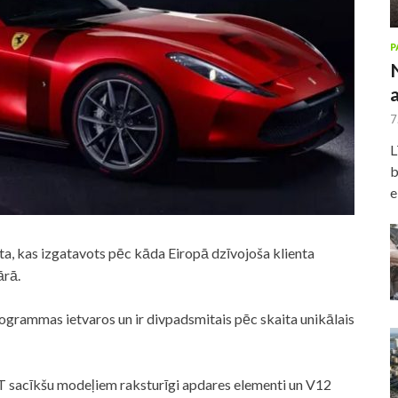
P
7
L
b
e
a, kas izgatavots pēc kāda Eiropā dzīvojoša klienta
ārā.
grammas ietvaros un ir divpadsmitais pēc skaita unikālais
 sacīkšu modeļiem raksturīgi apdares elementi un V12