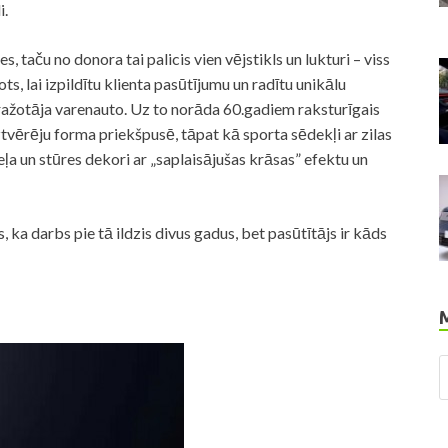
i.
, taču no donora tai palicis vien vējstikls un lukturi – viss
ts, lai izpildītu klienta pasūtījumu un radītu unikālu
 ražotāja varenauto. Uz to norāda 60.gadiem raksturīgais
vērēju forma priekšpusē, tāpat kā sporta sēdekļi ar zilas
a un stūres dekori ar „saplaisājušas krāsas” efektu un
 ka darbs pie tā ildzis divus gadus, bet pasūtītājs ir kāds