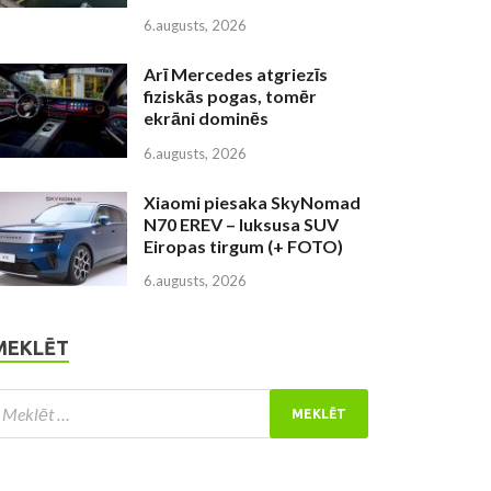
6.augusts, 2026
Arī Mercedes atgriezīs
fiziskās pogas, tomēr
ekrāni dominēs
6.augusts, 2026
Xiaomi piesaka SkyNomad
N70 EREV – luksusa SUV
Eiropas tirgum (+ FOTO)
6.augusts, 2026
MEKLĒT