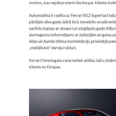
motors, kas nepārprotami liecina par klienta izvēl
Automašīna ir radīta uz Ferrari 812 Superfast bāzes
pārējais divu gadu laikā ticis izmainīts un pārveido
sacīkšu kupeju ar atsauci uz aizgājušo gadu itāļu
aizmugures noformējums ar žalūzijām un gaisa uzt
ādas un Aunde džinsa kombināciju, priekšējā paneļ
„metāliskie” durvju rokturi.
Ferrari Omologata cena netiek atlāta, taču zināms,
klients no Eiropas.