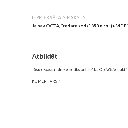
IEPRIEKŠĒJAIS RAKSTS
Ja nav OCTA, “radara sods” 350 eiro! (+ VIDE
Atbildēt
Jūsu e-pasta adrese netiks publicēta.
Obligātie lauki i
KOMENTĀRS
*