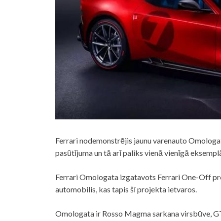
Ferrari nodemonstrējis jaunu varenauto Omologat
pasūtījuma un tā arī paliks vienā vienīgā eksempl
Ferrari Omologata izgatavots Ferrari One-Off pro
automobilis, kas tapis šī projekta ietvaros.
Omologata ir Rosso Magma sarkana virsbūve, GT