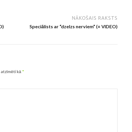
NĀKOŠAIS RAKSTS
O)
Speciālists ar “dzelzs nerviem” (+ VIDEO)
r atzīmēti kā
*