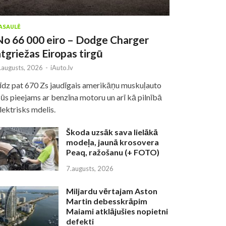
ASAULĒ
No 66 000 eiro – Dodge Charger
atgriežas Eiropas tirgū
.augusts, 2026
-
iAuto.lv
īdz pat 670 Zs jaudīgais amerikāņu muskuļauto
ūs pieejams ar benzīna motoru un arī kā pilnībā
lektrisks mdelis.
Škoda uzsāk sava lielākā
modeļa, jaunā krosovera
Peaq, ražošanu (+ FOTO)
7.augusts, 2026
Miljardu vērtajam Aston
Martin debesskrāpim
Maiami atklājušies nopietni
defekti