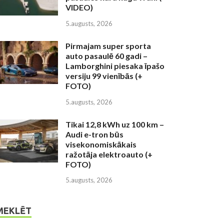
VIDEO)
5.augusts, 2026
Pirmajam super sporta
auto pasaulē 60 gadi –
Lamborghini piesaka īpašo
versiju 99 vienībās (+
FOTO)
5.augusts, 2026
Tikai 12,8 kWh uz 100 km –
Audi e-tron būs
visekonomiskākais
ražotāja elektroauto (+
FOTO)
5.augusts, 2026
MEKLĒT