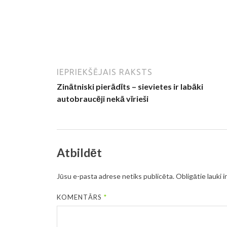
IEPRIEKŠĒJAIS RAKSTS
Zinātniski pierādīts – sievietes ir labāki
autobraucēji nekā vīrieši
Atbildēt
Jūsu e-pasta adrese netiks publicēta.
Obligātie lauki i
KOMENTĀRS
*