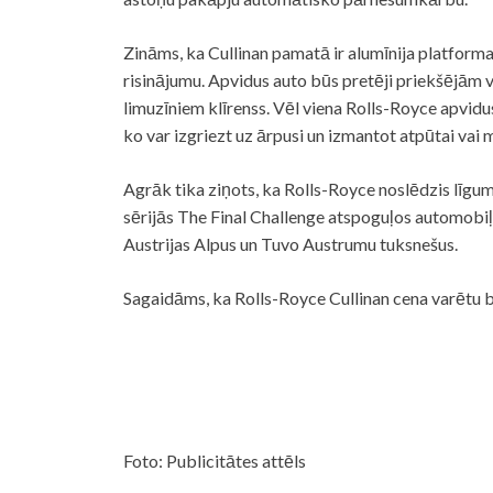
Zināms, ka Cullinan pamatā ir alumīnija platfor
risinājumu. Apvidus auto būs pretēji priekšējām 
limuzīniem klīrenss. Vēl viena Rolls-Royce apvidus
ko var izgriezt uz ārpusi un izmantot atpūtai vai 
Agrāk tika ziņots, ka Rolls-Royce noslēdzis līg
sērijās The Final Challenge atspoguļos automobiļ
Austrijas Alpus un Tuvo Austrumu tuksnešus.
Sagaidāms, ka Rolls-Royce Cullinan cena varētu b
Foto: Publicitātes attēls