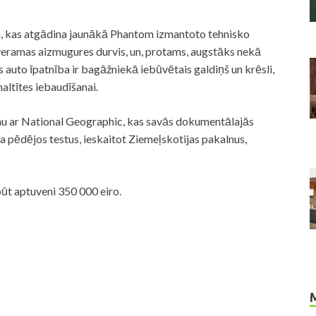
ma, kas atgādina jaunākā Phantom izmantoto tehnisko
veramas aizmugures durvis, un, protams, augstāks nekā
 auto īpatnība ir bagāžniekā iebūvētais galdiņš un krēsli,
maltītes iebaudīšanai.
umu ar National Geographic, kas savās dokumentālajās
a pēdējos testus, ieskaitot Ziemeļskotijas pakalnus,
ūt aptuveni 350 000 eiro.