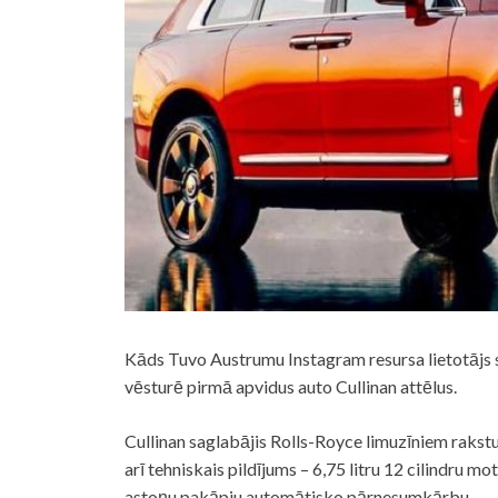
Kāds Tuvo Austrumu Instagram resursa lietotājs sa
vēsturē pirmā apvidus auto Cullinan attēlus.
Cullinan saglabājis Rolls-Royce limuzīniem rakstur
arī tehniskais pildījums – 6,75 litru 12 cilindru 
astoņu pakāpju automātisko pārnesumkārbu.