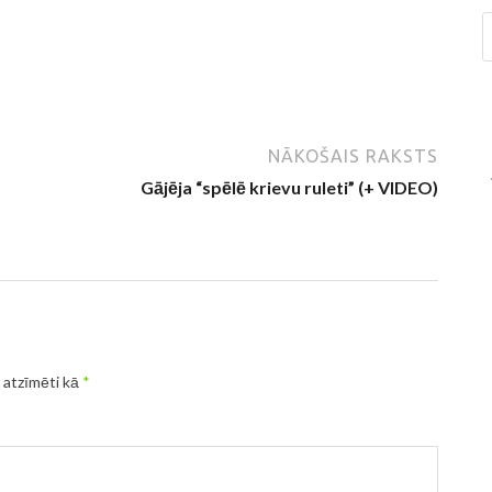
NĀKOŠAIS RAKSTS
Gājēja “spēlē krievu ruleti” (+ VIDEO)
r atzīmēti kā
*