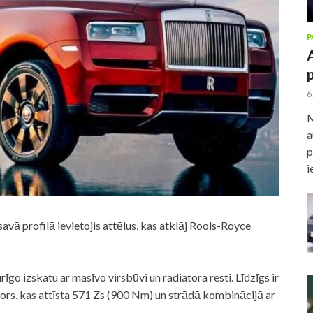
P
6
M
a
p
i
vā profilā ievietojis attēlus, kas atklāj Rools-Royce
īgo izskatu ar masīvo virsbūvi un radiatora resti. Līdzīgs ir
motors, kas attīsta 571 Zs (900 Nm) un strādā kombinācijā ar