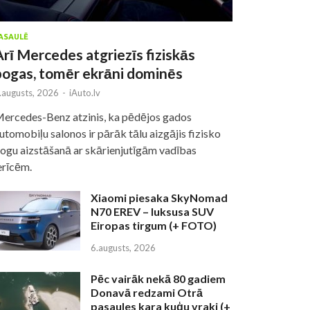
ASAULĒ
Arī Mercedes atgriezīs fiziskās
pogas, tomēr ekrāni dominēs
.augusts, 2026
-
iAuto.lv
ercedes-Benz atzinis, ka pēdējos gados
utomobiļu salonos ir pārāk tālu aizgājis fizisko
ogu aizstāšanā ar skārienjutīgām vadības
erīcēm.
Xiaomi piesaka SkyNomad
N70 EREV – luksusa SUV
Eiropas tirgum (+ FOTO)
6.augusts, 2026
Pēc vairāk nekā 80 gadiem
Donavā redzami Otrā
pasaules kara kuģu vraki (+