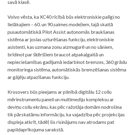
savā klasē.
Volvo vēsta, ka XC40 rīcībā būs elektroniskie palīgi no
lielākajiem – 60. un 90.saimes modeļiem, tajā skaitā
pusautomātiskā Pilot Assist autonomās braukšanas
sistēma ar joslas uzturēšanas funkciju, elektroniskie
asistenti, kas uzmana zonu aizmugurē un no sāniem,
brīdinot par šķēršļiem braucot atpakaļgaitā un
nepieciešamības gadījumā iedarbinot bremzes, 360 grādu
monitoringa sistēma, automātiskās bremzēšanas sistēma
ar gājēju atpazīšanas funkciju.
Krosovers būs pieejams ar pilnībā digitālu 12 collu
mērinstrumentu paneli un multimediju kompleksu ar
deviņu collu ekrānu, kas pēc ražotāja domām nodrošina
tik pārskatāmu informāciju, ka vajadzība pēc projekcijas
displeja atkrīt, tādēļ šis risinājums nav atrodams pat
papildaprīkojuma sarakstā.