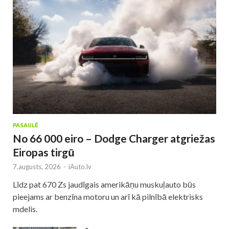
PASAULĒ
No 66 000 eiro – Dodge Charger atgriežas
Eiropas tirgū
7.augusts, 2026
-
iAuto.lv
Līdz pat 670 Zs jaudīgais amerikāņu muskuļauto būs
pieejams ar benzīna motoru un arī kā pilnībā elektrisks
mdelis.