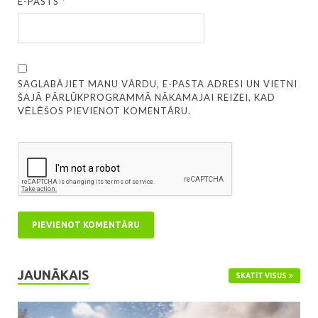
E-PASTS
*
SAGLABĀJIET MANU VĀRDU, E-PASTA ADRESI UN VIETNI
ŠAJĀ PĀRLŪKPROGRAMMĀ NĀKAMAJAI REIZEI, KAD
VĒLĒŠOS PIEVIENOT KOMENTĀRU.
JAUNĀKAIS
SKATĪT VISUS