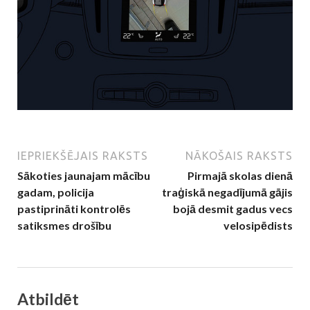
IEPRIEKŠĒJAIS RAKSTS
NĀKOŠAIS RAKSTS
Sākoties jaunajam mācību
Pirmajā skolas dienā
gadam, policija
traģiskā negadījumā gājis
pastiprināti kontrolēs
bojā desmit gadus vecs
satiksmes drošību
velosipēdists
Atbildēt