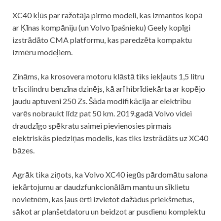
XC40 kļūs par ražotāja pirmo modeli, kas izmantos kopā
ar Ķīnas kompāniju (un Volvo īpašnieku) Geely kopīgi
izstrādāto CMA platformu, kas paredzēta kompaktu
izmēru modeļiem.
Zināms, ka krosovera motoru klāstā tiks iekļauts 1,5 litru
trīscilindru benzīna dzinējs, kā arī hibrīdiekārta ar kopējo
jaudu aptuveni 250 Zs. Šāda modifikācija ar elektrību
varēs nobraukt līdz pat 50 km. 2019.gadā Volvo videi
draudzīgo spēkratu saimei pievienosies pirmais
elektriskās piedziņas modelis, kas tiks izstrādāts uz XC40
bāzes.
Agrāk tika ziņots, ka Volvo XC40 iegūs pārdomātu salona
iekārtojumu ar daudzfunkcionālām mantu un sīklietu
novietnēm, kas ļaus ērti izvietot dažādus priekšmetus,
sākot ar planšetdatoru un beidzot ar pusdienu komplektu