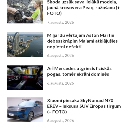
Škoda uzsāk sava lielākā modeļa,
jaunā krosovera Peaq, ražošanu (+
FOTO)
7.augusts, 2026
Miljardu vērtajam Aston Martin
debesskrāpim Maiami atklājušies
nopietni defekti
6.augusts, 2026
Arī Mercedes atgriezīs fiziskās
pogas, tomēr ekrāni dominēs
6.augusts, 2026
Xiaomi piesaka SkyNomad N70
EREV – luksusa SUV Eiropas tirgum
(+ FOTO)
6.augusts, 2026