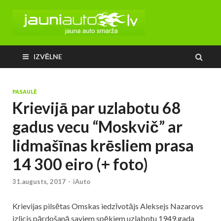
IZVĒLNE
PASAULĒ
Krievijā par uzlabotu 68
gadus vecu “Moskvič” ar
lidmašīnas krēsliem prasa
14 300 eiro (+ foto)
31.augusts, 2017
-
iAuto
Krievijas pilsētas Omskas iedzīvotājs Aleksejs Nazarovs
izlicis pārdošanā saviem spēkiem uzlabotu 1949.gada