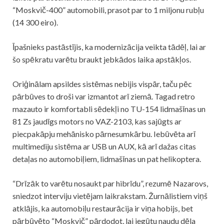
“Moskvič-400” automobili, prasot par to 1 miljonu rubļu
(14 300 eiro).
Īpašnieks pastāstījis, ka modernizācija veikta tādēļ, lai ar
šo spēkratu varētu braukt jebkādos laika apstākļos.
Oriģinālam apsildes sistēmas nebijis vispār, taču pēc
pārbūves to droši var izmantot arī ziemā. Tagad retro
mazauto ir komfortabli sēdekļi no TU-154 lidmašīnas un
81 Zs jaudīgs motors no VAZ-2103, kas sajūgts ar
piecpakāpju mehānisko pārnesumkārbu. Iebūvēta arī
multimediju sistēma ar USB un AUX, kā arī dažas citas
detaļas no automobiļiem, lidmašīnas un pat helikoptera.
“Drīzāk to varētu nosaukt par hibrīdu”, rezumē Nazarovs,
sniedzot interviju vietējam laikrakstam. Žurnālistiem viņš
atklājis, ka automobiļu restaurācija ir viņa hobijs, bet
pārbūvēto “Moskvič” pārdodot, lai iegūtu naudu dēla