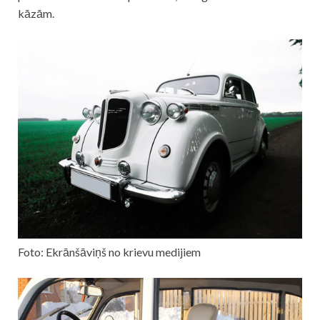
kāzām.
Foto: Ekrānšāviņš no krievu medijiem