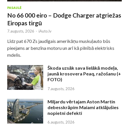
PASAULĒ
No 66 000 eiro – Dodge Charger atgriežas
Eiropas tirgū
7.augusts, 2026
-
iAuto.lv
Līdz pat 670 Zs jaudīgais amerikāņu muskuļauto būs
pieejams ar benzīna motoru un arī kā pilnībā elektrisks
mdelis.
Škoda uzsāk sava lielākā modeļa,
jaunā krosovera Peaq, ražošanu (+
FOTO)
7.augusts, 2026
Miljardu vērtajam Aston Martin
debesskrāpim Maiami atklājušies
nopietni defekti
6.augusts, 2026