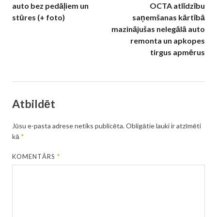
auto bez pedāļiem un
OCTA atlīdzību
stūres (+ foto)
saņemšanas kārtībā
mazinājušas nelegālā auto
remonta un apkopes
tirgus apmērus
Atbildēt
Jūsu e-pasta adrese netiks publicēta.
Obligātie lauki ir atzīmēti
kā
*
KOMENTĀRS
*