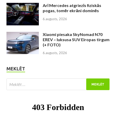
Arī Mercedes atgriezīs fiziskās
pogas, tomēr ekrāni dominēs
6.augusts, 2026
Xiaomi piesaka SkyNomad N70
EREV – luksusa SUV Eiropas tirgum
(+ FOTO)
6.augusts, 2026
MEKLĒT