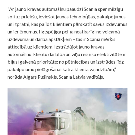
“Ar jauno kravas automašīnu paaudzi Scania sper milzīgu
soli uz priekšu, ieviešot jaunas tehnoloģijas, pakalpojumus
un izpratni, kas palīdz klientiem pārskatīt savus izdevumus
un ieņēmumus. Ilgtspējīga peļņa neatkarīgi no veicamā
uzdevuma un darba apstākļiem – tas ir Scania mērķis
attiecībā uz klientiem. Izstrādājot jauno kravas
automašīnu, klientu darbība un viņu resursu efektivitāte ir
bijusi galvenā prioritāte: no pētniecības un izstrādes līdz
pakalpojumu pielāgošanai katra klienta vajadzībām,”
norāda Aigars Pušinskis, Scania Latvia vadītājs.