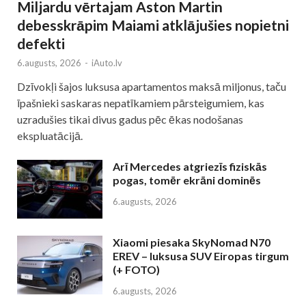
Miljardu vērtajam Aston Martin
debesskrāpim Maiami atklājušies nopietni
defekti
6.augusts, 2026
-
iAuto.lv
Dzīvokļi šajos luksusa apartamentos maksā miljonus, taču
īpašnieki saskaras nepatīkamiem pārsteigumiem, kas
uzradušies tikai divus gadus pēc ēkas nodošanas
ekspluatācijā.
Arī Mercedes atgriezīs fiziskās
pogas, tomēr ekrāni dominēs
6.augusts, 2026
Xiaomi piesaka SkyNomad N70
EREV – luksusa SUV Eiropas tirgum
(+ FOTO)
6.augusts, 2026