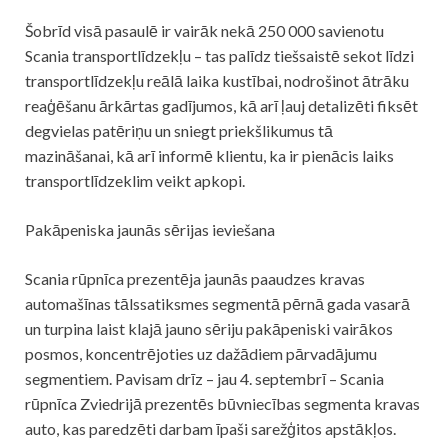
Šobrīd visā pasaulē ir vairāk nekā 250 000 savienotu
Scania transportlīdzekļu – tas palīdz tiešsaistē sekot līdzi
transportlīdzekļu reālā laika kustībai, nodrošinot ātrāku
reaģēšanu ārkārtas gadījumos, kā arī ļauj detalizēti fiksēt
degvielas patēriņu un sniegt priekšlikumus tā
mazināšanai, kā arī informē klientu, ka ir pienācis laiks
transportlīdzeklim veikt apkopi.
Pakāpeniska jaunās sērijas ieviešana
Scania rūpnīca prezentēja jaunās paaudzes kravas
automašīnas tālssatiksmes segmentā pērnā gada vasarā
un turpina laist klajā jauno sēriju pakāpeniski vairākos
posmos, koncentrējoties uz dažādiem pārvadājumu
segmentiem. Pavisam drīz – jau 4. septembrī – Scania
rūpnīca Zviedrijā prezentēs būvniecības segmenta kravas
auto, kas paredzēti darbam īpaši sarežģitos apstākļos.