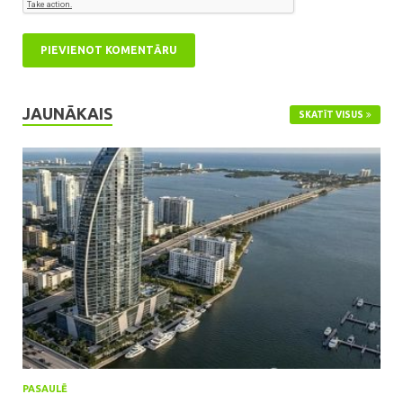
JAUNĀKAIS
SKATĪT VISUS
PASAULĒ