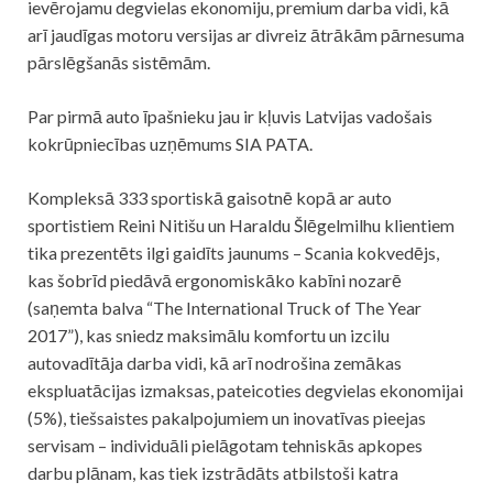
ievērojamu degvielas ekonomiju, premium darba vidi, kā
arī jaudīgas motoru versijas ar divreiz ātrākām pārnesuma
pārslēgšanās sistēmām.
Par pirmā auto īpašnieku jau ir kļuvis Latvijas vadošais
kokrūpniecības uzņēmums SIA PATA.
Kompleksā 333 sportiskā gaisotnē kopā ar auto
sportistiem Reini Nitišu un Haraldu Šlēgelmilhu klientiem
tika prezentēts ilgi gaidīts jaunums – Scania kokvedējs,
kas šobrīd piedāvā ergonomiskāko kabīni nozarē
(saņemta balva “The International Truck of The Year
2017”), kas sniedz maksimālu komfortu un izcilu
autovadītāja darba vidi, kā arī nodrošina zemākas
ekspluatācijas izmaksas, pateicoties degvielas ekonomijai
(5%), tiešsaistes pakalpojumiem un inovatīvas pieejas
servisam – individuāli pielāgotam tehniskās apkopes
darbu plānam, kas tiek izstrādāts atbilstoši katra