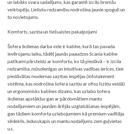
un labāks svara sadalījums, kas garantē izcilu bremžu
veiktspēju. Lielisku redzamību nodrošina jaunie spoguļi un
to novietojums.
Komforts, saziņa un tiešsaistes pakalpojumi
Šofera ikdienas darba vide ir kabīne, kurā tas pavada
ievērojamu laiku, tādēļ jaunās paaudzes Scania kabīne
patīkami pārsteidz ar komfortu, ko tā piedāvā – ir izcila
redzamība, mūsdienīgas un intuitīvas vadības ierīces, tiek
piedāvātas modernas saziņas iespējas (infotainment
sistēma, kas nodrošina šofera saziņu ar ofisu īsziņu veidā)
un ergonomisks kabīnes dizains, kas uzlabo šofera
ikdienas apstākļus gan ar pārdomātiem mantu
nodalījumiem un jaunām ārējās uzglabāšanas iespējām,
gan tādiem komforta uzlabojumiem kā premium vadītāja
sēdeklis, ledusskapis un mantu nodalījums zem guļvietas
u.c.