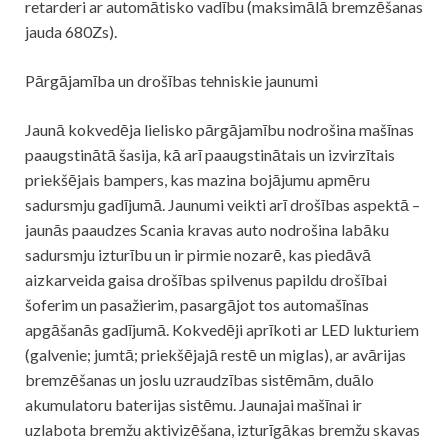
retarderi ar automātisko vadību (maksimālā bremzēšanas
jauda 680Zs).
Pārgājamība un drošības tehniskie jaunumi
Jaunā kokvedēja lielisko pārgājamību nodrošina mašīnas
paaugstinātā šasija, kā arī paaugstinātais un izvirzītais
priekšējais bampers, kas mazina bojājumu apmēru
sadursmju gadījumā. Jaunumi veikti arī drošības aspektā –
jaunās paaudzes Scania kravas auto nodrošina labāku
sadursmju izturību un ir pirmie nozarē, kas piedāvā
aizkarveida gaisa drošības spilvenus papildu drošībai
šoferim un pasažierim, pasargājot tos automašīnas
apgāšanās gadījumā. Kokvedēji aprīkoti ar LED lukturiem
(galvenie; jumtā; priekšējajā restē un miglas), ar avārijas
bremzēšanas un joslu uzraudzības sistēmām, duālo
akumulatoru baterijas sistēmu. Jaunajai mašīnai ir
uzlabota bremžu aktivizēšana, izturīgākas bremžu skavas