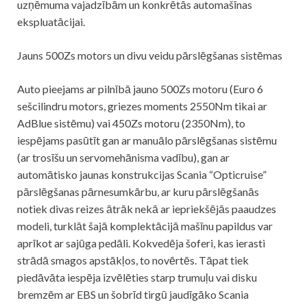
uzņēmuma vajadzībām un konkrētās automašīnas
ekspluatācijai.
Jauns 500Zs motors un divu veidu pārslēgšanas sistēmas
Auto pieejams ar pilnībā jauno 500Zs motoru (Euro 6
sešcilindru motors, griezes moments 2550Nm tikai ar
AdBlue sistēmu) vai 450Zs motoru (2350Nm), to
iespējams pasūtīt gan ar manuālo pārslēgšanas sistēmu
(ar trosīšu un servomehānisma vadību), gan ar
automātisko jaunas konstrukcijas Scania “Opticruise”
pārslēgšanas pārnesumkārbu, ar kuru pārslēgšanās
notiek divas reizes ātrāk nekā ar iepriekšējās paaudzes
modeli, turklāt šajā komplektācijā mašīnu papildus var
aprīkot ar sajūga pedāli. Kokvedēja šoferi, kas ierasti
strādā smagos apstākļos, to novērtēs. Tāpat tiek
piedāvāta iespēja izvēlēties starp trumuļu vai disku
bremzēm ar EBS un šobrīd tirgū jaudīgāko Scania