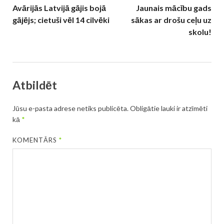
Avārijās Latvijā gājis bojā
Jaunais mācību gads
gājējs; cietuši vēl 14 cilvēki
sākas ar drošu ceļu uz
skolu!
Atbildēt
Jūsu e-pasta adrese netiks publicēta.
Obligātie lauki ir atzīmēti
kā
*
KOMENTĀRS
*