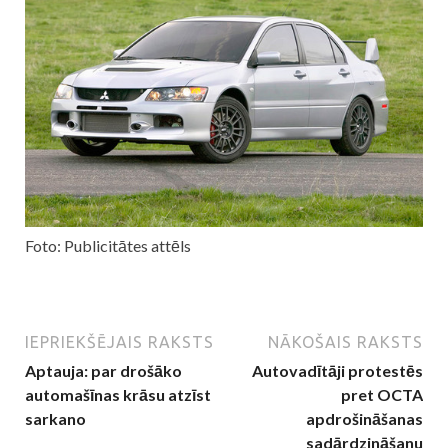
Foto: Publicitātes attēls
IEPRIEKŠĒJAIS RAKSTS
NĀKOŠAIS RAKSTS
Aptauja: par drošāko
Autovadītāji protestēs
automašīnas krāsu atzīst
pret OCTA
sarkano
apdrošināšanas
sadārdzināšanu