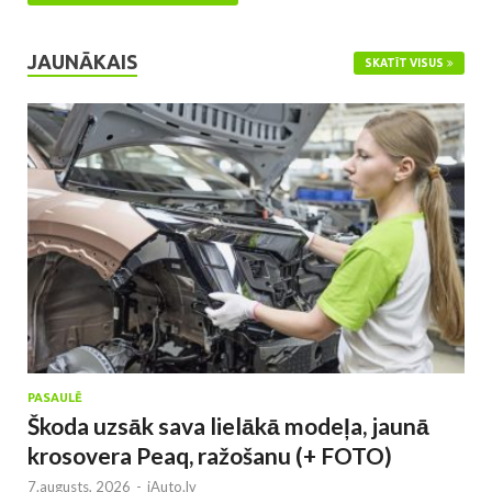
JAUNĀKAIS
SKATĪT VISUS
PASAULĒ
Škoda uzsāk sava lielākā modeļa, jaunā
krosovera Peaq, ražošanu (+ FOTO)
7.augusts, 2026
-
iAuto.lv