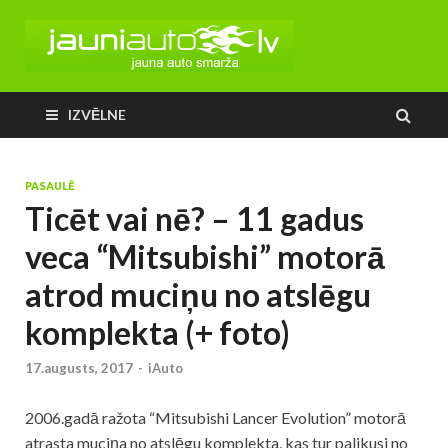
IZVĒLNE
PASAULĒ
Ticēt vai nē? – 11 gadus
veca “Mitsubishi” motorā
atrod muciņu no atslēgu
komplekta (+ foto)
17.augusts, 2017
-
iAuto
2006.gadā ražota “Mitsubishi Lancer Evolution” motorā
atrasta muciņa no atslēgu komplekta, kas tur palikusi no