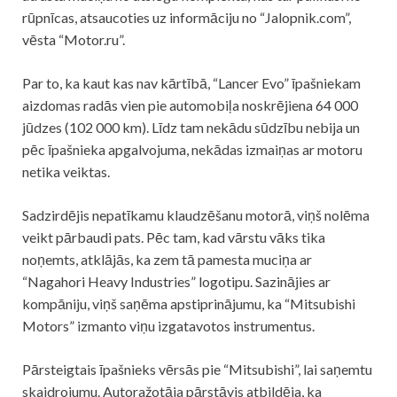
rūpnīcas, atsaucoties uz informāciju no “Jalopnik.com”,
vēsta “Motor.ru”.
Par to, ka kaut kas nav kārtībā, “Lancer Evo” īpašniekam
aizdomas radās vien pie automobiļa noskrējiena 64 000
jūdzes (102 000 km). Līdz tam nekādu sūdzību nebija un
pēc īpašnieka apgalvojuma, nekādas izmaiņas ar motoru
netika veiktas.
Sadzirdējis nepatīkamu klaudzēšanu motorā, viņš nolēma
veikt pārbaudi pats. Pēc tam, kad vārstu vāks tika
noņemts, atklājās, ka zem tā pamesta muciņa ar
“Nagahori Heavy Industries” logotipu. Sazinājies ar
kompāniju, viņš saņēma apstiprinājumu, ka “Mitsubishi
Motors” izmanto viņu izgatavotos instrumentus.
Pārsteigtais īpašnieks vērsās pie “Mitsubishi”, lai saņemtu
skaidrojumu. Autoražotāja pārstāvis atbildēja, ka