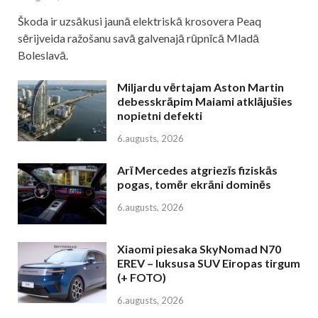
Škoda ir uzsākusi jaunā elektriskā krosovera Peaq
sērijveida ražošanu savā galvenajā rūpnīcā Mladā
Boleslavā.
Miljardu vērtajam Aston Martin
debesskrāpim Maiami atklājušies
nopietni defekti
6.augusts, 2026
Arī Mercedes atgriezīs fiziskās
pogas, tomēr ekrāni dominēs
6.augusts, 2026
Xiaomi piesaka SkyNomad N70
EREV – luksusa SUV Eiropas tirgum
(+ FOTO)
6.augusts, 2026