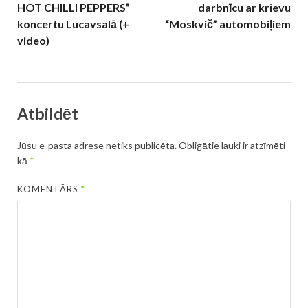
HOT CHILLI PEPPERS”
darbnīcu ar krievu
koncertu Lucavsalā (+
“Moskvič” automobiļiem
video)
Atbildēt
Jūsu e-pasta adrese netiks publicēta.
Obligātie lauki ir atzīmēti
kā
*
KOMENTĀRS
*