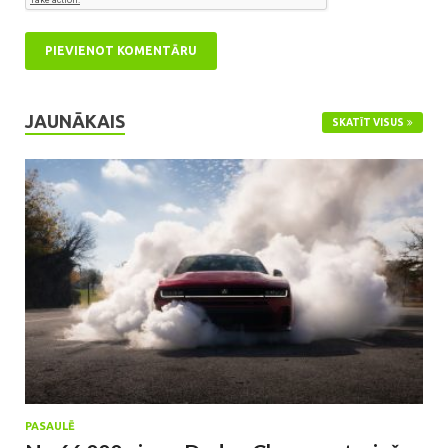
JAUNĀKAIS
SKATĪT VISUS
PASAULĒ