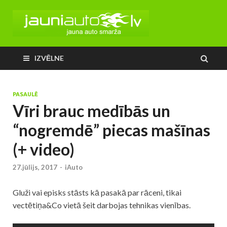
IZVĒLNE
PASAULĒ
Vīri brauc medībās un
“nogremdē” piecas mašīnas
(+ video)
27.jūlijs, 2017
-
iAuto
Gluži vai episks stāsts kā pasakā par rāceni, tikai
vectētiņa&Co vietā šeit darbojas tehnikas vienības.