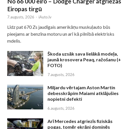
No 66 000 eiro – Dodge Charger atgriežas
Eiropas tirgū
7.augusts, 2026
-
iAuto.lv
Līdz pat 670 Zs jaudīgais amerikāņu muskuļauto būs
pieejams ar benzīna motoru un arī kā pilnībā elektrisks
mdelis.
Škoda uzsāk sava lielākā modeļa,
jaunā krosovera Peaq, ražošanu (+
FOTO)
7.augusts, 2026
Miljardu vērtajam Aston Martin
debesskrāpim Maiami atklājušies
nopietni defekti
6.augusts, 2026
Arī Mercedes atgriezīs fiziskās
pogas, tomēr ekrāni dominēs