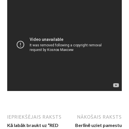
IEPRIEKŠĒJAIS RAKSTS
NĀKOŠAIS RAKSTS
Kā labāk braukt uz “RED
Berlīnē uziet pamestu