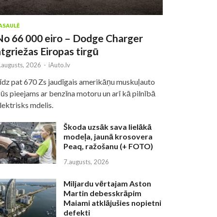
ASAULĒ
No 66 000 eiro – Dodge Charger
atgriežas Eiropas tirgū
.augusts, 2026
-
iAuto.lv
īdz pat 670 Zs jaudīgais amerikāņu muskuļauto
ūs pieejams ar benzīna motoru un arī kā pilnībā
lektrisks mdelis.
Škoda uzsāk sava lielākā
modeļa, jaunā krosovera
Peaq, ražošanu (+ FOTO)
7.augusts, 2026
Miljardu vērtajam Aston
Martin debesskrāpim
Maiami atklājušies nopietni
defekti