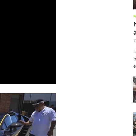
P
7
L
b
e