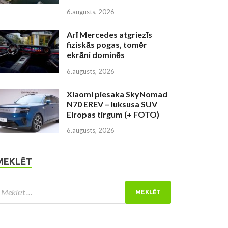
6.augusts, 2026
Arī Mercedes atgriezīs
fiziskās pogas, tomēr
ekrāni dominēs
6.augusts, 2026
Xiaomi piesaka SkyNomad
N70 EREV – luksusa SUV
Eiropas tirgum (+ FOTO)
6.augusts, 2026
MEKLĒT