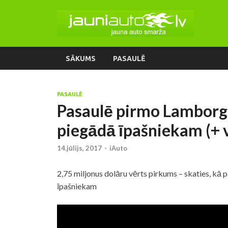
SĀKUMS
PASAULĒ
PASAULĒ
Pasaulē pirmo Lamborg
piegādā īpašniekam (+ 
14.jūlijs, 2017
-
iAuto
2,75 miljonus dolāru vērts pirkums – skaties, k
īpašniekam