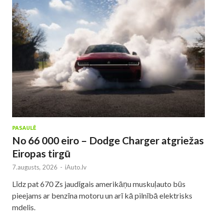
PASAULĒ
No 66 000 eiro – Dodge Charger atgriežas
Eiropas tirgū
7.augusts, 2026
-
iAuto.lv
Līdz pat 670 Zs jaudīgais amerikāņu muskuļauto būs
pieejams ar benzīna motoru un arī kā pilnībā elektrisks
mdelis.