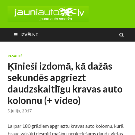
IZVĒLNE
PASAULĒ
Ķīnieši izdomā, kā dažās
sekundēs apgriezt
daudzskaitlīgu kravas auto
kolonnu (+ video)
5.jūlijs, 2017
Lai par 180 grādiem apgrieztu kravas auto kolonnu, kurā
brauc vairāki desmiti mašīnu, nepieciešams daudz vietas