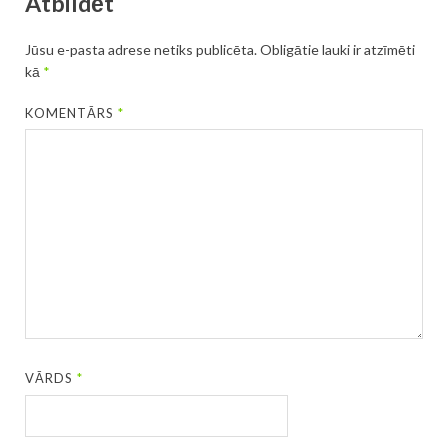
Atbildēt
Jūsu e-pasta adrese netiks publicēta.
Obligātie lauki ir atzīmēti
kā
*
KOMENTĀRS
*
VĀRDS
*