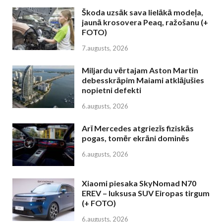
Škoda uzsāk sava lielākā modeļa,
jaunā krosovera Peaq, ražošanu (+
FOTO)
7.augusts, 2026
Miljardu vērtajam Aston Martin
debesskrāpim Maiami atklājušies
nopietni defekti
6.augusts, 2026
Arī Mercedes atgriezīs fiziskās
pogas, tomēr ekrāni dominēs
6.augusts, 2026
Xiaomi piesaka SkyNomad N70
EREV – luksusa SUV Eiropas tirgum
(+ FOTO)
6.augusts, 2026