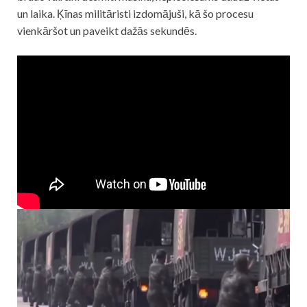
un laika. Ķīnas militāristi izdomājuši, kā šo procesu
vienkāršot un paveikt dažās sekundēs.