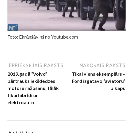
Foto: Ekrānšāviņš no Youtube.com
IEPRIEKŠĒJAIS RAKSTS
NĀKOŠAIS RAKSTS
2019.gadā “Volvo”
Tikai viens eksemplārs –
pārtrauks iekšdedzes
Ford izgatavo “aviatoru”
motoru ražošanu; tālāk
pikapu
tikai hibrīdi un
elektroauto