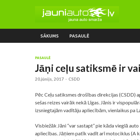
SĀKUMS
PASAULĒ
PASAULĒ
Jāņi ceļu satiksmē ir va
20.jūnijs, 2017
-
CSDD
Pēc Ceļu satiksmes drošības direkcijas (CSDD) a
sešas reizes vairāk nekā Līgas. Jānis ir vispopul
izsniegtajām vadītāju apliecībām, vienlaikus pa La
Visbiežāk Jāni “var sastapt” pie kāda vieglā auto 
apliecības. Jāņiem patīk vadīt arī motociklus (A k