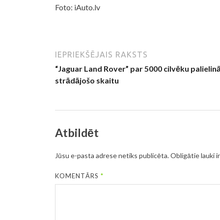
Foto: iAuto.lv
IEPRIEKŠĒJAIS RAKSTS
“Jaguar Land Rover” par 5000 cilvēku palielin
strādājošo skaitu
Atbildēt
Jūsu e-pasta adrese netiks publicēta.
Obligātie lauki i
KOMENTĀRS
*