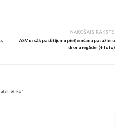
NĀKOŠAIS RAKSTS
ās
ASV uzsāk pasūtījumu pieņemšanu pasažieru
drona iegādei (+ foto)
r atzīmēti kā
*