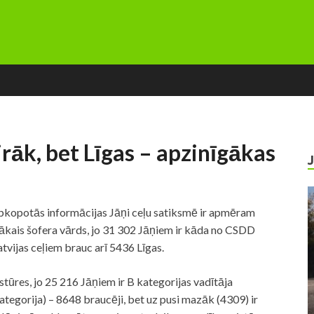
irāk, bet Līgas – apzinīgākas
pkopotās informācijas Jāņi ceļu satiksmē ir apmēram
ārākais šofera vārds, jo 31 302 Jāņiem ir kāda no CSDD
tvijas ceļiem brauc arī 5436 Līgas.
stūres, jo 25 216 Jāņiem ir B kategorijas vadītāja
ategorija) – 8648 braucēji, bet uz pusi mazāk (4309) ir