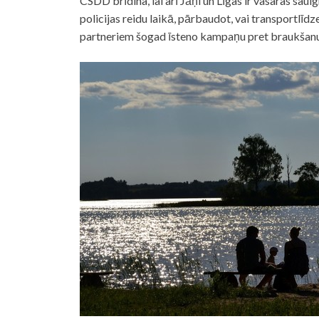
CSDD brīdina, lai arī Jāņi un Līgas ir vasaras saul
policijas reidu laikā, pārbaudot, vai transportlī
partneriem šogad īsteno kampaņu pret braukšanu 