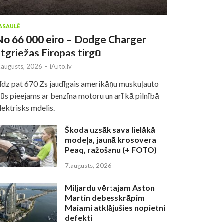
ASAULĒ
No 66 000 eiro – Dodge Charger
atgriežas Eiropas tirgū
.augusts, 2026
-
iAuto.lv
īdz pat 670 Zs jaudīgais amerikāņu muskuļauto
ūs pieejams ar benzīna motoru un arī kā pilnībā
lektrisks mdelis.
Škoda uzsāk sava lielākā
modeļa, jaunā krosovera
Peaq, ražošanu (+ FOTO)
7.augusts, 2026
Miljardu vērtajam Aston
Martin debesskrāpim
Maiami atklājušies nopietni
defekti