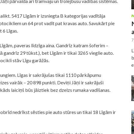
 Jāņi pārvalda arī tramvaju un trolejbusu vadības sistēmas.
likt. 5417 Līgām ir izsniegta B kategorijas vadītāja
P
otocikliem un 64 prot vadīt pat kravas auto. Savukārt pie
 6 Līgas.
7
Līgām, paveras līdzīga aina. Gandrīz katram šoferim –
L
 gandrīz 29 tūkst.), bet Līgām ir tikai 3265 vieglie auto.
b
cikli stāv Līgu garāžās.
e
 kungiem. Līgas ir sakrājušas tikai 1110 pārkāpumu
zes vairāk – 20 898 punkti. Deviņi Jāņi ir sakrājuši
āds laiciņš būs jāiztiek bez dzelzs rumaka vadīšanas.
obrīd nedrīkst sēsties pie auto stūres un tikai 18 Līgām ir