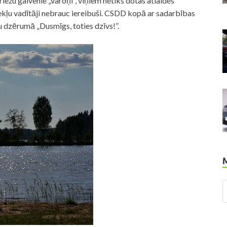
griežu galvenie „varoņi”, viņiem netiks dotas atlaides
dzekļu vadītāji nebrauc iereibuši. CSDD kopā ar sadarbības
dzērumā „Dusmīgs, toties dzīvs!”.