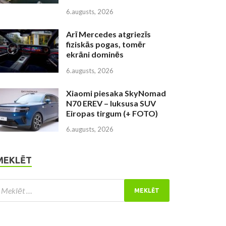
6.augusts, 2026
Arī Mercedes atgriezīs
fiziskās pogas, tomēr
ekrāni dominēs
6.augusts, 2026
Xiaomi piesaka SkyNomad
N70 EREV – luksusa SUV
Eiropas tirgum (+ FOTO)
6.augusts, 2026
MEKLĒT