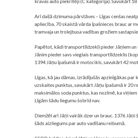
kravas auto piekritēji (C kategorija). Savukārt 18
Arī daiļā dzimuma pārstāves – Līgas cenšas neatpa
apliecība, 70 skaistā vārda īpašnieces brauc ar m
tramvaja un trolejbusa vadības grožiem sastapsiet
Papētot, kādi transportlīdzekļi pieder Jāņiem un 
Jānim pieder savs vieglais transportlīdzeklis (kopā
1394 Jāņu īpašumā ir motocikls, savukārt 42 moto
Līgas, kā jau dāmas, izrādījušās apzinīgākas par
uzskaites punktus, savukārt Jāņu īpašumā ir 20 rei
maksimālos soda punktus, kas nozīmē, ka viņiem k
Līgām šādu liegumu šobrīd nav.
Diemžēl arī Jāņi vairāk dzer un brauc. 1376 Jāņi š
šāds aizliegums par auto vadīšanu reibumā.