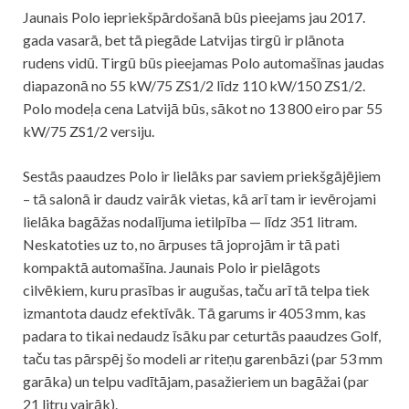
Jaunais Polo iepriekšpārdošanā būs pieejams jau 2017.
gada vasarā, bet tā piegāde Latvijas tirgū ir plānota
rudens vidū. Tirgū būs pieejamas Polo automašīnas jaudas
diapazonā no 55 kW/75 ZS1/2 līdz 110 kW/150 ZS1/2.
Polo modeļa cena Latvijā būs, sākot no 13 800 eiro par 55
kW/75 ZS1/2 versiju.
Sestās paaudzes Polo ir lielāks par saviem priekšgājējiem
– tā salonā ir daudz vairāk vietas, kā arī tam ir ievērojami
lielāka bagāžas nodalījuma ietilpība — līdz 351 litram.
Neskatoties uz to, no ārpuses tā joprojām ir tā pati
kompaktā automašīna. Jaunais Polo ir pielāgots
cilvēkiem, kuru prasības ir augušas, taču arī tā telpa tiek
izmantota daudz efektīvāk. Tā garums ir 4053 mm, kas
padara to tikai nedaudz īsāku par ceturtās paaudzes Golf,
taču tas pārspēj šo modeli ar riteņu garenbāzi (par 53 mm
garāka) un telpu vadītājam, pasažieriem un bagāžai (par
21 litru vairāk).