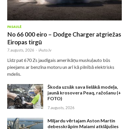
PASAULĒ
No 66 000 eiro – Dodge Charger atgriežas
Eiropas tirgū
7.augusts, 2026
-
iAuto.lv
Līdz pat 670 Zs jaudīgais amerikāņu muskuļauto būs
pieejams ar benzīna motoru un arī kā pilnībā elektrisks
mdelis.
Škoda uzsāk sava lielākā modeļa,
jaunā krosovera Peaq, ražošanu (+
FOTO)
7.augusts, 2026
Miljardu vērtajam Aston Martin
debesskrāpim Maiami atklājušies