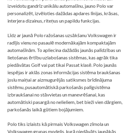
izveidotu gandrīz unikālu automašīnu, jauno Polo var
personalizēt, izvēloties dažādas apdares līnijas, krāsas,
interjera dizainus, riteņus un papildu funkcijas.
Līdz ar jaunā Polo ražošanas uzsākšanu Volkswagen ir
radījis vienu no pasaulē modernākajām kompaktajām
automašīnām. To apliecina dažādās jaunās palīdzības un
lietošanas ērtību uzlabošanas sistēmas, kas agrāk tika
piedāvātas Golf vai pat tikai Passat klasē. Polo jaunās
iespējas ir aklās zonas informācijas sistēma braukšanas
joslu maiņai ar aizmugurējās satiksmes brīdinājuma
sistēmu, pusautomātiskā parkošanās palīgsistēma
izbraukšanai no stāvvietas un manevrēšanai, kas
automātiski pasargā no nelieliem, bet bieži vien dārgiem,
parkošanās laikā gūtiem bojājumiem.
Polo tiks izlaists kā pirmais Volkswagen zīmola un
Volkswagen grupas modelis, kurā piedāvāts jaunākās