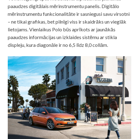
paaudzes digitālais mērinstrumentu panelis. Digitālo
mērinstrumentu funkcionalitāte ir sasniegusi savu virsotni
– ne tikai grafikas, bet pilnīgi viss ir skaidrāks un vieglāk
lietojams. Vienlaikus Polo būs aprīkots ar jaunākās
paaudzes informācijas un izklaides sistēmu ar stikla
displeju, kura diagonāle ir no 6,5 līdz 8,0 collām.