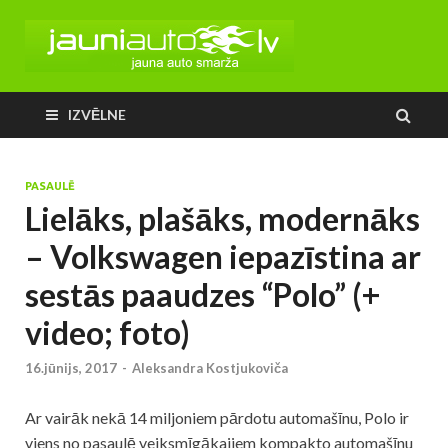
IZVĒLNE
PASAULĒ
Lielāks, plašāks, modernāks
– Volkswagen iepazīstina ar
sestās paaudzes “Polo” (+
video; foto)
16.jūnijs, 2017
-
Aleksandra Kostjukoviča
Ar vairāk nekā 14 miljoniem pārdotu automašīnu, Polo ir
viens no pasaulē veiksmīgākajiem kompakto automašīnu