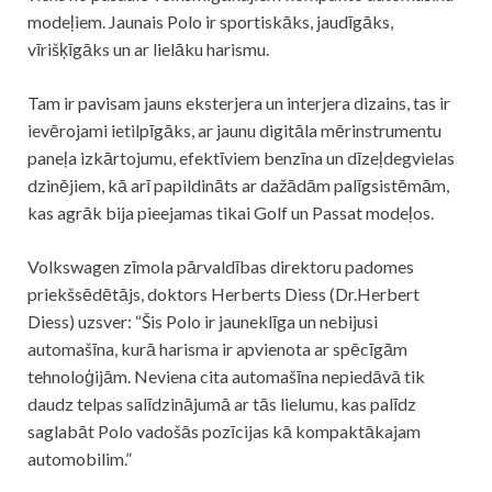
modeļiem. Jaunais Polo ir sportiskāks, jaudīgāks,
vīrišķīgāks un ar lielāku harismu.
Tam ir pavisam jauns eksterjera un interjera dizains, tas ir
ievērojami ietilpīgāks, ar jaunu digitāla mērinstrumentu
paneļa izkārtojumu, efektīviem benzīna un dīzeļdegvielas
dzinējiem, kā arī papildināts ar dažādām palīgsistēmām,
kas agrāk bija pieejamas tikai Golf un Passat modeļos.
Volkswagen zīmola pārvaldības direktoru padomes
priekšsēdētājs, doktors Herberts Diess (Dr.Herbert
Diess) uzsver: “Šis Polo ir jauneklīga un nebijusi
automašīna, kurā harisma ir apvienota ar spēcīgām
tehnoloģijām. Neviena cita automašīna nepiedāvā tik
daudz telpas salīdzinājumā ar tās lielumu, kas palīdz
saglabāt Polo vadošās pozīcijas kā kompaktākajam
automobilim.”