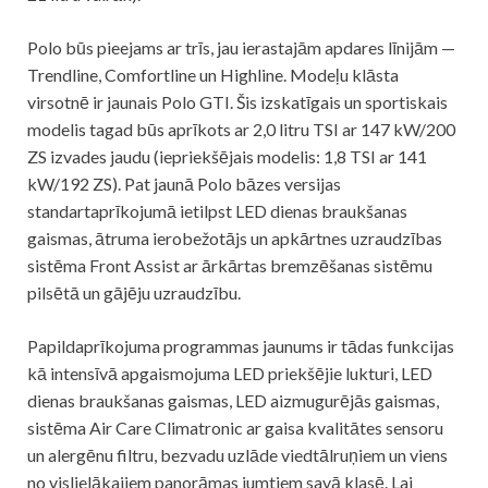
Polo būs pieejams ar trīs, jau ierastajām apdares līnijām —
Trendline, Comfortline un Highline. Modeļu klāsta
virsotnē ir jaunais Polo GTI. Šis izskatīgais un sportiskais
modelis tagad būs aprīkots ar 2,0 litru TSI ar 147 kW/200
ZS izvades jaudu (iepriekšējais modelis: 1,8 TSI ar 141
kW/192 ZS). Pat jaunā Polo bāzes versijas
standartaprīkojumā ietilpst LED dienas braukšanas
gaismas, ātruma ierobežotājs un apkārtnes uzraudzības
sistēma Front Assist ar ārkārtas bremzēšanas sistēmu
pilsētā un gājēju uzraudzību.
Papildaprīkojuma programmas jaunums ir tādas funkcijas
kā intensīvā apgaismojuma LED priekšējie lukturi, LED
dienas braukšanas gaismas, LED aizmugurējās gaismas,
sistēma Air Care Climatronic ar gaisa kvalitātes sensoru
un alergēnu filtru, bezvadu uzlāde viedtālruņiem un viens
no vislielākajiem panorāmas jumtiem savā klasē. Lai