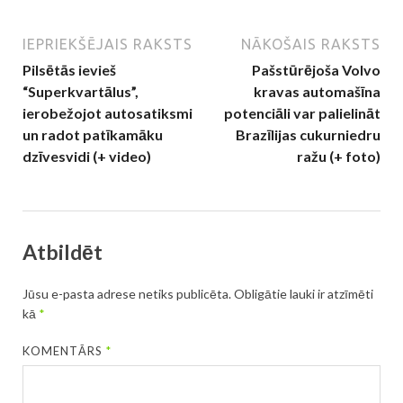
IEPRIEKŠĒJAIS RAKSTS
NĀKOŠAIS RAKSTS
Pilsētās ievieš
Pašstūrējoša Volvo
“Superkvartālus”,
kravas automašīna
ierobežojot autosatiksmi
potenciāli var palielināt
un radot patīkamāku
Brazīlijas cukurniedru
dzīvesvidi (+ video)
ražu (+ foto)
Atbildēt
Jūsu e-pasta adrese netiks publicēta.
Obligātie lauki ir atzīmēti
kā
*
KOMENTĀRS
*