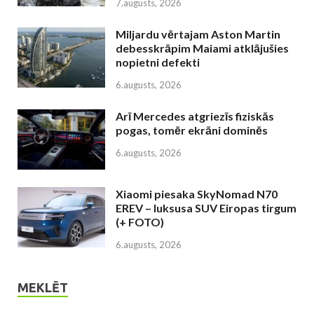
7.augusts, 2026
Miljardu vērtajam Aston Martin
debesskrāpim Maiami atklājušies
nopietni defekti
6.augusts, 2026
Arī Mercedes atgriezīs fiziskās
pogas, tomēr ekrāni dominēs
6.augusts, 2026
Xiaomi piesaka SkyNomad N70
EREV – luksusa SUV Eiropas tirgum
(+ FOTO)
6.augusts, 2026
MEKLĒT