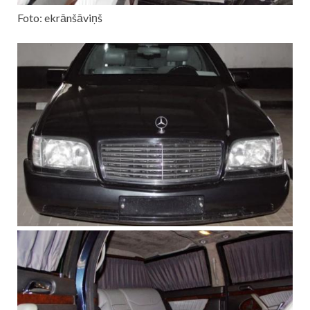
Foto: ekrānšāviņš