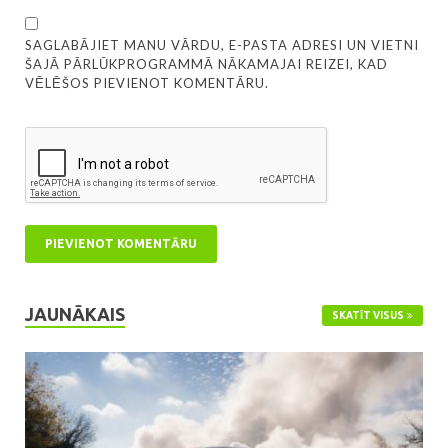
SAGLABĀJIET MANU VĀRDU, E-PASTA ADRESI UN VIETNI
ŠAJĀ PĀRLŪKPROGRAMMĀ NĀKAMAJAI REIZEI, KAD
VĒLĒŠOS PIEVIENOT KOMENTĀRU.
JAUNĀKAIS
SKATĪT VISUS