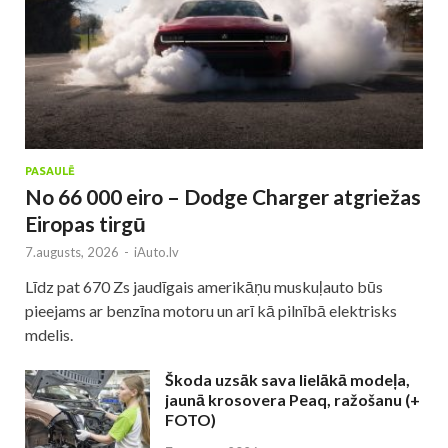
PASAULĒ
No 66 000 eiro – Dodge Charger atgriežas
Eiropas tirgū
7.augusts, 2026
-
iAuto.lv
Līdz pat 670 Zs jaudīgais amerikāņu muskuļauto būs
pieejams ar benzīna motoru un arī kā pilnībā elektrisks
mdelis.
Škoda uzsāk sava lielākā modeļa,
jaunā krosovera Peaq, ražošanu (+
FOTO)