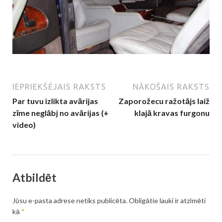
IEPRIEKŠĒJAIS RAKSTS
NĀKOŠAIS RAKSTS
Par tuvu izlikta avārijas
Zaporožecu ražotājs laiž
zīme neglābj no avārijas (+
klajā kravas furgonu
video)
Atbildēt
Jūsu e-pasta adrese netiks publicēta.
Obligātie lauki ir atzīmēti
kā
*