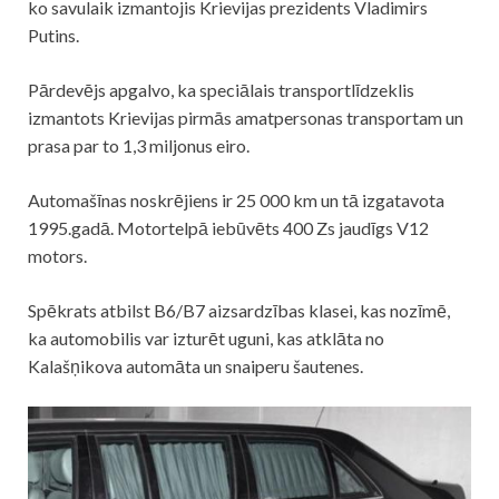
ko savulaik izmantojis Krievijas prezidents Vladimirs
Putins.
Pārdevējs apgalvo, ka speciālais transportlīdzeklis
izmantots Krievijas pirmās amatpersonas transportam un
prasa par to 1,3 miljonus eiro.
Automašīnas noskrējiens ir 25 000 km un tā izgatavota
1995.gadā. Motortelpā iebūvēts 400 Zs jaudīgs V12
motors.
Spēkrats atbilst B6/B7 aizsardzības klasei, kas nozīmē,
ka automobilis var izturēt uguni, kas atklāta no
Kalašņikova automāta un snaiperu šautenes.