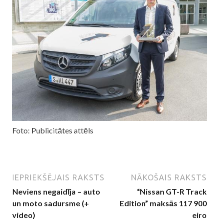
Foto: Publicitātes attēls
IEPRIEKŠĒJAIS RAKSTS
NĀKOŠAIS RAKSTS
Neviens negaidīja – auto
“Nissan GT-R Track
un moto sadursme (+
Edition” maksās 117 900
video)
eiro