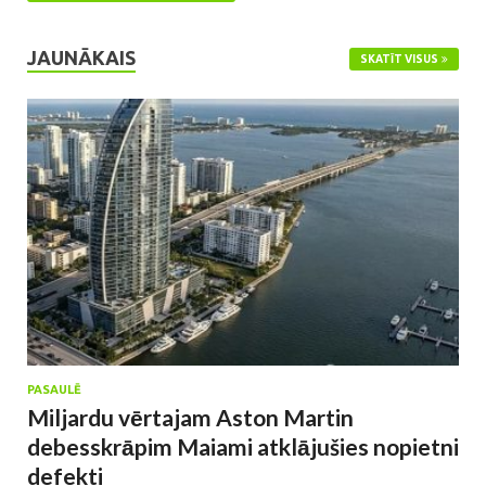
JAUNĀKAIS
SKATĪT VISUS
PASAULĒ
Miljardu vērtajam Aston Martin
debesskrāpim Maiami atklājušies nopietni
defekti