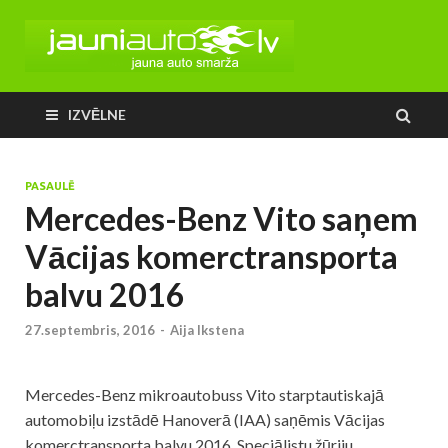
IZVĒLNE
PASAULĒ
Mercedes-Benz Vito saņem
Vācijas komerctransporta
balvu 2016
27.septembris, 2016
-
Aija Ikstena
Mercedes-Benz mikroautobuss Vito starptautiskajā
automobiļu izstādē Hanoverā (IAA) saņēmis Vācijas
komerctransporta balvu 2016. Speciālistu žūriju