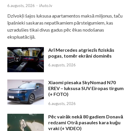
6.augusts, 2026
-
iAuto.lv
Dzīvokļi šajos luksusa apartamentos maksā miljonus, taču
īpašnieki saskaras nepatīkamiem pārsteigumiem, kas
uzradušies tikai divus gadus pēc ēkas nodošanas
ekspluatācijā.
Arī Mercedes atgriezīs fiziskās
pogas, tomēr ekrāni dominēs
6.augusts, 2026
Xiaomi piesaka SkyNomad N70
EREV – luksusa SUV Eiropas tirgum
(+ FOTO)
6.augusts, 2026
Pēc vairāk nekā 80 gadiem Donavā
redzami Otrā pasaules kara kuģu
vraki (+ VIDEO)