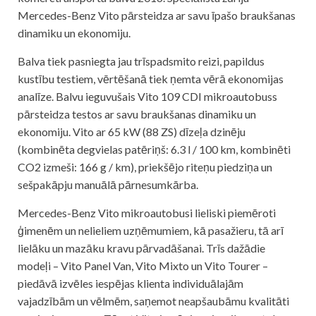
Mercedes-Benz Vito pārsteidza ar savu īpašo braukšanas
dinamiku un ekonomiju.
Balva tiek pasniegta jau trīspadsmito reizi, papildus
kustību testiem, vērtēšanā tiek ņemta vērā ekonomijas
analīze. Balvu ieguvušais Vito 109 CDI mikroautobuss
pārsteidza testos ar savu braukšanas dinamiku un
ekonomiju. Vito ar 65 kW (88 ZS) dīzeļa dzinēju
(kombinēta degvielas patēriņš: 6.3 l / 100 km, kombinēti
CO2 izmeši: 166 g / km), priekšējo riteņu piedziņa un
sešpakāpju manuālā pārnesumkārba.
Mercedes-Benz Vito mikroautobusi lieliski piemēroti
ģimenēm un nelieliem uzņēmumiem, kā pasažieru, tā arī
lielāku un mazāku kravu pārvadāšanai. Trīs dažādie
modeļi – Vito Panel Van, Vito Mixto un Vito Tourer –
piedāvā izvēles iespējas klienta individuālajām
vajadzībām un vēlmēm, saņemot neapšaubāmu kvalitāti