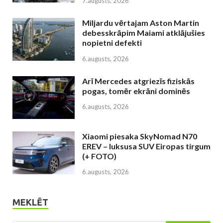
7.augusts, 2026
Miljardu vērtajam Aston Martin
debesskrāpim Maiami atklājušies
nopietni defekti
6.augusts, 2026
Arī Mercedes atgriezīs fiziskās
pogas, tomēr ekrāni dominēs
6.augusts, 2026
Xiaomi piesaka SkyNomad N70
EREV – luksusa SUV Eiropas tirgum
(+ FOTO)
6.augusts, 2026
MEKLĒT