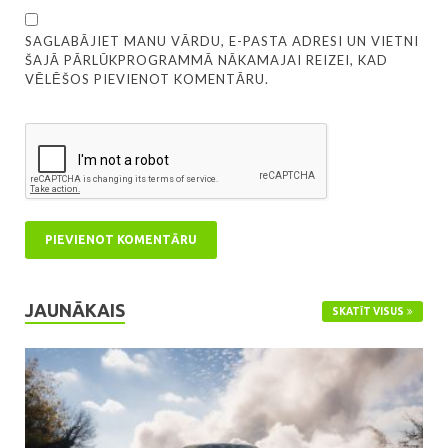
SAGLABĀJIET MANU VĀRDU, E-PASTA ADRESI UN VIETNI
ŠAJĀ PĀRLŪKPROGRAMMĀ NĀKAMAJAI REIZEI, KAD
VĒLĒŠOS PIEVIENOT KOMENTĀRU.
JAUNĀKAIS
SKATĪT VISUS