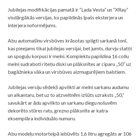
Jubilejas modifikācijas pamatā ir “Lada Vesta” un “XRay”
visdārgākās versijas, ko papildinās īpašs eksterjera un
interjera noformējums.
Abu automašīnu virsbūves krāsotas spilgti sarkanā tonī,
kas pieejams tikai jubilejas versijai, bet jumts, durvju statņi
un spoguļu korpusi ir melni. Komplektu papildina 16 collu
melni sudraboti riteņu diski un plāksnītes ar ciparu „50” uz
bagāžnieka vāka un virsbūves aizmugurējiem balstiem.
Jubilejas versiju sēdekļi apvilkti ar melni sarkanu audumu
un alkantaru, bet uz to atzveltnēm izšūts uzraksts „50,”
savukārt ar ādu apvilkto un sarkanu diegu nošuvēm
dekorēto stūres ratu, grezno plāksnīte ar katra
eksemplāra individuālo numuru.
Abu modeļu motortelpā iebūvēts 1,6 litru agregāts ar 106