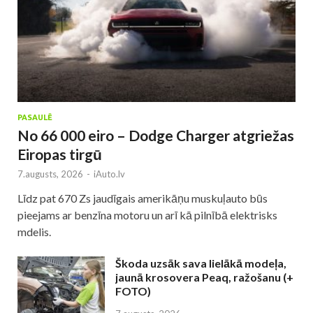
PASAULĒ
No 66 000 eiro – Dodge Charger atgriežas
Eiropas tirgū
7.augusts, 2026
-
iAuto.lv
Līdz pat 670 Zs jaudīgais amerikāņu muskuļauto būs
pieejams ar benzīna motoru un arī kā pilnībā elektrisks
mdelis.
Škoda uzsāk sava lielākā modeļa,
jaunā krosovera Peaq, ražošanu (+
FOTO)