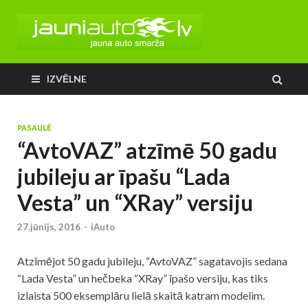
IZVĒLNE
PASAULĒ
“AvtoVAZ” atzīmē 50 gadu
jubileju ar īpašu “Lada
Vesta” un “XRay” versiju
27.jūnijs, 2016
-
iAuto
Atzīmējot 50 gadu jubileju, “AvtoVAZ” sagatavojis sedana
“Lada Vesta” un hečbeka “XRay” īpašo versiju, kas tiks
izlaista 500 eksemplāru lielā skaitā katram modelim.