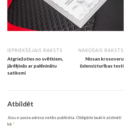
IEPRIEKŠĒJAIS RAKSTS
NĀKOŠAIS RAKSTS
Atgriežoties no svētkiem,
Nissan krosoveru
jārēķinās ar palēninātu
ūdensizturības testi
satiksmi
Atbildēt
Jūsu e-pasta adrese netiks publicēta.
Obligātie lauki ir atzīmēti
kā
*