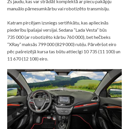
Zs jaudu, kas var strādāt komplektā ar piecu pakāpju
manuālo pārnesumkārbu vai robotizēto transmisiju.
Katram pircējam izsniegs sertifikātu, kas apliecinās
piederību īpašajai versijai. Sedana “Lada Vesta” būs
735 000 (ar robotizēto kārbu 760 000), bet hečbeks
“XRay” maksās 799 000 (829 000) rubļu. Pārvēršot eiro
pēc pašreizējā kursa tas būtu attiecīgi 10 735 (11 100) un
11 670 (12 108) eiro.