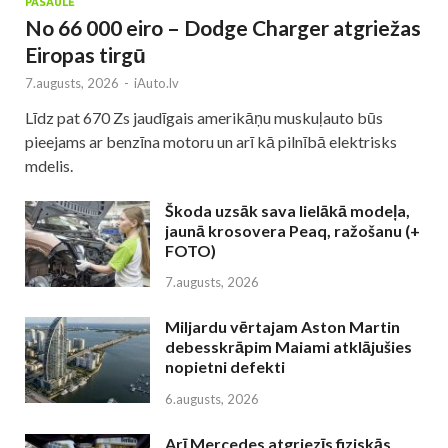
PASAULĒ
No 66 000 eiro – Dodge Charger atgriežas
Eiropas tirgū
7.augusts, 2026
-
iAuto.lv
Līdz pat 670 Zs jaudīgais amerikāņu muskuļauto būs
pieejams ar benzīna motoru un arī kā pilnībā elektrisks
mdelis.
Škoda uzsāk sava lielākā modeļa,
jaunā krosovera Peaq, ražošanu (+
FOTO)
7.augusts, 2026
Miljardu vērtajam Aston Martin
debesskrāpim Maiami atklājušies
nopietni defekti
6.augusts, 2026
Arī Mercedes atgriezīs fiziskās