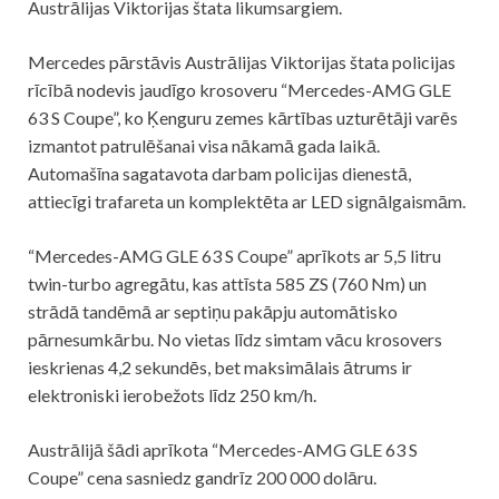
Austrālijas Viktorijas štata likumsargiem.
Mercedes pārstāvis Austrālijas Viktorijas štata policijas
rīcībā nodevis jaudīgo krosoveru “Mercedes-AMG GLE
63 S Coupe”, ko Ķenguru zemes kārtības uzturētāji varēs
izmantot patrulēšanai visa nākamā gada laikā.
Automašīna sagatavota darbam policijas dienestā,
attiecīgi trafareta un komplektēta ar LED signālgaismām.
“Mercedes-AMG GLE 63 S Coupe” aprīkots ar 5,5 litru
twin-turbo agregātu, kas attīsta 585 ZS (760 Nm) un
strādā tandēmā ar septiņu pakāpju automātisko
pārnesumkārbu. No vietas līdz simtam vācu krosovers
ieskrienas 4,2 sekundēs, bet maksimālais ātrums ir
elektroniski ierobežots līdz 250 km/h.
Austrālijā šādi aprīkota “Mercedes-AMG GLE 63 S
Coupe” cena sasniedz gandrīz 200 000 dolāru.