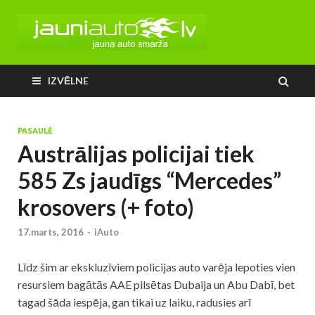
IZVĒLNE
PASAULĒ
Austrālijas policijai tiek
585 Zs jaudīgs “Mercedes”
krosovers (+ foto)
17.marts, 2016
-
iAuto
Līdz šim ar ekskluzīviem policijas auto varēja lepoties vien
resursiem bagātās AAE pilsētas Dubaija un Abu Dabī, bet
tagad šāda iespēja, gan tikai uz laiku, radusies arī