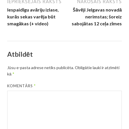
IEPRIEKŠĒJAIS RAKSTS
NĀKOŠAIS RAKSTS
Iespaidīgu avāriju izlase,
Šāvēji Jelgavas novadā
kurās sekas varēja būt
nerimstas; šoreiz
smagākas (+ video)
sabojātas 12 ceļa zīmes
Atbildēt
Jūsu e-pasta adrese netiks publicēta.
Obligātie lauki ir atzīmēti
kā
*
KOMENTĀRS
*