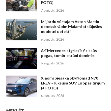
FOTO)
7.augusts, 2026
Miljardu vērtajam Aston Martin
debesskrāpim Maiami atklājušies
nopietni defekti
6.augusts, 2026
Arī Mercedes atgriezīs fiziskās
pogas, tomēr ekrāni dominēs
6.augusts, 2026
Xiaomi piesaka SkyNomad N70
EREV – luksusa SUV Eiropas tirgum
(+ FOTO)
6.augusts, 2026
MEKLĒT