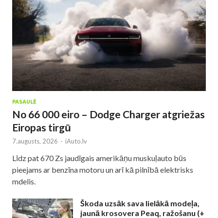
PASAULĒ
No 66 000 eiro – Dodge Charger atgriežas
Eiropas tirgū
7.augusts, 2026
-
iAuto.lv
Līdz pat 670 Zs jaudīgais amerikāņu muskuļauto būs
pieejams ar benzīna motoru un arī kā pilnībā elektrisks
mdelis.
Škoda uzsāk sava lielākā modeļa,
jaunā krosovera Peaq, ražošanu (+