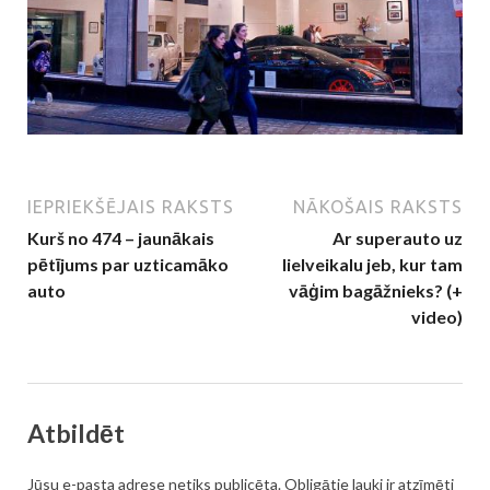
IEPRIEKŠĒJAIS RAKSTS
NĀKOŠAIS RAKSTS
Kurš no 474 – jaunākais
Ar superauto uz
pētījums par uzticamāko
lielveikalu jeb, kur tam
auto
vāģim bagāžnieks? (+
video)
Atbildēt
Jūsu e-pasta adrese netiks publicēta.
Obligātie lauki ir atzīmēti