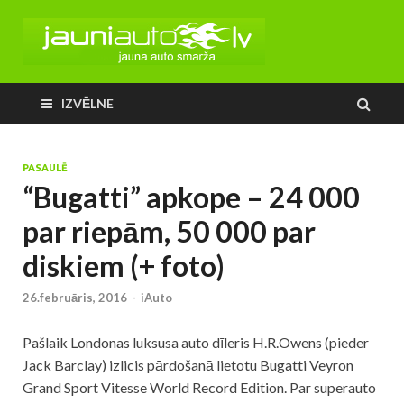
IZVĒLNE
PASAULĒ
“Bugatti” apkope – 24 000
par riepām, 50 000 par
diskiem (+ foto)
26.februāris, 2016
-
iAuto
Pašlaik Londonas luksusa auto dīleris H.R.Owens (pieder
Jack Barclay) izlicis pārdošanā lietotu Bugatti Veyron
Grand Sport Vitesse World Record Edition. Par superauto