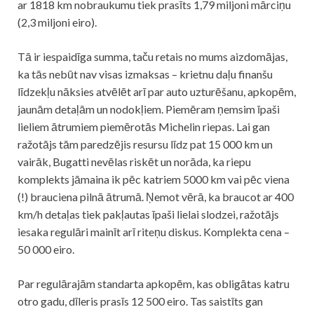
ar 1818 km nobraukumu tiek prasīts 1,79 miljoni mārciņu
(2,3 miljoni eiro).
Tā ir iespaidīga summa, taču retais no mums aizdomājas,
ka tās nebūt nav visas izmaksas – krietnu daļu finanšu
līdzekļu nāksies atvēlēt arī par auto uzturēšanu, apkopēm,
jaunām detaļām un nodokļiem. Piemēram ņemsim īpaši
lieliem ātrumiem piemērotās Michelin riepas. Lai gan
ražotājs tām paredzējis resursu līdz pat 15 000 km un
vairāk, Bugatti nevēlas riskēt un norāda, ka riepu
komplekts jāmaina ik pēc katriem 5000 km vai pēc viena
(!) brauciena pilnā ātrumā. Ņemot vērā, ka braucot ar 400
km/h detaļas tiek pakļautas īpaši lielai slodzei, ražotājs
iesaka regulāri mainīt arī riteņu diskus. Komplekta cena –
50 000 eiro.
Par regulārajām standarta apkopēm, kas obligātas katru
otro gadu, dīleris prasīs 12 500 eiro. Tas saistīts gan