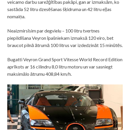
veicamo darbu sarežģītības pakāpi, gan ar izmaksām, ko
sastāda 52 litru dzesēšanas šķidruma un 42 litru eļļas
nomaiņa.
Neaizmirsīsim par degvielu – 100 litru tvertnes
piepildīšana Veyron īpašniekam izmaksā 120 eiro, bet
braucot pilnā ātrumā 100 litrus var izdedzināt 15 minūtēs.
Bugatti Veyron Grand Sport Vitesse World Record Edition
aprīkots ar 16 cilindru 8,0 litru motoru un var sasniegt
maksimālo ātrumu 408,84 km/h.