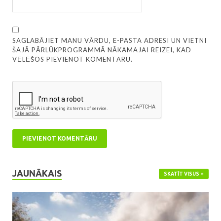
SAGLABĀJIET MANU VĀRDU, E-PASTA ADRESI UN VIETNI
ŠAJĀ PĀRLŪKPROGRAMMĀ NĀKAMAJAI REIZEI, KAD
VĒLĒŠOS PIEVIENOT KOMENTĀRU.
JAUNĀKAIS
SKATĪT VISUS