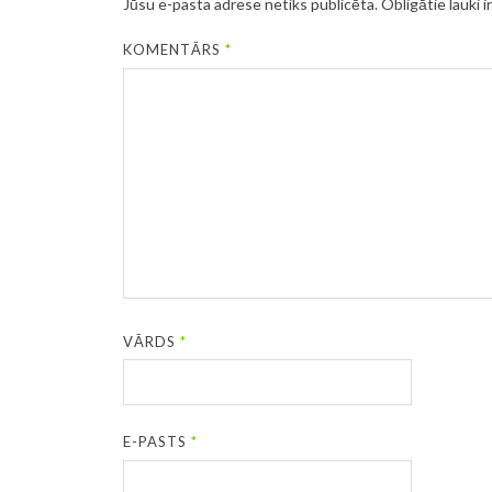
Jūsu e-pasta adrese netiks publicēta.
Obligātie lauki i
KOMENTĀRS
*
VĀRDS
*
E-PASTS
*