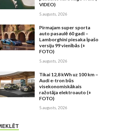
VIDEO)
5.augusts, 2026
Pirmajam super sporta
auto pasaulē 60 gadi –
Lamborghini piesaka īpašo
versiju 99 vienībās (+
FOTO)
5.augusts, 2026
Tikai 12,8 kWh uz 100 km –
Audi e-tron būs
visekonomiskākais
ražotāja elektroauto (+
FOTO)
5.augusts, 2026
MEKLĒT