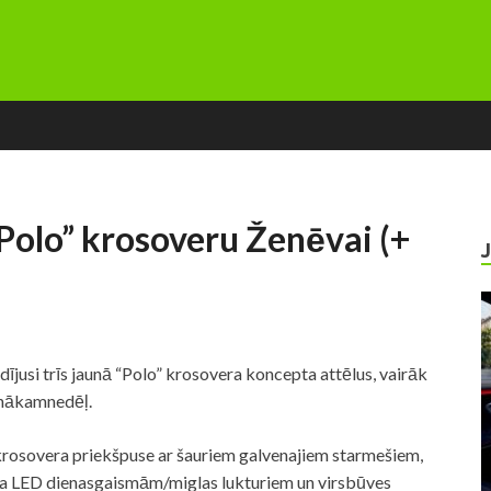
Polo” krosoveru Ženēvai (+
usi trīs jaunā “Polo” krosovera koncepta attēlus, vairāk
 nākamnedēļ.
rosovera priekšpuse ar šauriem galvenajiem starmešiem,
da LED dienasgaismām/miglas lukturiem un virsbūves