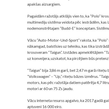
apakšas aizsargiem.
Pagaidām ražotājs atklājis vien to, ka “Polo” k
multimediju sistēma veidota pēc iestrādēm, kas
nodemonstrētajam “Budd-E” konceptam. Sistēmu va
Vācu “Auto-Motor-Und-Sport” raksta, ka “Polo” k
nākamgad, balstīsies uz tehniku, kas tika izstrā
krosoveram “Taigun”. Izstādes apmeklētājiem “Tai
uz konveijera, uzskatot, ka pircējiem būs preten
“Taigun” bija 3,86 m garš, bet 2,47 m garā riteņu
“Volkswagen” – “Up,” riteņu bāzes izmērus. “Taigu
motors, kas pēc ražotāja datiem patērēja 4,7 litr
motori ar 60 un 75 Zs jaudu.
Vācu interneta resurss apgalvo, ka 2017.gadā ga
aptuveni 16 000 eiro.