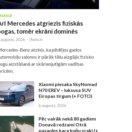
ASAULĒ
Arī Mercedes atgriezīs fiziskās
pogas, tomēr ekrāni dominēs
.augusts, 2026
-
iAuto.lv
ercedes-Benz atzinis, ka pēdējos gados
utomobiļu salonos ir pārāk tālu aizgājis fizisko
ogu aizstāšanā ar skārienjutīgām vadības
erīcēm.
Xiaomi piesaka SkyNomad
N70 EREV – luksusa SUV
Eiropas tirgum (+ FOTO)
6.augusts, 2026
Pēc vairāk nekā 80 gadiem
Donavā redzami Otrā
pasaules kara kuģu vraki (+