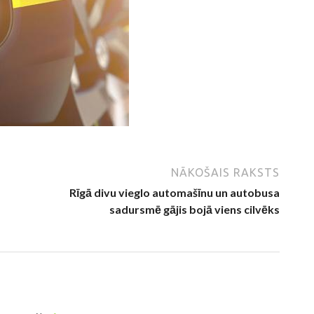
NĀKOŠAIS RAKSTS
Rīgā divu vieglo automašīnu un autobusa
sadursmē gājis bojā viens cilvēks