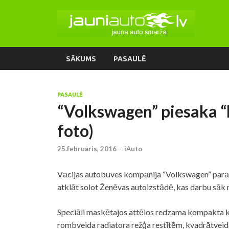
SĀKUMS
PASAULĒ
PASAULĒ
“Volkswagen” piesaka “
foto)
25.februāris, 2016
-
iAuto
Vācijas autobūves kompānija “Volkswagen” parādīj
atklāt solot Ženēvas autoizstādē, kas darbu sāk
Speciāli maskētajos attēlos redzama kompakta k
rombveida radiatora režģa restītēm, kvadrātvei