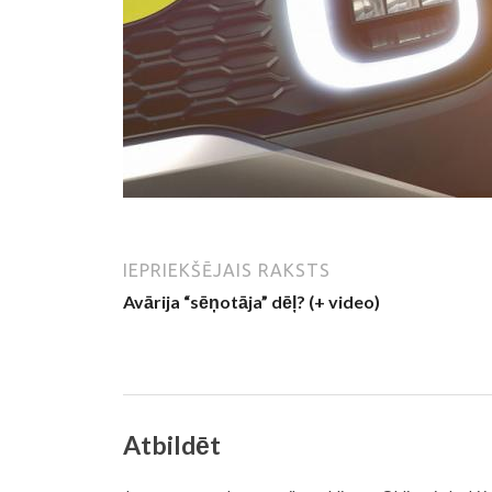
IEPRIEKŠĒJAIS RAKSTS
Avārija “sēņotāja” dēļ? (+ video)
Atbildēt