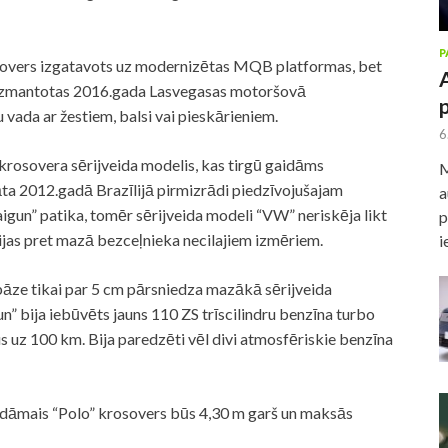
P
rosovers izgatavots uz modernizētas MQB platformas, bet
 izmantotas 2016.gada Lasvegasas motoršovā
da ar žestiem, balsi vai pieskārieniem.
6
rosovera sērijveida modelis, kas tirgū gaidāms
M
dāta 2012.gadā Brazīlijā pirmizrādi piedzīvojušajam
a
gun” patika, tomēr sērijveida modeli “VW” neriskēja likt
p
zijas pret mazā bezceļnieka necilajiem izmēriem.
i
 bāze tikai par 5 cm pārsniedza mazākā sērijveida
n” bija iebūvēts jauns 110 ZS trīscilindru benzīna turbo
us uz 100 km. Bija paredzēti vēl divi atmosfēriskie benzīna
idāmais “Polo” krosovers būs 4,30 m garš un maksās