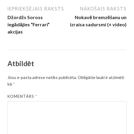
IEPRIEKŠĒJAIS RAKSTS
NĀKOŠAIS RAKSTS
Džordžs Soross
Nokavē bremzēšanu un
iegādājies “Ferrari”
izraisa sadursmi (+ video)
akcijas
Atbildēt
Jūsu e-pasta adrese netiks publicēta.
Obligātie lauki ir atzīmēti
kā
*
KOMENTĀRS
*