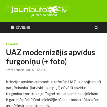
IZVĒLNE
PASAULĒ
UAZ modernizējis apvidus
furgoniņu (+ foto)
19.februāris, 2016
-
iAuto
Krievijas apvidus automobiļu ražotājs UAZ uzlabojis tautā
par „Buhanka” (latviski – klaipiņš) dēvētā apvidus
furgoniņa konstrukciju. Tagad robustajam bezceļniekam
ir garumā pārbīdāmi priekšējie sēdekļi, modernāka stūre
un mērinstrumentu panelis.