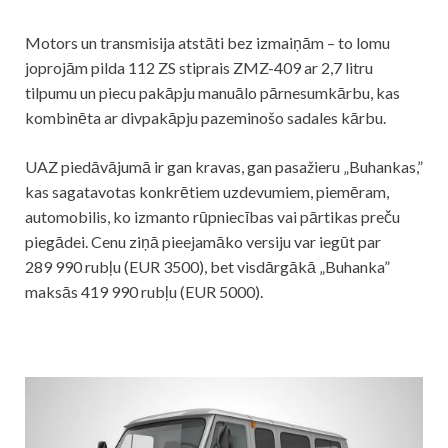
Motors un transmisija atstāti bez izmaiņām – to lomu
joprojām pilda 112 ZS stiprais ZMZ-409 ar 2,7 litru
tilpumu un piecu pakāpju manuālo pārnesumkārbu, kas
kombinēta ar divpakāpju pazeminošo sadales kārbu.
UAZ piedāvājumā ir gan kravas, gan pasažieru „Buhankas,”
kas sagatavotas konkrētiem uzdevumiem, piemēram,
automobilis, ko izmanto rūpniecības vai pārtikas preču
piegādei. Cenu ziņā pieejamāko versiju var iegūt par
289 990 rubļu (EUR 3500), bet visdārgākā „Buhanka”
maksās 419 990 rubļu (EUR 5000).