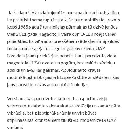
Ja kādam UAZ uzlabojumi izsauc smaidu, tad jāatgādina,
ka praktiski nemainīgā izskatā šis automobilis tiek ražots
kopš 1965.gada (!) un nelielas pārmaiņas tā dzīvē ienāca
vien 2011.gadā. Tagad to ir vairāk un UAZ pircējs varēs
priecāties, ka viņa auto priekšējiem sēdekļiem ir apsildes
funkcija un iespēja tos regulēt garenvirzienā. UAZ
izveidots jauns priekšējais panelis, kurā paredzēta vieta
magnetolai, 12V rozetei un pogām, kas ieslēdz sēdekļu
apsildi un avārijas gaismas. Apvidus auto kravas
modifikācijām būs jauna trīsspieķu stūre ar slēdžiem, kas
ļaus pārvaldīt dažas automobiļa funkcijas.
Versijām, kas paredzētas komerctransportlīdzekļu
sektoram, uzlabota salona skaņas izolācija un samazināta
vibrācija, bet pie stiprāka rāmja un virsbūves
stiprināšanas kronšteiniem tikuši visi modernizētā UAZ
varianti.