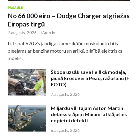
PASAULĒ
No 66 000 eiro – Dodge Charger atgriežas
Eiropas tirgū
7.augusts, 2026
-
iAuto.lv
Līdz pat 670 Zs jaudīgais amerikāņu muskuļauto būs
pieejams ar benzīna motoru un arī kā pilnībā elektrisks
mdelis.
Škoda uzsāk sava lielākā modeļa,
jaunā krosovera Peaq, ražošanu (+
FOTO)
7.augusts, 2026
Miljardu vērtajam Aston Martin
debesskrāpim Maiami atklājušies
nopietni defekti
6.augusts, 2026