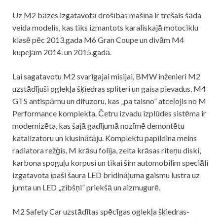
Uz M2 bāzes izgatavotā drošības mašīna ir trešais šāda
veida modelis, kas tiks izmantots karaliskajā motociklu
klasē pēc 2013.gada M6 Gran Coupe un divām M4
kupejām 2014. un 2015.gadā.
Lai sagatavotu M2 svarīgajai misijai, BMW inženieri M2
uzstādījuši oglekļa šķiedras spliteri un gaisa pievadus, M4
GTS antispārnu un difuzoru, kas „pa taisno” atceļojis no M
Performance komplekta. Četru izvadu izplūdes sistēma ir
modernizēta, kas šajā gadījumā nozīmē demontētu
katalizatoru un klusinātāju. Komplektu papildina melns
radiatora režģis, M krāsu folija, zelta krāsas riteņu diski,
karbona spoguļu korpusi un tikai šim automobilim speciāli
izgatavota īpaši šaura LED brīdinājuma gaismu lustra uz
jumta un LED „zibšņi” priekšā un aizmugurē.
M2 Safety Car uzstādītas spēcīgas oglekļa šķiedras-