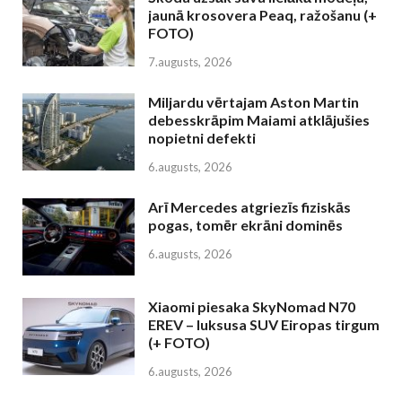
jaunā krosovera Peaq, ražošanu (+
FOTO)
7.augusts, 2026
Miljardu vērtajam Aston Martin
debesskrāpim Maiami atklājušies
nopietni defekti
6.augusts, 2026
Arī Mercedes atgriezīs fiziskās
pogas, tomēr ekrāni dominēs
6.augusts, 2026
Xiaomi piesaka SkyNomad N70
EREV – luksusa SUV Eiropas tirgum
(+ FOTO)
6.augusts, 2026