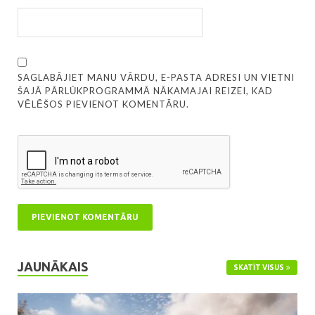
SAGLABĀJIET MANU VĀRDU, E-PASTA ADRESI UN VIETNI
ŠAJĀ PĀRLŪKPROGRAMMĀ NĀKAMAJAI REIZEI, KAD
VĒLĒŠOS PIEVIENOT KOMENTĀRU.
JAUNĀKAIS
SKATĪT VISUS