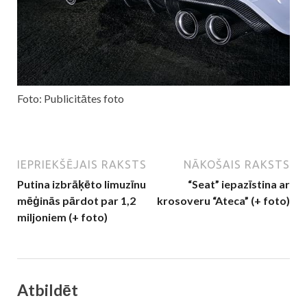
Foto: Publicitātes foto
IEPRIEKŠĒJAIS RAKSTS
NĀKOŠAIS RAKSTS
Putina izbrāķēto limuzīnu
“Seat” iepazīstina ar
mēģinās pārdot par 1,2
krosoveru “Ateca” (+ foto)
miljoniem (+ foto)
Atbildēt