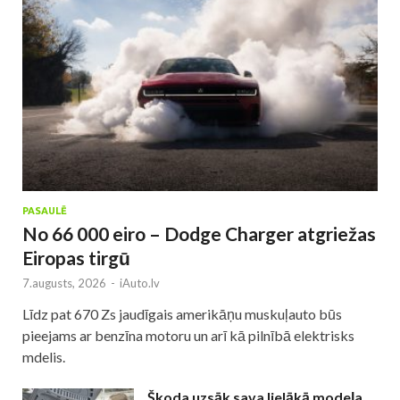
PASAULĒ
No 66 000 eiro – Dodge Charger atgriežas
Eiropas tirgū
7.augusts, 2026
-
iAuto.lv
Līdz pat 670 Zs jaudīgais amerikāņu muskuļauto būs
pieejams ar benzīna motoru un arī kā pilnībā elektrisks
mdelis.
Škoda uzsāk sava lielākā modeļa,