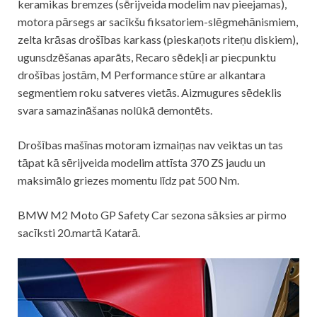
keramikas bremzes (sērijveida modelim nav pieejamas),
motora pārsegs ar sacīkšu fiksatoriem-slēgmehānismiem,
zelta krāsas drošības karkass (pieskaņots riteņu diskiem),
ugunsdzēšanas aparāts, Recaro sēdekļi ar piecpunktu
drošības jostām, M Performance stūre ar alkantara
segmentiem roku satveres vietās. Aizmugures sēdeklis
svara samazināšanas nolūkā demontēts.
Drošības mašīnas motoram izmaiņas nav veiktas un tas
tāpat kā sērijveida modelim attīsta 370 ZS jaudu un
maksimālo griezes momentu līdz pat 500 Nm.
BMW M2 Moto GP Safety Car sezona sāksies ar pirmo
sacīksti 20.martā Katarā.