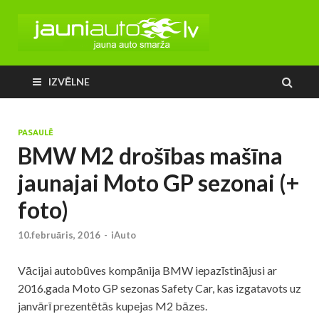
IZVĒLNE
PASAULĒ
BMW M2 drošības mašīna
jaunajai Moto GP sezonai (+
foto)
10.februāris, 2016
-
iAuto
Vācijai autobūves kompānija BMW iepazīstinājusi ar
2016.gada Moto GP sezonas Safety Car, kas izgatavots uz
janvārī prezentētās kupejas M2 bāzes.