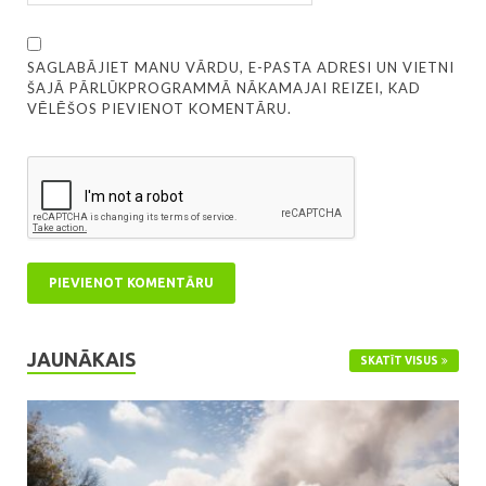
SAGLABĀJIET MANU VĀRDU, E-PASTA ADRESI UN VIETNI
ŠAJĀ PĀRLŪKPROGRAMMĀ NĀKAMAJAI REIZEI, KAD
VĒLĒŠOS PIEVIENOT KOMENTĀRU.
JAUNĀKAIS
SKATĪT VISUS