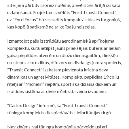
interjera pārbūvi, šoreiz nolēmis pievērsties ārējā izskata
uzlabošanai. Projektam izvēlēts “Ford Transit Connect” –
uz “Ford Focus” bāzes radīts kompaktās klases furgoniņš,
kas kopējā satiksmē ne ar ko īpašu neizceļas.
Izmantojot pašu izstrādātu aerodinamiskā aprīkojuma
komplektu, kurā ietilpst jauns priekšējais buferis ar lielām
gaisa pieplūdes atverēm un diožu dienasgaitām, sliekšņu
un riteņu arku uzlikas, difuzors un divdaļīgs jumta spoileris,
“Transit Connect” izskatam pievienota krietna deva
dinamikas un agresivitātes. Komplektu papildina 19 collu
riteņi ar “Michelin” riepām, sportiska dizaina diskiem un
izplūdes sistēma ar diviem četrstūrveida izvadiem.
“Carlex Design” informē, ka “Ford Transit Connect”
tūninga komplekts tiks piedāvāts Lielbritānijas tirgū.
Nav zināms, vai tūninga kompānija pārveidojusi arī