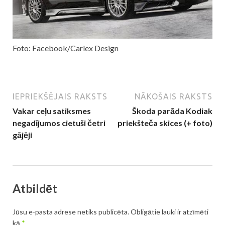
Foto: Facebook/Carlex Design
IEPRIEKŠĒJAIS RAKSTS
NĀKOŠAIS RAKSTS
Vakar ceļu satiksmes
Škoda parāda Kodiak
negadījumos cietuši četri
priekšteča skices (+ foto)
gājēji
Atbildēt
Jūsu e-pasta adrese netiks publicēta.
Obligātie lauki ir atzīmēti
kā
*