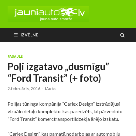
IZVĒLNE
PASAULĒ
Poļi izgatavo „dusmīgu”
“Ford Transit” (+ foto)
2.februāris, 2016
-
iAuto
Polijas tūninga kompānija “Carlex Design” izstrādājusi
vizuālo detaļu komplektu, kas paredzēts, lai pārveidotu
“Ford Transit” komerctransportlīdzekļa ārējo izskatu.
“Carlex Design”, kas pamatā nodarbojas ar automobiļu