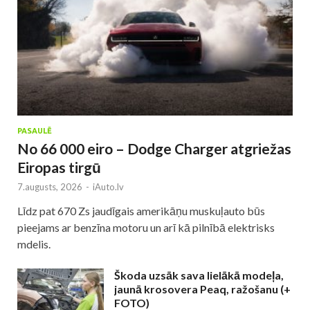
PASAULĒ
No 66 000 eiro – Dodge Charger atgriežas
Eiropas tirgū
7.augusts, 2026
-
iAuto.lv
Līdz pat 670 Zs jaudīgais amerikāņu muskuļauto būs
pieejams ar benzīna motoru un arī kā pilnībā elektrisks
mdelis.
Škoda uzsāk sava lielākā modeļa,
jaunā krosovera Peaq, ražošanu (+
FOTO)