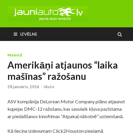
IZVĒLNE
PASAULĒ
Amerikāņi atjaunos “laika
mašīnas” ražošanu
28.janvāris, 2016
-
iAuto
ASV kompānija DeLorean Motor Company plāno atjaunot
kupejas DMC-12 ražošanu, kas savulaik kļuva pazīstama
ar piedalīšanos kinofilmas “Atpakaļ nākotnē” uzņemšanā.
Kā liecina izdevumam Click2Houston pieejamā