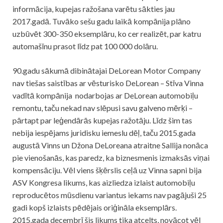
informācija, kupejas ražošana varētu sākties jau
2017.gadā. Tuvāko sešu gadu laikā kompānija plāno
uzbūvēt 300-350 eksemplāru, ko cer realizēt, par katru
automašīnu prasot līdz pat 100 000 dolāru.
90.gadu sākumā dibinātajai DeLorean Motor Company
nav tiešas saistības ar vēsturisko DeLorean – Stīva Vinna
vadītā kompānija nodarbojas ar DeLorean automobiļu
remontu, taču nekad nav slēpusi savu galveno mērķi –
pārtapt par leģendārās kupejas ražotāju. Līdz šim tas
nebija iespējams juridisku iemeslu dēļ, taču 2015.gada
augustā Vinns un Džona DeLoreana atraitne Sallija nonāca
pie vienošanās, kas paredz, ka biznesmenis izmaksās viņai
kompensāciju. Vēl viens šķērslis ceļā uz Vinna sapni bija
ASV Kongresa likums, kas aizliedza izlaist automobiļu
reproducētos mūsdienu variantus iekams nav pagājuši 25
gadi kopš izlaists pēdējais oriģināla eksemplārs.
2015.gada decembrī šis likums tika atcelts, novācot vēl