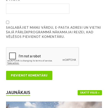
SAGLABĀJIET MANU VĀRDU, E-PASTA ADRESI UN VIETNI
ŠAJĀ PĀRLŪKPROGRAMMĀ NĀKAMAJAI REIZEI, KAD
VĒLĒŠOS PIEVIENOT KOMENTĀRU.
JAUNĀKAIS
SKATĪT VISUS