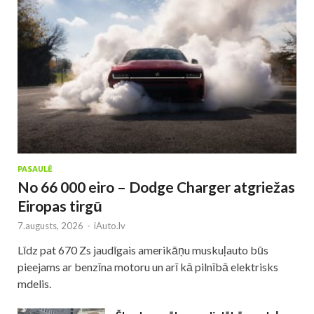
PASAULĒ
No 66 000 eiro – Dodge Charger atgriežas
Eiropas tirgū
7.augusts, 2026
-
iAuto.lv
Līdz pat 670 Zs jaudīgais amerikāņu muskuļauto būs
pieejams ar benzīna motoru un arī kā pilnībā elektrisks
mdelis.