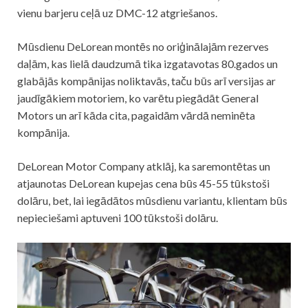
vienu barjeru ceļā uz DMC-12 atgriešanos.
Mūsdienu DeLorean montēs no oriģinālajām rezerves
daļām, kas lielā daudzumā tika izgatavotas 80.gados un
glabājās kompānijas noliktavās, taču būs arī versijas ar
jaudīgākiem motoriem, ko varētu piegādāt General
Motors un arī kāda cita, pagaidām vārdā neminēta
kompānija.
DeLorean Motor Company atklāj, ka saremontētas un
atjaunotas DeLorean kupejas cena būs 45-55 tūkstoši
dolāru, bet, lai iegādātos mūsdienu variantu, klientam būs
nepieciešami aptuveni 100 tūkstoši dolāru.