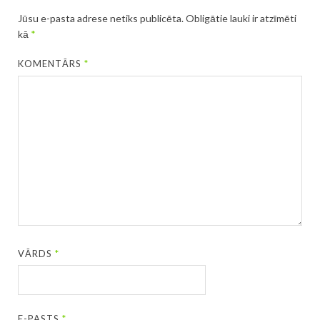
Jūsu e-pasta adrese netiks publicēta.
Obligātie lauki ir atzīmēti
kā
*
KOMENTĀRS
*
VĀRDS
*
E-PASTS
*