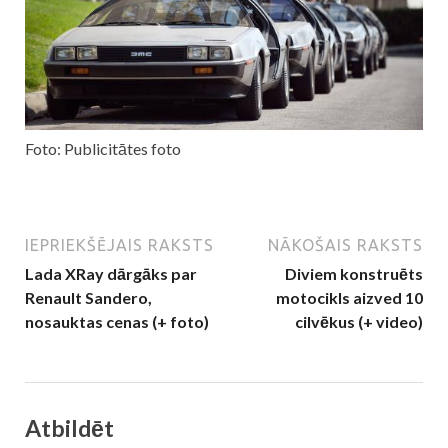
Foto: Publicitātes foto
IEPRIEKŠĒJAIS RAKSTS
NĀKOŠAIS RAKSTS
Lada XRay dārgāks par
Diviem konstruēts
Renault Sandero,
motocikls aizved 10
nosauktas cenas (+ foto)
cilvēkus (+ video)
Atbildēt