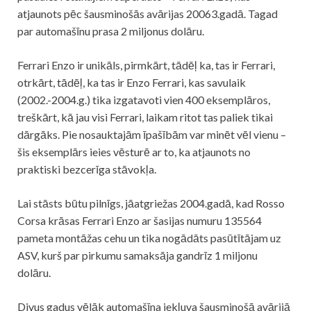
atjaunots pēc šausminošās avārijas 20063.gadā. Tagad
par automašīnu prasa 2 miljonus dolāru.
Ferrari Enzo ir unikāls, pirmkārt, tādēļ ka, tas ir Ferrari,
otrkārt, tādēļ, ka tas ir Enzo Ferrari, kas savulaik
(2002.-2004.g.) tika izgatavoti vien 400 eksemplāros,
treškārt, kā jau visi Ferrari, laikam ritot tas paliek tikai
dārgāks. Pie nosauktajām īpašībām var minēt vēl vienu –
šis eksemplārs ieies vēsturē ar to, ka atjaunots no
praktiski bezcerīga stāvokļa.
Lai stāsts būtu pilnīgs, jāatgriežas 2004.gadā, kad Rosso
Corsa krāsas Ferrari Enzo ar šasijas numuru 135564
pameta montāžas cehu un tika nogādāts pasūtītājam uz
ASV, kurš par pirkumu samaksāja gandrīz 1 miljonu
dolāru.
Divus gadus vēlāk automašīna iekļuva šausminošā avārijā