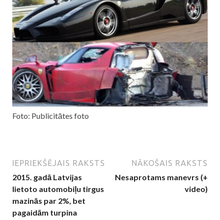
Foto: Publicitātes foto
IEPRIEKŠĒJAIS RAKSTS
NĀKOŠAIS RAKSTS
2015. gadā Latvijas
Nesaprotams manevrs (+
lietoto automobiļu tirgus
video)
mazinās par 2%, bet
pagaidām turpina