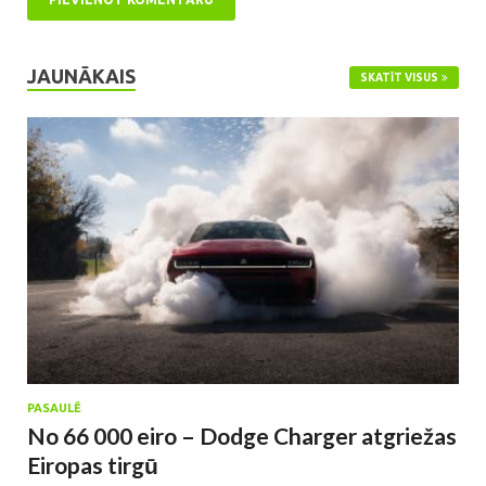
JAUNĀKAIS
SKATĪT VISUS
PASAULĒ
No 66 000 eiro – Dodge Charger atgriežas
Eiropas tirgū