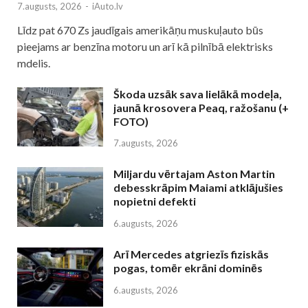
7.augusts, 2026
-
iAuto.lv
Līdz pat 670 Zs jaudīgais amerikāņu muskuļauto būs
pieejams ar benzīna motoru un arī kā pilnībā elektrisks
mdelis.
Škoda uzsāk sava lielākā modeļa,
jaunā krosovera Peaq, ražošanu (+
FOTO)
7.augusts, 2026
Miljardu vērtajam Aston Martin
debesskrāpim Maiami atklājušies
nopietni defekti
6.augusts, 2026
Arī Mercedes atgriezīs fiziskās
pogas, tomēr ekrāni dominēs
6.augusts, 2026