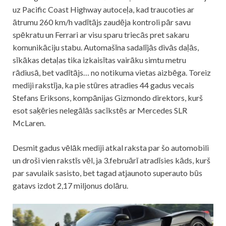
uz Pacific Coast Highway autoceļa, kad traucoties ar
ātrumu 260 km/h vadītājs zaudēja kontroli pār savu
spēkratu un Ferrari ar visu sparu triecās pret sakaru
komunikāciju stabu. Automašīna sadalījās divās daļās,
sīkākas detaļas tika izkaisītas vairāku simtu metru
rādiusā, bet vadītājs… no notikuma vietas aizbēga. Toreiz
mediji rakstīja, ka pie stūres atradies 44 gadus vecais
Stefans Eriksons, kompānijas Gizmondo direktors, kurš
esot saķēries nelegālās sacīkstēs ar Mercedes SLR
McLaren.
Desmit gadus vēlāk mediji atkal raksta par šo automobili
un droši vien rakstīs vēl, ja 3.februārī atradīsies kāds, kurš
par savulaik sasisto, bet tagad atjaunoto superauto būs
gatavs izdot 2,17 miljonus dolāru.