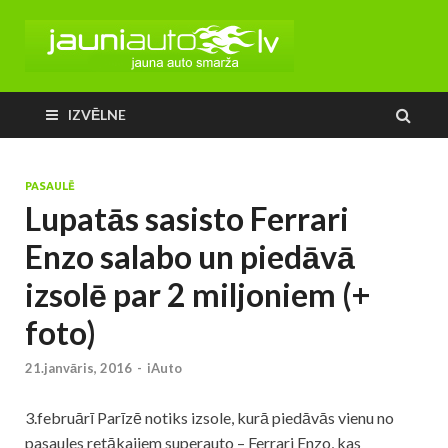
IZVĒLNE
PASAULĒ
Lupatās sasisto Ferrari
Enzo salabo un piedāvā
izsolē par 2 miljoniem (+
foto)
21.janvāris, 2016
-
iAuto
3.februārī Parīzē notiks izsole, kurā piedāvās vienu no
pasaules retākajiem superauto – Ferrari Enzo, kas