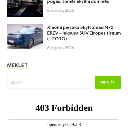
pogas, tomēr ekrāni dominēs
6.augusts, 2026
Xiaomi piesaka SkyNomad N70
EREV – luksusa SUV Eiropas tirgum
(+ FOTO)
6.augusts, 2026
MEKLĒT