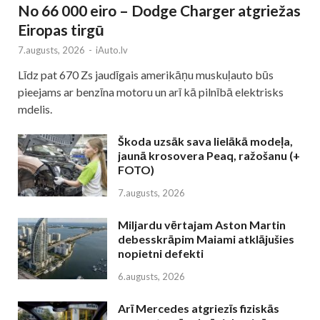
No 66 000 eiro – Dodge Charger atgriežas
Eiropas tirgū
7.augusts, 2026
-
iAuto.lv
Līdz pat 670 Zs jaudīgais amerikāņu muskuļauto būs
pieejams ar benzīna motoru un arī kā pilnībā elektrisks
mdelis.
Škoda uzsāk sava lielākā modeļa,
jaunā krosovera Peaq, ražošanu (+
FOTO)
7.augusts, 2026
Miljardu vērtajam Aston Martin
debesskrāpim Maiami atklājušies
nopietni defekti
6.augusts, 2026
Arī Mercedes atgriezīs fiziskās