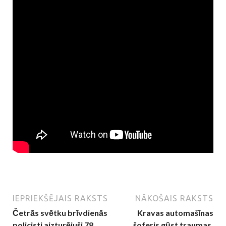
IEPRIEKŠĒJAIS RAKSTS
NĀKOŠAIS RAKSTS
Četrās svētku brīvdienās
Kravas automašīnas
policisti aizturējuši 78
šoferis gūst traumas,