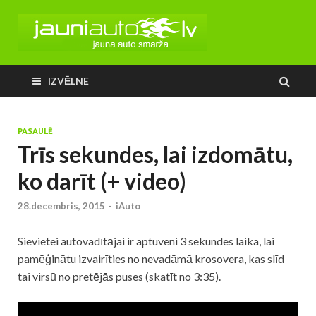
IZVĒLNE
PASAULĒ
Trīs sekundes, lai izdomātu,
ko darīt (+ video)
28.decembris, 2015
-
iAuto
Sievietei autovadītājai ir aptuveni 3 sekundes laika, lai
pamēģinātu izvairīties no nevadāmā krosovera, kas slīd
tai virsū no pretējās puses (skatīt no 3:35).