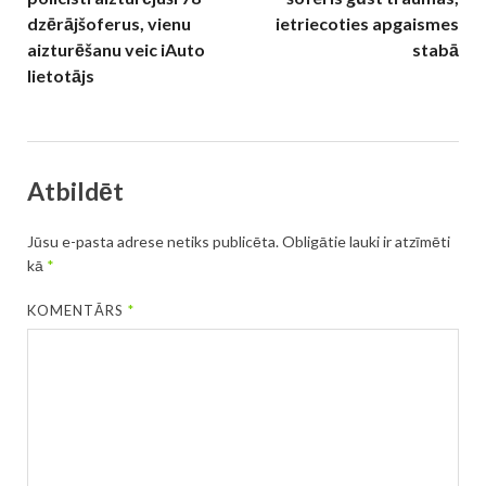
dzērājšoferus, vienu
ietriecoties apgaismes
aizturēšanu veic iAuto
stabā
lietotājs
Atbildēt
Jūsu e-pasta adrese netiks publicēta.
Obligātie lauki ir atzīmēti
kā
*
KOMENTĀRS
*