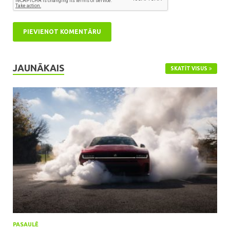
JAUNĀKAIS
SKATĪT VISUS
PASAULĒ