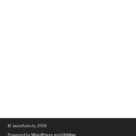
© JauniAuto.lv, 2018
Powered by
WordPress
and
HitMag
.